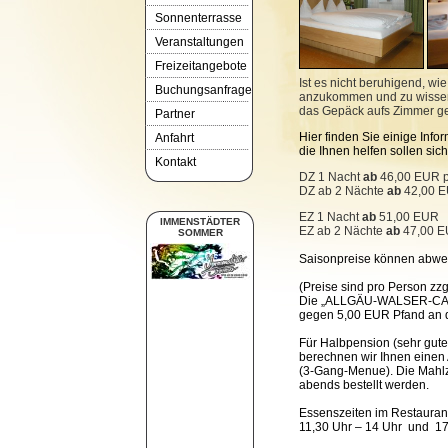
Sonnenterrasse
Veranstaltungen
Freizeitangebote
Ist es nicht beruhigend, w
Buchungsanfrage
anzukommen und zu wissen
das Gepäck aufs Zimmer ge
Partner
Hier finden Sie einige Info
Anfahrt
die Ihnen helfen sollen sic
Kontakt
DZ 1 Nacht
ab
46,00 EUR p.
DZ ab 2 Nächte
ab
42,00 EU
EZ 1 Nacht
ab
51,00 EUR
IMMENSTÄDTER
EZ ab 2 Nächte
ab
47,00 
SOMMER
Saisonpreise können abwe
(Preise sind pro Person zzg
Die
„ALLGÄU-WALSER-CARD
gegen 5,00 EUR Pfand an 
Für Halbpension (sehr gute
berechnen wir Ihnen einen
(3-Gang-Menue).
Die Mahlz
abends bestellt werden.
Essenszeiten im Restaurant
11,30 Uhr – 14 Uhr
und
17