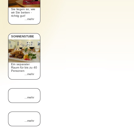
Sie liegen so, wie
wir Sie betten -
richtig gut!
...mehr
SONNENSTUBE
Ein separater
Raum für bis zu 40
Personen
...mehr
...mehr
...mehr