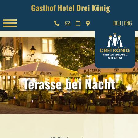
Gasthof Hotel Drei König
DEU
|
ENG
Terasse bei Nacht