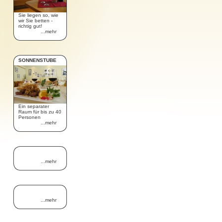
Sie liegen so, wie
wir Sie betten -
richtig gut!
...mehr
SONNENSTUBE
Ein separater
Raum für bis zu 40
Personen
...mehr
...mehr
...mehr