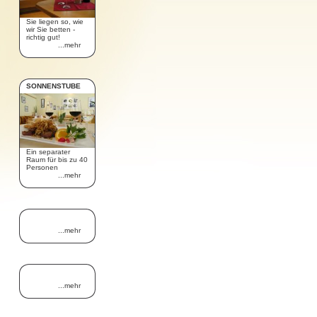
Sie liegen so, wie
wir Sie betten -
richtig gut!
...mehr
SONNENSTUBE
Ein separater
Raum für bis zu 40
Personen
...mehr
...mehr
...mehr