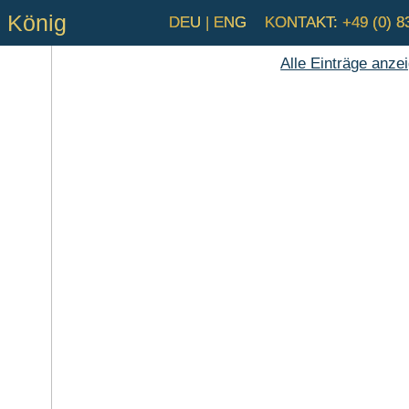
i König
DEU
|
ENG
KONTAKT:
+49 (0) 8
Alle Einträge anze