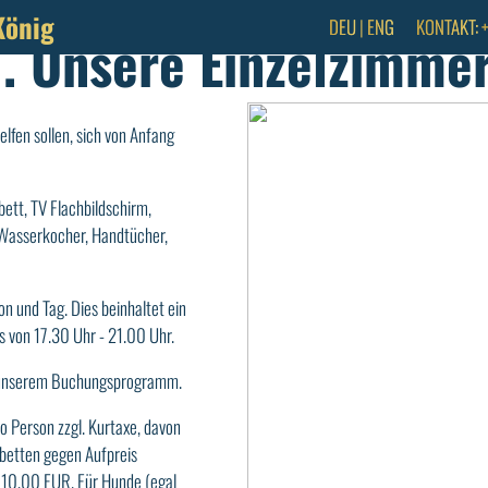
König
DEU
|
ENG
KONTAKT:
1. Unsere Einzelzimme
elfen sollen, sich von Anfang
bett, TV Flachbildschirm,
Wasserkocher, Handtücher,
n und Tag. Dies beinhaltet ein
 von 17.30 Uhr - 21.00 Uhr.
e unserem Buchungsprogramm.
o Person zzgl. Kurtaxe, davon
betten gegen Aufpreis
r 10,00 EUR. Für Hunde (egal