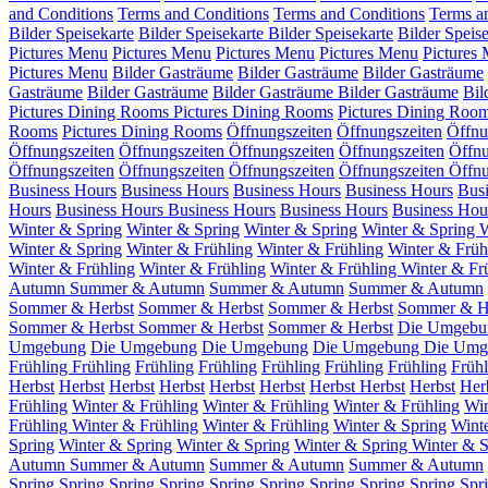
and Conditions
Terms and Conditions
Terms and Conditions
Terms a
Bilder Speisekarte
Bilder Speisekarte
Bilder Speisekarte
Bilder Speis
Pictures Menu
Pictures Menu
Pictures Menu
Pictures Menu
Pictures
Pictures Menu
Bilder Gasträume
Bilder Gasträume
Bilder Gasträume
Gasträume
Bilder Gasträume
Bilder Gasträume
Bilder Gasträume
Bil
Pictures Dining Rooms
Pictures Dining Rooms
Pictures Dining Roo
Rooms
Pictures Dining Rooms
Öffnungszeiten
Öffnungszeiten
Öffnu
Öffnungszeiten
Öffnungszeiten
Öffnungszeiten
Öffnungszeiten
Öffnu
Öffnungszeiten
Öffnungszeiten
Öffnungszeiten
Öffnungszeiten
Öffnu
Business Hours
Business Hours
Business Hours
Business Hours
Bus
Hours
Business Hours
Business Hours
Business Hours
Business Hou
Winter & Spring
Winter & Spring
Winter & Spring
Winter & Spring
W
Winter & Spring
Winter & Frühling
Winter & Frühling
Winter & Früh
Winter & Frühling
Winter & Frühling
Winter & Frühling
Winter & Fr
Autumn
Summer & Autumn
Summer & Autumn
Summer & Autumn
Sommer & Herbst
Sommer & Herbst
Sommer & Herbst
Sommer & H
Sommer & Herbst
Sommer & Herbst
Sommer & Herbst
Die Umgebu
Umgebung
Die Umgebung
Die Umgebung
Die Umgebung
Die Umg
Frühling
Frühling
Frühling
Frühling
Frühling
Frühling
Frühling
Frühl
Herbst
Herbst
Herbst
Herbst
Herbst
Herbst
Herbst
Herbst
Herbst
Her
Frühling
Winter & Frühling
Winter & Frühling
Winter & Frühling
Win
Frühling
Winter & Frühling
Winter & Frühling
Winter & Spring
Wint
Spring
Winter & Spring
Winter & Spring
Winter & Spring
Winter & S
Autumn
Summer & Autumn
Summer & Autumn
Summer & Autumn
Spring
Spring
Spring
Spring
Spring
Spring
Spring
Spring
Spring
Spr