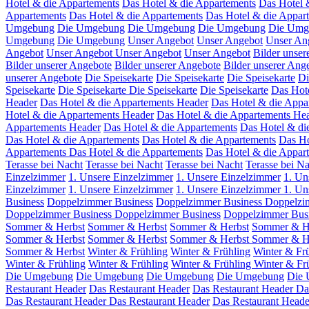
Hotel & die Appartements
Das Hotel & die Appartements
Das Hotel 
Appartements
Das Hotel & die Appartements
Das Hotel & die Appar
Umgebung
Die Umgebung
Die Umgebung
Die Umgebung
Die Umg
Umgebung
Die Umgebung
Unser Angebot
Unser Angebot
Unser An
Angebot
Unser Angebot
Unser Angebot
Unser Angebot
Bilder unser
Bilder unserer Angebote
Bilder unserer Angebote
Bilder unserer Ang
unserer Angebote
Die Speisekarte
Die Speisekarte
Die Speisekarte
Di
Speisekarte
Die Speisekarte
Die Speisekarte
Die Speisekarte
Das Hot
Header
Das Hotel & die Appartements Header
Das Hotel & die Appa
Hotel & die Appartements Header
Das Hotel & die Appartements He
Appartements Header
Das Hotel & die Appartements
Das Hotel & di
Das Hotel & die Appartements
Das Hotel & die Appartements
Das Ho
Appartements
Das Hotel & die Appartements
Das Hotel & die Appar
Terasse bei Nacht
Terasse bei Nacht
Terasse bei Nacht
Terasse bei N
Einzelzimmer
1. Unsere Einzelzimmer
1. Unsere Einzelzimmer
1. Un
Einzelzimmer
1. Unsere Einzelzimmer
1. Unsere Einzelzimmer
1. Un
Business
Doppelzimmer Business
Doppelzimmer Business
Doppelzi
Doppelzimmer Business
Doppelzimmer Business
Doppelzimmer Bus
Sommer & Herbst
Sommer & Herbst
Sommer & Herbst
Sommer & H
Sommer & Herbst
Sommer & Herbst
Sommer & Herbst
Sommer & H
Sommer & Herbst
Winter & Frühling
Winter & Frühling
Winter & Fr
Winter & Frühling
Winter & Frühling
Winter & Frühling
Winter & Fr
Die Umgebung
Die Umgebung
Die Umgebung
Die Umgebung
Die
Restaurant Header
Das Restaurant Header
Das Restaurant Header
Da
Das Restaurant Header
Das Restaurant Header
Das Restaurant Heade