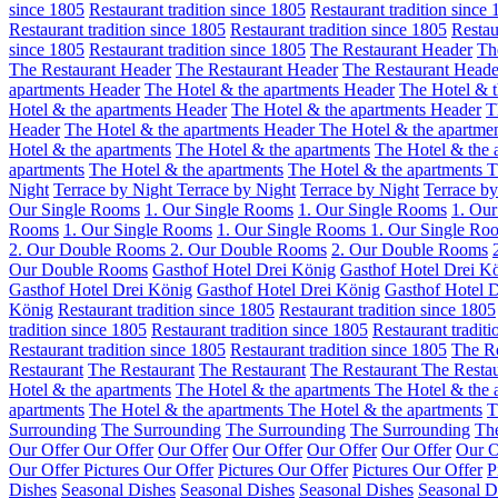
since 1805
Restaurant tradition since 1805
Restaurant tradition since
Restaurant tradition since 1805
Restaurant tradition since 1805
Restau
since 1805
Restaurant tradition since 1805
The Restaurant Header
Th
The Restaurant Header
The Restaurant Header
The Restaurant Heade
apartments Header
The Hotel & the apartments Header
The Hotel & t
Hotel & the apartments Header
The Hotel & the apartments Header
T
Header
The Hotel & the apartments Header
The Hotel & the apartme
Hotel & the apartments
The Hotel & the apartments
The Hotel & the 
apartments
The Hotel & the apartments
The Hotel & the apartments
T
Night
Terrace by Night
Terrace by Night
Terrace by Night
Terrace by
Our Single Rooms
1. Our Single Rooms
1. Our Single Rooms
1. Ou
Rooms
1. Our Single Rooms
1. Our Single Rooms
1. Our Single Ro
2. Our Double Rooms
2. Our Double Rooms
2. Our Double Rooms
Our Double Rooms
Gasthof Hotel Drei König
Gasthof Hotel Drei K
Gasthof Hotel Drei König
Gasthof Hotel Drei König
Gasthof Hotel 
König
Restaurant tradition since 1805
Restaurant tradition since 1805
tradition since 1805
Restaurant tradition since 1805
Restaurant tradit
Restaurant tradition since 1805
Restaurant tradition since 1805
The Re
Restaurant
The Restaurant
The Restaurant
The Restaurant
The Restau
Hotel & the apartments
The Hotel & the apartments
The Hotel & the 
apartments
The Hotel & the apartments
The Hotel & the apartments
T
Surrounding
The Surrounding
The Surrounding
The Surrounding
Th
Our Offer
Our Offer
Our Offer
Our Offer
Our Offer
Our Offer
Our O
Our Offer
Pictures Our Offer
Pictures Our Offer
Pictures Our Offer
P
Dishes
Seasonal Dishes
Seasonal Dishes
Seasonal Dishes
Seasonal D