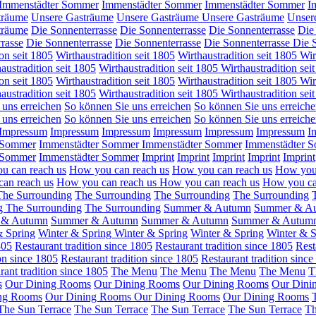
Immenstädter Sommer
Immenstädter Sommer
Immenstädter Sommer
I
träume
Unsere Gasträume
Unsere Gasträume
Unsere Gasträume
Unser
träume
Die Sonnenterrasse
Die Sonnenterrasse
Die Sonnenterrasse
Die
rasse
Die Sonnenterrasse
Die Sonnenterrasse
Die Sonnenterrasse
Die 
on seit 1805
Wirthaustradition seit 1805
Wirthaustradition seit 1805
Wir
austradition seit 1805
Wirthaustradition seit 1805
Wirthaustradition sei
on seit 1805
Wirthaustradition seit 1805
Wirthaustradition seit 1805
Wir
austradition seit 1805
Wirthaustradition seit 1805
Wirthaustradition sei
 uns erreichen
So können Sie uns erreichen
So können Sie uns erreich
 uns erreichen
So können Sie uns erreichen
So können Sie uns erreich
Impressum
Impressum
Impressum
Impressum
Impressum
Impressum
I
 Sommer
Immenstädter Sommer
Immenstädter Sommer
Immenstädter 
 Sommer
Immenstädter Sommer
Imprint
Imprint
Imprint
Imprint
Imprint
u can reach us
How you can reach us
How you can reach us
How you
an reach us
How you can reach us
How you can reach us
How you ca
The Surrounding
The Surrounding
The Surrounding
The Surrounding
ng
The Surrounding
The Surrounding
Summer & Autumn
Summer & A
 & Autumn
Summer & Autumn
Summer & Autumn
Summer & Autum
& Spring
Winter & Spring
Winter & Spring
Winter & Spring
Winter & S
805
Restaurant tradition since 1805
Restaurant tradition since 1805
Rest
ion since 1805
Restaurant tradition since 1805
Restaurant tradition sinc
rant tradition since 1805
The Menu
The Menu
The Menu
The Menu
T
s
Our Dining Rooms
Our Dining Rooms
Our Dining Rooms
Our Dini
ng Rooms
Our Dining Rooms
Our Dining Rooms
Our Dining Rooms
The Sun Terrace
The Sun Terrace
The Sun Terrace
The Sun Terrace
Th