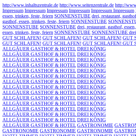
http://www.inhaltszentrale.de
http://www.seitenzentrale.de
http://www
Impressum
Impressum
Impressum
Impressum
Impressum
Impressum
essen, trinken, feste, feiern
SONNENSTUBE
drei, restaurant, gasthof
gasthof, essen, trinken, feste, feiern
SONNENSTUBE
SONNENSTUBE dr
SONNENSTUBE
SONNENSTUBE
drei, restaurant, gasthof, essen,
essen, trinken, feste, feiern
SONNENSTUBE
SONNENSTUBE drei, rest
GUT SCHLAFEN!
GUT SCHLAFEN!
GUT SCHLAFEN!
GUT 
GUT SCHLAFEN!
GUT SCHLAFEN!
GUT SCHLAFEN!
GUT 
ALLGÄUER GASTHOF & HOTEL
DREI KÖNIG
ALLGÄUER GASTHOF & HOTEL
DREI KÖNIG
ALLGÄUER GASTHOF & HOTEL
DREI KÖNIG
ALLGÄUER GASTHOF & HOTEL
DREI KÖNIG
ALLGÄUER GASTHOF & HOTEL
DREI KÖNIG
ALLGÄUER GASTHOF & HOTEL
DREI KÖNIG
ALLGÄUER GASTHOF & HOTEL
DREI KÖNIG
ALLGÄUER GASTHOF & HOTEL
DREI KÖNIG
ALLGÄUER GASTHOF & HOTEL
DREI KÖNIG
ALLGÄUER GASTHOF & HOTEL
DREI KÖNIG
ALLGÄUER GASTHOF & HOTEL
DREI KÖNIG
ALLGÄUER GASTHOF & HOTEL
DREI KÖNIG
ALLGÄUER GASTHOF & HOTEL
DREI KÖNIG
ALLGÄUER GASTHOF & HOTEL
DREI KÖNIG
ALLGÄUER GASTHOF & HOTEL
GASTRONOMIE
GASTRO
GASTRONOMIE
GASTRONOMIE
GASTRONOMIE
GASTRO