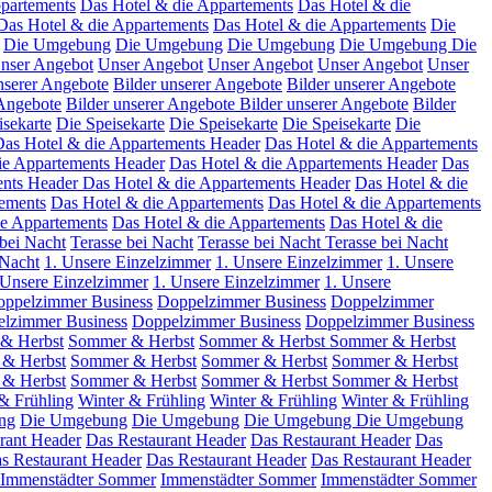
partements
Das Hotel & die Appartements
Das Hotel & die
Das Hotel & die Appartements
Das Hotel & die Appartements
Die
Die Umgebung
Die Umgebung
Die Umgebung
Die Umgebung
Die
nser Angebot
Unser Angebot
Unser Angebot
Unser Angebot
Unser
nserer Angebote
Bilder unserer Angebote
Bilder unserer Angebote
 Angebote
Bilder unserer Angebote
Bilder unserer Angebote
Bilder
isekarte
Die Speisekarte
Die Speisekarte
Die Speisekarte
Die
as Hotel & die Appartements Header
Das Hotel & die Appartements
ie Appartements Header
Das Hotel & die Appartements Header
Das
ents Header
Das Hotel & die Appartements Header
Das Hotel & die
tements
Das Hotel & die Appartements
Das Hotel & die Appartements
ie Appartements
Das Hotel & die Appartements
Das Hotel & die
 bei Nacht
Terasse bei Nacht
Terasse bei Nacht
Terasse bei Nacht
 Nacht
1. Unsere Einzelzimmer
1. Unsere Einzelzimmer
1. Unsere
 Unsere Einzelzimmer
1. Unsere Einzelzimmer
1. Unsere
ppelzimmer Business
Doppelzimmer Business
Doppelzimmer
lzimmer Business
Doppelzimmer Business
Doppelzimmer Business
& Herbst
Sommer & Herbst
Sommer & Herbst
Sommer & Herbst
& Herbst
Sommer & Herbst
Sommer & Herbst
Sommer & Herbst
& Herbst
Sommer & Herbst
Sommer & Herbst
Sommer & Herbst
& Frühling
Winter & Frühling
Winter & Frühling
Winter & Frühling
ng
Die Umgebung
Die Umgebung
Die Umgebung
Die Umgebung
rant Header
Das Restaurant Header
Das Restaurant Header
Das
s Restaurant Header
Das Restaurant Header
Das Restaurant Header
Immenstädter Sommer
Immenstädter Sommer
Immenstädter Sommer