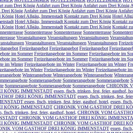
IMMER
HOTELZIMMER
HOTELZIMMER
HOTELZIMMER
HOT
rt zum Drei König
Anfahrt zum Drei König
Anfahrt zum Drei König
A
 Drei König
Anfahrt zum Drei König
Anfahrt zum Drei König
Anfahr
i König
Hotel Allgäu, Immenstadt
Kontakt zum Drei König
Hotel Allg
enstadt
Hotel Allgäu, Immenstadt Kontakt zum Drei König
Kontakt z
i König
Hotel Allgäu, Immenstadt
Kontakt zum Drei König
Kontakt zu
nnenterrasse
Sonnenterrasse
Sonnenterrasse
Sonnenterrasse
Sonnenter
terrasse
Veranstaltungen
Veranstaltungen
Veranstaltungen
Veranstaltu
ranstaltungen
Veranstaltungen
Veranstaltungen
Veranstaltungen
Freizei
eitangebot
Freizeitangebot
Freizeitangebot
Freizeitangebot
Freizeitang
gebote im Sommer
Freizeitangebote im Sommer
Freizeitangebote im 
gebote im Sommer
Freizeitangebote im Sommer
Freizeitangebote im 
te im Winter
Freizeitangebote im Winter
Freizeitangebote im Winter
Fr
izeitangebote im Winter
Freizeitangebote im Winter
Freizeitangebote i
terangebote
Winterangebote
Winterangebote
Winterangebote
Winterang
mmerangebote
Sommerangebote
Sommerangebote
Sommerangebote
S
te
Sommerangebote
Sommerangebote
Sommerangebote
CHRONIK V
I KÖNIG IMMENSTADT
essen, fisch, trinken, fest, feier, gasthof, ho
THOF DREI KÖNIG IMMENSTADT
essen, fisch, trinken, fest, feie
ssen, fisch, trinken, fest, feier, gasthof, hotel,
essen, fisc
I KÖNIG IMMENSTADT
CHRONIK VOM GASTHOF DREI K
, fisch, trinken, fest, feier, gasthof, hotel,
CHRONIK VOM GASTHO
ENSTADT
CHRONIK VOM GASTHOF DREI KÖNIG IMMENSTADT essen, fi
F DREI KÖNIG IMMENSTADT
CHRONIK VOM GASTHOF DREI K
ONIK VOM GASTHOF DREI KÖNIG IMMENSTADT
essen, fisch,