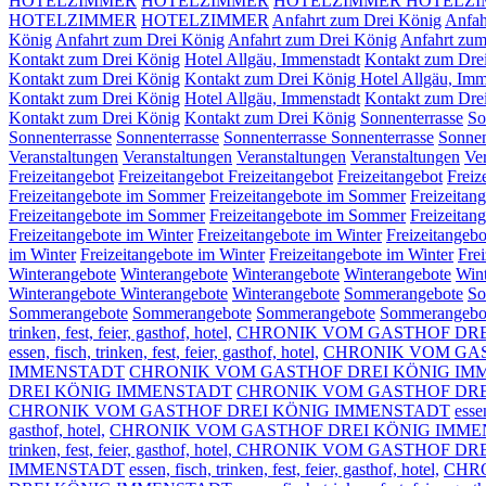
HOTELZIMMER
HOTELZIMMER
HOTELZIMMER
HOTELZ
HOTELZIMMER
HOTELZIMMER
Anfahrt zum Drei König
Anfah
König
Anfahrt zum Drei König
Anfahrt zum Drei König
Anfahrt zum
Kontakt zum Drei König
Hotel Allgäu, Immenstadt
Kontakt zum Dre
Kontakt zum Drei König
Kontakt zum Drei König Hotel Allgäu, Imm
Kontakt zum Drei König
Hotel Allgäu, Immenstadt
Kontakt zum Dre
Kontakt zum Drei König
Kontakt zum Drei König
Sonnenterrasse
So
Sonnenterrasse
Sonnenterrasse
Sonnenterrasse
Sonnenterrasse
Sonnen
Veranstaltungen
Veranstaltungen
Veranstaltungen
Veranstaltungen
Ve
Freizeitangebot
Freizeitangebot
Freizeitangebot
Freizeitangebot
Freiz
Freizeitangebote im Sommer
Freizeitangebote im Sommer
Freizeitan
Freizeitangebote im Sommer
Freizeitangebote im Sommer
Freizeitan
Freizeitangebote im Winter
Freizeitangebote im Winter
Freizeitangebo
im Winter
Freizeitangebote im Winter
Freizeitangebote im Winter
Fre
Winterangebote
Winterangebote
Winterangebote
Winterangebote
Win
Winterangebote
Winterangebote
Winterangebote
Sommerangebote
So
Sommerangebote
Sommerangebote
Sommerangebote
Sommerangebo
trinken, fest, feier, gasthof, hotel,
CHRONIK VOM GASTHOF DRE
essen, fisch, trinken, fest, feier, gasthof, hotel,
CHRONIK VOM GAS
IMMENSTADT
CHRONIK VOM GASTHOF DREI KÖNIG IMMENSTADT e
DREI KÖNIG IMMENSTADT
CHRONIK VOM GASTHOF DRE
CHRONIK VOM GASTHOF DREI KÖNIG IMMENSTADT
essen
gasthof, hotel,
CHRONIK VOM GASTHOF DREI KÖNIG IMM
trinken, fest, feier, gasthof, hotel, CHRONIK VOM GASTHO
IMMENSTADT
essen, fisch, trinken, fest, feier, gasthof, hotel,
CHR