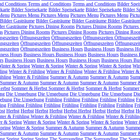
nd Conditions
Terms and Conditions
Terms and Conditions
Bilder Spei
ekarte
Bilder Speisekarte
Bilder Speisekarte
Bilder Speisekarte
Bilder S
 Menu
Pictures Menu
Pictures Menu
Pictures Menu
Pictures Menu
Pict
Bilder Gasträume
Bilder Gasträume
Bilder Gasträume
Bilder Gasträu
der Gasträume
Pictures Dining Rooms
Pictures Dining Rooms
Picture
ms
Pictures Dining Rooms
Pictures Dining Rooms
Pictures Dining Roo
ngszeiten
Öffnungszeiten
Öffnungszeiten
Öffnungszeiten
Öffnungszei
ngszeiten
Öffnungszeiten
Öffnungszeiten
Öffnungszeiten
Öffnungszei
ngszeiten
Öffnungszeiten
Business Hours
Business Hours
Business H
iness Hours
Business Hours
Business Hours
Business Hours
Business 
rs
Business Hours
Business Hours
Business Hours
Business Hours
Bu
inter & Spring
Winter & Spring
Winter & Spring
Winter & Spring
Win
ling
Winter & Frühling
Winter & Frühling
Winter & Frühling
Winter &
ühling
Winter & Frühling
Summer & Autumn
Summer & Autumn
Sum
Summer & Autumn
Summer & Autumn
Summer & Autumn
Summer 
erbst
Sommer & Herbst
Sommer & Herbst
Sommer & Herbst
Sommer 
ng
Die Umgebung
Die Umgebung
Die Umgebung
Die Umgebung
Di
ebung
Die Umgebung
Frühling
Frühling
Frühling
Frühling
Frühling
F
ing
Frühling
Frühling
Frühling
Frühling
Frühling
Frühling
Frühling
Fr
bst
Herbst
Herbst
Herbst
Herbst
Herbst
Herbst
Herbst
Herbst
Herbst
He
ter & Frühling
Winter & Frühling
Winter & Frühling
Winter & Frühlin
er & Spring
Winter & Spring
Winter & Spring
Winter & Spring
Winter
pring
Winter & Spring
Summer & Autumn
Summer & Autumn
Summe
Summer & Autumn
Summer & Autumn
Summer & Autumn
Summer 
ing
Spring
Spring
Spring
The Surrounding
The Surrounding
The Surro