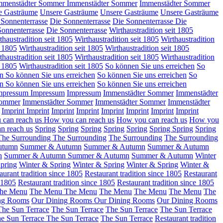
mmenstädter Sommer
Immenstädter Sommer
Immenstädter Sommer
e Gasträume
Unsere Gasträume
Unsere Gasträume
Unsere Gasträume
 Sonnenterrasse
Die Sonnenterrasse
Die Sonnenterrasse
Die
Sonnenterrasse
Die Sonnenterrasse
Wirthaustradition seit 1805
thaustradition seit 1805
Wirthaustradition seit 1805
Wirthaustradition
t 1805
Wirthaustradition seit 1805
Wirthaustradition seit 1805
thaustradition seit 1805
Wirthaustradition seit 1805
Wirthaustradition
t 1805
Wirthaustradition seit 1805
So können Sie uns erreichen
So
en
So können Sie uns erreichen
So können Sie uns erreichen
So
en
So können Sie uns erreichen
So können Sie uns erreichen
mpressum
Impressum
Impressum
Immenstädter Sommer
Immenstädter
Sommer
Immenstädter Sommer
Immenstädter Sommer
Immenstädter
Imprint
Imprint
Imprint
Imprint
Imprint
Imprint
Imprint
Imprint
 can reach us
How you can reach us
How you can reach us
How you
n reach us
Spring
Spring
Spring
Spring
Spring
Spring
Spring
Spring
The Surrounding
The Surrounding
The Surrounding
The Surrounding
utumn
Summer & Autumn
Summer & Autumn
Summer & Autumn
n
Summer & Autumn
Summer & Autumn
Summer & Autumn
Winter
pring
Winter & Spring
Winter & Spring
Winter & Spring
Winter &
aurant tradition since 1805
Restaurant tradition since 1805
Restaurant
e 1805
Restaurant tradition since 1805
Restaurant tradition since 1805
he Menu
The Menu
The Menu
The Menu
The Menu
The Menu
The
ng Rooms
Our Dining Rooms
Our Dining Rooms
Our Dining Rooms
The Sun Terrace
The Sun Terrace
The Sun Terrace
The Sun Terrace
e Sun Terrace
The Sun Terrace
The Sun Terrace
Restaurant tradition