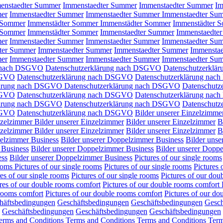
enstaedter Summer
Immenstaedter Summer
Immenstaedter Summer
Im
mer
Immenstaedter Summer
Immenstaedter Summer
Immenstaedter Su
 Sommer
Immenstädter Sommer
Immenstädter Sommer
Immenstädter 
 Sommer
Immenstädter Sommer
Immenstaedter Summer
Immenstaedte
mer
Immenstaedter Summer
Immenstaedter Summer
Immenstaedter Su
ter Summer
Immenstaedter Summer
Immenstaedter Summer
Immensta
mer
Immenstaedter Summer
Immenstaedter Summer
Immenstaedter Su
g nach DSGVO
Datenschutzerklärung nach DSGVO
Datenschutzerkl
SGVO
Datenschutzerklärung nach DSGVO
Datenschutzerklärung na
lärung nach DSGVO
Datenschutzerklärung nach DSGVO
Datenschut
SGVO
Datenschutzerklärung nach DSGVO
Datenschutzerklärung na
lärung nach DSGVO
Datenschutzerklärung nach DSGVO
Datenschut
SGVO
Datenschutzerklärung nach DSGVO
Bilder unserer Einzelzimme
inzelzimmer
Bilder unserer Einzelzimmer
Bilder unserer Einzelzimmer
B
inzelzimmer
Bilder unserer Einzelzimmer
Bilder unserer Einzelzimmer
B
pelzimmer Business
Bilder unserer Doppelzimmer Business
Bilder uns
 Business
Bilder unserer Doppelzimmer Business
Bilder unserer Dopp
ess
Bilder unserer Doppelzimmer Business
Pictures of our single rooms
rooms
Pictures of our single rooms
Pictures of our single rooms
Pictures 
res of our single rooms
Pictures of our single rooms
Pictures of our dou
res of our double rooms comfort
Pictures of our double rooms comfort
 rooms comfort
Pictures of our double rooms comfort
Pictures of our do
häftsbedingungen
Geschäftsbedingungen
Geschäftsbedingungen
Gesch
Geschäftsbedingungen
Geschäftsbedingungen
Geschäftsbedingungen
erms and Conditions
Terms and Conditions
Terms and Conditions
Term