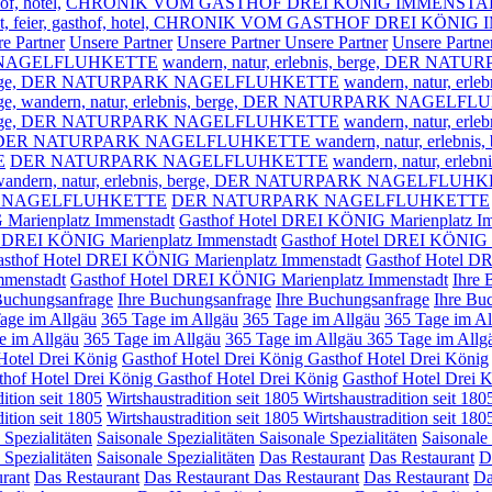
of, hotel,
CHRONIK VOM GASTHOF DREI KÖNIG IMMENSTA
n, fest, feier, gasthof, hotel, CHRONIK VOM GASTHOF DREI KÖ
e Partner
Unsere Partner
Unsere Partner
Unsere Partner
Unsere Partne
NAGELFLUHKETTE
wandern, natur, erlebnis, berge,
DER NATUR
rge,
DER NATURPARK NAGELFLUHKETTE
wandern, natur, erleb
ge,
wandern, natur, erlebnis, berge, DER NATURPARK NAGELF
rge,
DER NATURPARK NAGELFLUHKETTE
wandern, natur, erleb
DER NATURPARK NAGELFLUHKETTE wandern, natur, erlebnis, 
E
DER NATURPARK NAGELFLUHKETTE
wandern, natur, erlebn
andern, natur, erlebnis, berge,
DER NATURPARK NAGELFLUHK
PARK NAGELFLUHKETTE
DER NATURPARK NAGELFLUHKETTE
Marienplatz Immenstadt
Gasthof Hotel DREI KÖNIG Marienplatz I
l DREI KÖNIG Marienplatz Immenstadt
Gasthof Hotel DREI KÖNIG M
sthof Hotel DREI KÖNIG Marienplatz Immenstadt
Gasthof Hotel D
mmenstadt
Gasthof Hotel DREI KÖNIG Marienplatz Immenstadt
Ihre 
Buchungsanfrage
Ihre Buchungsanfrage
Ihre Buchungsanfrage
Ihre Bu
age im Allgäu
365 Tage im Allgäu
365 Tage im Allgäu
365 Tage im Al
e im Allgäu
365 Tage im Allgäu
365 Tage im Allgäu
365 Tage im Allg
Hotel Drei König
Gasthof Hotel Drei König
Gasthof Hotel Drei König
thof Hotel Drei König
Gasthof Hotel Drei König
Gasthof Hotel Drei 
ition seit 1805
Wirtshaustradition seit 1805
Wirtshaustradition seit 180
ition seit 1805
Wirtshaustradition seit 1805
Wirtshaustradition seit 180
 Spezialitäten
Saisonale Spezialitäten
Saisonale Spezialitäten
Saisonale 
 Spezialitäten
Saisonale Spezialitäten
Das Restaurant
Das Restaurant
D
rant
Das Restaurant
Das Restaurant
Das Restaurant
Das Restaurant
Da