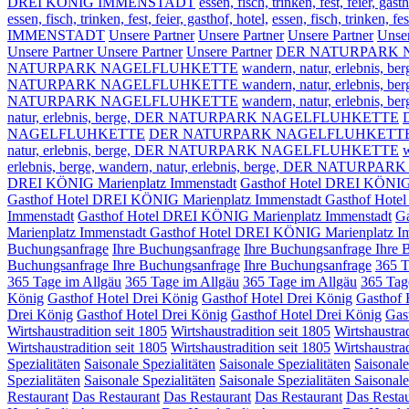
DREI KÖNIG IMMENSTADT
essen, fisch, trinken, fest, feier, gasth
essen, fisch, trinken, fest, feier, gasthof, hotel,
essen, fisch, trinke
IMMENSTADT
Unsere Partner
Unsere Partner
Unsere Partner
Unser
Unsere Partner
Unsere Partner
Unsere Partner
DER NATURPARK 
NATURPARK NAGELFLUHKETTE
wandern, natur, erlebnis, be
NATURPARK NAGELFLUHKETTE wandern, natur, erlebnis, ber
NATURPARK NAGELFLUHKETTE
wandern, natur, erlebnis, be
natur, erlebnis, berge,
DER NATURPARK NAGELFLUHKETTE
NAGELFLUHKETTE
DER NATURPARK NAGELFLUHKETT
natur, erlebnis, berge,
DER NATURPARK NAGELFLUHKETTE
w
erlebnis, berge,
wandern, natur, erlebnis, berge, DER NATUR
DREI KÖNIG Marienplatz Immenstadt
Gasthof Hotel DREI KÖNIG 
Gasthof Hotel DREI KÖNIG Marienplatz Immenstadt
Gasthof Hote
Immenstadt
Gasthof Hotel DREI KÖNIG Marienplatz Immenstadt
Ga
Marienplatz Immenstadt
Gasthof Hotel DREI KÖNIG Marienplatz I
Buchungsanfrage
Ihre Buchungsanfrage
Ihre Buchungsanfrage
Ihre 
Buchungsanfrage
Ihre Buchungsanfrage
Ihre Buchungsanfrage
365 T
365 Tage im Allgäu
365 Tage im Allgäu
365 Tage im Allgäu
365 Tag
König
Gasthof Hotel Drei König
Gasthof Hotel Drei König
Gasthof 
Drei König
Gasthof Hotel Drei König
Gasthof Hotel Drei König
Gas
Wirtshaustradition seit 1805
Wirtshaustradition seit 1805
Wirtshaustrad
Wirtshaustradition seit 1805
Wirtshaustradition seit 1805
Wirtshaustrad
Spezialitäten
Saisonale Spezialitäten
Saisonale Spezialitäten
Saisonale
Spezialitäten
Saisonale Spezialitäten
Saisonale Spezialitäten
Saisonale
Restaurant
Das Restaurant
Das Restaurant
Das Restaurant
Das Restau