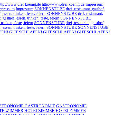
ttp://www.drei-koenig.de
http://www.drei-koenig.de
Impressum
mpressum
Impressum
SONNENSTUBE
drei, restaurant, gasthof,
, essen, trinken, feste, feiern
SONNENSTUBE
drei, restaurant,
ant, gasthof, essen, trinken, feste, feiern SONNENSTUBE
 trinken, feste, feiern
SONNENSTUBE
drei, restaurant, gasthof,
hof, essen, trinken, feste, feiern SONNENSTUBE
SONNENSTUBE
FEN!
GUT SCHLAFEN!
GUT SCHLAFEN!
GUT SCHLAFEN!
STRONOMIE
GASTRONOMIE
GASTRONOMIE
TELZIMMER
HOTELZIMMER
HOTELZIMMER