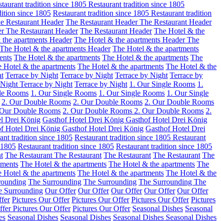
taurant tradition since 1805
Restaurant tradition since 1805
dition since 1805
Restaurant tradition since 1805
Restaurant tradition
e Restaurant Header
The Restaurant Header
The Restaurant Header
er
The Restaurant Header
The Restaurant Header
The Hotel & the
 the apartments Header
The Hotel & the apartments Header
The
The Hotel & the apartments Header
The Hotel & the apartments
ents
The Hotel & the apartments
The Hotel & the apartments
The
 Hotel & the apartments
The Hotel & the apartments
The Hotel & the
ht
Terrace by Night
Terrace by Night
Terrace by Night
Terrace by
 Night
Terrace by Night
Terrace by Night
1. Our Single Rooms
1.
gle Rooms
1. Our Single Rooms
1. Our Single Rooms
1. Our Single
2. Our Double Rooms
2. Our Double Rooms
2. Our Double Rooms
 Our Double Rooms
2. Our Double Rooms
2. Our Double Rooms
2.
l Drei König
Gasthof Hotel Drei König
Gasthof Hotel Drei König
f Hotel Drei König
Gasthof Hotel Drei König
Gasthof Hotel Drei
ant tradition since 1805
Restaurant tradition since 1805
Restaurant
e 1805
Restaurant tradition since 1805
Restaurant tradition since 1805
t
The Restaurant
The Restaurant
The Restaurant
The Restaurant
The
tments
The Hotel & the apartments
The Hotel & the apartments
The
 Hotel & the apartments
The Hotel & the apartments
The Hotel & the
rounding
The Surrounding
The Surrounding
The Surrounding
The
e Surrounding
Our Offer
Our Offer
Our Offer
Our Offer
Our Offer
ffer
Pictures Our Offer
Pictures Our Offer
Pictures Our Offer
Pictures
ffer
Pictures Our Offer
Pictures Our Offer
Seasonal Dishes
Seasonal
es
Seasonal Dishes
Seasonal Dishes
Seasonal Dishes
Seasonal Dishes