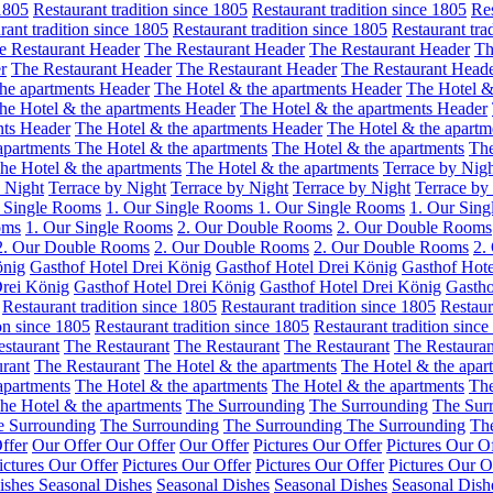
 1805
Restaurant tradition since 1805
Restaurant tradition since 1805
Res
rant tradition since 1805
Restaurant tradition since 1805
Restaurant tra
e Restaurant Header
The Restaurant Header
The Restaurant Header
Th
r
The Restaurant Header
The Restaurant Header
The Restaurant Head
he apartments Header
The Hotel & the apartments Header
The Hotel &
he Hotel & the apartments Header
The Hotel & the apartments Header
nts Header
The Hotel & the apartments Header
The Hotel & the apartm
apartments
The Hotel & the apartments
The Hotel & the apartments
The
he Hotel & the apartments
The Hotel & the apartments
Terrace by Nig
 Night
Terrace by Night
Terrace by Night
Terrace by Night
Terrace by
r Single Rooms
1. Our Single Rooms
1. Our Single Rooms
1. Our Sin
oms
1. Our Single Rooms
2. Our Double Rooms
2. Our Double Rooms
2. Our Double Rooms
2. Our Double Rooms
2. Our Double Rooms
2.
önig
Gasthof Hotel Drei König
Gasthof Hotel Drei König
Gasthof Hote
Drei König
Gasthof Hotel Drei König
Gasthof Hotel Drei König
Gastho
Restaurant tradition since 1805
Restaurant tradition since 1805
Restaur
ion since 1805
Restaurant tradition since 1805
Restaurant tradition sinc
staurant
The Restaurant
The Restaurant
The Restaurant
The Restauran
rant
The Restaurant
The Hotel & the apartments
The Hotel & the apar
apartments
The Hotel & the apartments
The Hotel & the apartments
The
he Hotel & the apartments
The Surrounding
The Surrounding
The Sur
e Surrounding
The Surrounding
The Surrounding
The Surrounding
Th
ffer
Our Offer
Our Offer
Our Offer
Pictures Our Offer
Pictures Our O
ictures Our Offer
Pictures Our Offer
Pictures Our Offer
Pictures Our O
ishes
Seasonal Dishes
Seasonal Dishes
Seasonal Dishes
Seasonal Dish