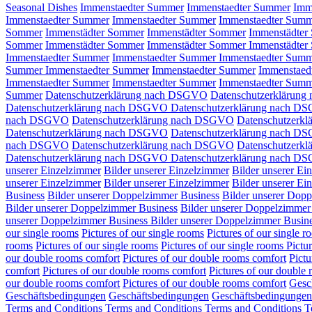
Seasonal Dishes
Immenstaedter Summer
Immenstaedter Summer
Imm
Immenstaedter Summer
Immenstaedter Summer
Immenstaedter Sum
Sommer
Immenstädter Sommer
Immenstädter Sommer
Immenstädter
Sommer
Immenstädter Sommer
Immenstädter Sommer
Immenstädter
Immenstaedter Summer
Immenstaedter Summer
Immenstaedter Sum
Summer
Immenstaedter Summer
Immenstaedter Summer
Immenstaed
Immenstaedter Summer
Immenstaedter Summer
Immenstaedter Sum
Summer
Datenschutzerklärung nach DSGVO
Datenschutzerklärun
Datenschutzerklärung nach DSGVO
Datenschutzerklärung nach D
nach DSGVO
Datenschutzerklärung nach DSGVO
Datenschutzerk
Datenschutzerklärung nach DSGVO
Datenschutzerklärung nach D
nach DSGVO
Datenschutzerklärung nach DSGVO
Datenschutzerk
Datenschutzerklärung nach DSGVO
Datenschutzerklärung nach D
unserer Einzelzimmer
Bilder unserer Einzelzimmer
Bilder unserer E
unserer Einzelzimmer
Bilder unserer Einzelzimmer
Bilder unserer E
Business
Bilder unserer Doppelzimmer Business
Bilder unserer Dop
Bilder unserer Doppelzimmer Business
Bilder unserer Doppelzimmer
unserer Doppelzimmer Business
Bilder unserer Doppelzimmer Busin
our single rooms
Pictures of our single rooms
Pictures of our single 
rooms
Pictures of our single rooms
Pictures of our single rooms
Pictu
our double rooms comfort
Pictures of our double rooms comfort
Pictu
comfort
Pictures of our double rooms comfort
Pictures of our double
our double rooms comfort
Pictures of our double rooms comfort
Gesc
Geschäftsbedingungen
Geschäftsbedingungen
Geschäftsbedingungen
Terms and Conditions
Terms and Conditions
Terms and Conditions
T