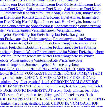
ELZIMMER
HOTELZIMMER
HOTELZIMMER
nfahrt zum Drei König
Anfahrt zum Drei König
Anfahrt zum Drei
t zum Drei König
Anfahrt zum Drei König
Anfahrt zum Drei König
äu, Immenstadt
Kontakt zum Drei König
Hotel Allgäu, Immenstadt
um Drei König
Kontakt zum Drei König
Hotel Allgäu, Immenstadt
m Drei König Hotel Allgäu, Immenstadt
Hotel Allgäu, Immenstadt
rasse
Sonnenterrasse
Sonnenterrasse
Sonnenterrasse
Sonnenterrasse
ngen
Veranstaltungen
Veranstaltungen
Veranstaltungen
tangebot
Freizeitangebot
Freizeitangebot
Freizeitangebot
ebot
Freizeitangebot
Freizeitangebot
Freizeitangebote im Sommer
Sommer
Freizeitangebote im Sommer
Freizeitangebote im Sommer
Sommer
Freizeitangebote im Sommer
Freizeitangebote im Sommer
eizeitangebote im Winter
Freizeitangebote im Winter
Freizeitangebote
m Winter
Freizeitangebote im Winter
Freizeitangebote im Winter
ebote
Winterangebote
Winterangebote
Winterangebote
ommerangebote
Sommerangebote
Sommerangebote
OM GASTHOF DREI KÖNIG IMMENSTADT
essen, fisch,
tel,
CHRONIK VOM GASTHOF DREI KÖNIG IMMENSTADT
r, gasthof, hotel,
CHRONIK VOM GASTHOF DREI KÖNIG
h, trinken, fest, feier, gasthof, hotel, CHRONIK VOM GASTHOF
ÖNIG IMMENSTADT
essen, fisch, trinken, fest, feier, gasthof, hotel,
F DREI KÖNIG IMMENSTADT
essen, fisch, trinken, fest, feier,
sch, trinken, fest, feier, gasthof, hotel,
essen, fisch,
ÖNIG IMMENSTADT
CHRONIK VOM GASTHOF DREI KÖNIG
 trinken, fest, feier, gasthof, hotel,
CHRONIK VOM GASTHOF