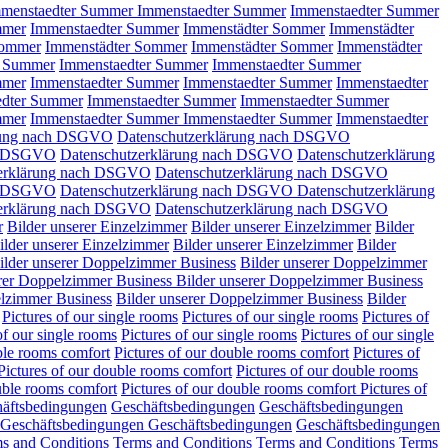
menstaedter Summer
Immenstaedter Summer
Immenstaedter Summer
mmer
Immenstaedter Summer
Immenstädter Sommer
Immenstädter
Sommer
Immenstädter Sommer
Immenstädter Sommer
Immenstädter
r Summer
Immenstaedter Summer
Immenstaedter Summer
mmer
Immenstaedter Summer
Immenstaedter Summer
Immenstaedter
edter Summer
Immenstaedter Summer
Immenstaedter Summer
mmer
Immenstaedter Summer
Immenstaedter Summer
Immenstaedter
ärung nach DSGVO
Datenschutzerklärung nach DSGVO
ch DSGVO
Datenschutzerklärung nach DSGVO
Datenschutzerklärung
zerklärung nach DSGVO
Datenschutzerklärung nach DSGVO
ch DSGVO
Datenschutzerklärung nach DSGVO
Datenschutzerklärung
zerklärung nach DSGVO
Datenschutzerklärung nach DSGVO
r
Bilder unserer Einzelzimmer
Bilder unserer Einzelzimmer
Bilder
ilder unserer Einzelzimmer
Bilder unserer Einzelzimmer
Bilder
ilder unserer Doppelzimmer Business
Bilder unserer Doppelzimmer
erer Doppelzimmer Business
Bilder unserer Doppelzimmer Business
elzimmer Business
Bilder unserer Doppelzimmer Business
Bilder
Pictures of our single rooms
Pictures of our single rooms
Pictures of
of our single rooms
Pictures of our single rooms
Pictures of our single
ble rooms comfort
Pictures of our double rooms comfort
Pictures of
Pictures of our double rooms comfort
Pictures of our double rooms
uble rooms comfort
Pictures of our double rooms comfort
Pictures of
äftsbedingungen
Geschäftsbedingungen
Geschäftsbedingungen
Geschäftsbedingungen
Geschäftsbedingungen
Geschäftsbedingungen
s and Conditions
Terms and Conditions
Terms and Conditions
Terms