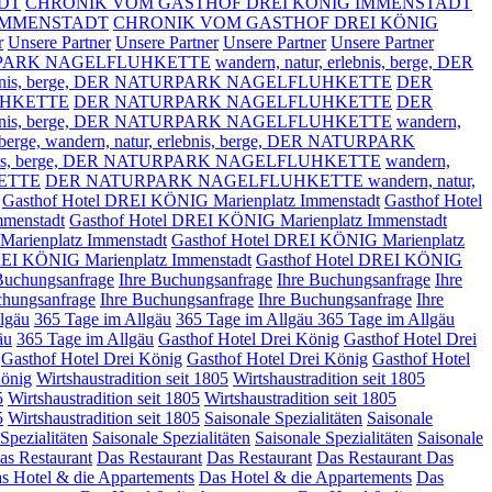
DT
CHRONIK VOM GASTHOF DREI KÖNIG IMMENSTADT
NIG IMMENSTADT
CHRONIK VOM GASTHOF DREI KÖNIG
r
Unsere Partner
Unsere Partner
Unsere Partner
Unsere Partner
PARK NAGELFLUHKETTE
wandern, natur, erlebnis, berge,
DER
nis, berge,
DER NATURPARK NAGELFLUHKETTE
DER
LUHKETTE
DER NATURPARK NAGELFLUHKETTE
DER
nis, berge,
DER NATURPARK NAGELFLUHKETTE
wandern,
berge,
wandern, natur, erlebnis, berge, DER NATURPARK
is, berge,
DER NATURPARK NAGELFLUHKETTE
wandern,
ETTE
DER NATURPARK NAGELFLUHKETTE wandern, natur,
Gasthof Hotel DREI KÖNIG Marienplatz Immenstadt
Gasthof Hotel
mmenstadt
Gasthof Hotel DREI KÖNIG Marienplatz Immenstadt
arienplatz Immenstadt
Gasthof Hotel DREI KÖNIG Marienplatz
REI KÖNIG Marienplatz Immenstadt
Gasthof Hotel DREI KÖNIG
Buchungsanfrage
Ihre Buchungsanfrage
Ihre Buchungsanfrage
Ihre
chungsanfrage
Ihre Buchungsanfrage
Ihre Buchungsanfrage
Ihre
lgäu
365 Tage im Allgäu
365 Tage im Allgäu
365 Tage im Allgäu
äu
365 Tage im Allgäu
Gasthof Hotel Drei König
Gasthof Hotel Drei
Gasthof Hotel Drei König
Gasthof Hotel Drei König
Gasthof Hotel
König
Wirtshaustradition seit 1805
Wirtshaustradition seit 1805
5
Wirtshaustradition seit 1805
Wirtshaustradition seit 1805
5
Wirtshaustradition seit 1805
Saisonale Spezialitäten
Saisonale
Spezialitäten
Saisonale Spezialitäten
Saisonale Spezialitäten
Saisonale
as Restaurant
Das Restaurant
Das Restaurant
Das Restaurant
Das
s Hotel & die Appartements
Das Hotel & die Appartements
Das