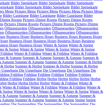
sekarte
Bilder Speisekarte
Bilder Speisekarte
Bilder Speisekarte
peisekarte
Bilder Speisekarte
Bilder Speisekarte
Bilder Speisekarte
ures Menu
Pictures Menu
Pictures Menu
Pictures Menu
Pictures Menu
me
Bilder Gasträume
Bilder Gasträume
Bilder Gasträume
Bilder
s Dining Rooms
Pictures Dining Rooms
Pictures Dining Rooms
ms
Pictures Dining Rooms
Pictures Dining Rooms
Pictures Dining
ten
Öffnungszeiten
Öffnungszeiten
Öffnungszeiten
Öffnungszeiten
ten
Öffnungszeiten
Öffnungszeiten
Öffnungszeiten
Öffnungszeiten
ours
Business Hours
Business Hours
Business Hours
Business Hours
Hours
Business Hours
Business Hours
Business Hours
Business
siness Hours
Business Hours
Winter & Spring
Winter & Spring
ter & Spring
Winter & Spring
Winter & Spring
Winter & Spring
 Frühling
Winter & Frühling
Winter & Frühling
Winter & Frühling
mer & Autumn
Summer & Autumn
Summer & Autumn
Summer &
& Autumn
Summer & Autumn
Summer & Autumn
Sommer & Herbst
& Herbst
Sommer & Herbst
Sommer & Herbst
Sommer & Herbst
e Umgebung
Die Umgebung
Die Umgebung
Die Umgebung
Die
rühling
Frühling
Frühling
Frühling
Frühling
Frühling
Frühling
ühling
Frühling
Frühling
Herbst
Herbst
Herbst
Herbst
Herbst
Herbst
rbst
Herbst
Herbst
Herbst
Herbst
Winter & Frühling
Winter &
g
Winter & Frühling
Winter & Frühling
Winter & Frühling
Winter &
 & Spring
Winter & Spring
Winter & Spring
Winter & Spring
Winter &
r & Autumn
Summer & Autumn
Summer & Autumn
Summer &
& Autumn
Summer & Autumn
Summer & Autumn
Spring
Spring
unding
The Surrounding
The Surrounding
The Surrounding
The