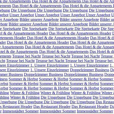
& die Appartements
Das Hotel & die Appartements
Das Hotel & die Ap
tements
Das Hotel & die Appartements
Das Hotel & die Appartements
ebung
Die Umgebung
Die Umgebung
Die Umgebung
Die Umgebung
gebot
Unser Angebot
Unser Angebot
Unser Angebot
Unser Angebot
U
er Angebote
Bilder unserer Angebote
Bilder unserer Angebote
Bilder u
ebote
Bilder unserer Angebote
Bilder unserer Angebote
Bilder unserer
e Speisekarte
Die Speisekarte
Die Speisekarte
Die Speisekarte
Die Spe
el & die Appartements Header
Das Hotel & die Appartements Header
D
rtements Header
Das Hotel & die Appartements Header
Das Hotel & d
ader
Das Hotel & die Appartements Header
Das Hotel & die Appartem
e Appartements
Das Hotel & die Appartements
Das Hotel & die Appar
tel & die Appartements
Das Hotel & die Appartements
Das Hotel & d
tements
Terasse bei Nacht
Terasse bei Nacht
Terasse bei Nacht
Terasse
acht
Terasse bei Nacht
Terasse bei Nacht
Terasse bei Nacht
Terasse bei
sere Einzelzimmer
1. Unsere Einzelzimmer
1. Unsere Einzelzimmer
1.
sere Einzelzimmer
1. Unsere Einzelzimmer
Doppelzimmer Business
Do
mmer Business
Doppelzimmer Business
Doppelzimmer Business
Doppe
iness
Sommer & Herbst
Sommer & Herbst
Sommer & Herbst
Sommer 
erbst
Sommer & Herbst
Sommer & Herbst
Sommer & Herbst
Sommer 
erbst
Sommer & Herbst
Sommer & Herbst
Sommer & Herbst
Sommer 
ühling
Winter & Frühling
Winter & Frühling
Winter & Frühling
Winter 
ühling
Winter & Frühling
Die Umgebung
Die Umgebung
Die Umgebu
 Umgebung
Die Umgebung
Die Umgebung
Die Umgebung
Das Restau
s Restaurant Header
Das Restaurant Header
Das Restaurant Header
Da
r
Immenstädter Sommer
Immenstädter Sommer
Immenstädter Sommer