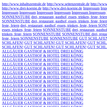
http://www.inhaltszentrale.de
http://www.seitenzentrale.de
http://www
http://www.drei-koenig.de
http://www.drei-koenig.de
Impressum
Imp
Impressum
Impressum
Impressum
Impressum
Impressum
Impressum
SONNENSTUBE
drei, restaurant, gasthof, essen, trinken, feste, feier
SONNENSTUBE
drei, restaurant, gasthof, essen, trinken, feste, feier
feste, feiern
drei, restaurant, gasthof, essen, trinken, feste, feier
essen, trinken, feste, feiern
SONNENSTUBE
drei, restaurant, gasthof
trinken, feste, feiern
SONNENSTUBE
SONNENSTUBE drei, restaurant
feste, feiern SONNENSTUBE
SONNENSTUBE
GUT SCHLAFE
SCHLAFEN!
GUT SCHLAFEN!
GUT SCHLAFEN!
GUT SCHL
SCHLAFEN!
GUT SCHLAFEN!
GUT SCHLAFEN!
GUT SCHL
ALLGÄUER GASTHOF & HOTEL
DREI KÖNIG
ALLGÄUER GASTHOF & HOTEL
DREI KÖNIG
ALLGÄUER GASTHOF & HOTEL
DREI KÖNIG
ALLGÄUER GASTHOF & HOTEL
DREI KÖNIG
ALLGÄUER GASTHOF & HOTEL
DREI KÖNIG
ALLGÄUER GASTHOF & HOTEL
DREI KÖNIG
ALLGÄUER GASTHOF & HOTEL
DREI KÖNIG
ALLGÄUER GASTHOF & HOTEL
DREI KÖNIG
ALLGÄUER GASTHOF & HOTEL
DREI KÖNIG
ALLGÄUER GASTHOF & HOTEL
DREI KÖNIG
ALLGÄUER GASTHOF & HOTEL
DREI KÖNIG
ALLGÄUER GASTHOF & HOTEL
DREI KÖNIG
ALLGÄUER GASTHOF & HOTEL
DREI KÖNIG