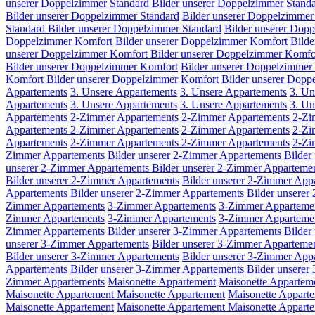
unserer Doppelzimmer Standard
Bilder unserer Doppelzimmer Stand
Bilder unserer Doppelzimmer Standard
Bilder unserer Doppelzimmer
Standard
Bilder unserer Doppelzimmer Standard
Bilder unserer Dop
Doppelzimmer Komfort
Bilder unserer Doppelzimmer Komfort
Bilde
unserer Doppelzimmer Komfort
Bilder unserer Doppelzimmer Komfo
Bilder unserer Doppelzimmer Komfort
Bilder unserer Doppelzimmer
Komfort
Bilder unserer Doppelzimmer Komfort
Bilder unserer Dopp
Appartements
3. Unsere Appartements
3. Unsere Appartements
3. Un
Appartements
3. Unsere Appartements
3. Unsere Appartements
3. Un
Appartements
2-Zimmer Appartements
2-Zimmer Appartements
2-Zi
Appartements
2-Zimmer Appartements
2-Zimmer Appartements
2-Zi
Appartements
2-Zimmer Appartements
2-Zimmer Appartements
2-Zi
Zimmer Appartements
Bilder unserer 2-Zimmer Appartements
Bilder
unserer 2-Zimmer Appartements
Bilder unserer 2-Zimmer Apparteme
Bilder unserer 2-Zimmer Appartements
Bilder unserer 2-Zimmer App
Appartements
Bilder unserer 2-Zimmer Appartements
Bilder unserer
Zimmer Appartements
3-Zimmer Appartements
3-Zimmer Apparteme
Zimmer Appartements
3-Zimmer Appartements
3-Zimmer Apparteme
Zimmer Appartements
Bilder unserer 3-Zimmer Appartements
Bilder
unserer 3-Zimmer Appartements
Bilder unserer 3-Zimmer Apparteme
Bilder unserer 3-Zimmer Appartements
Bilder unserer 3-Zimmer App
Appartements
Bilder unserer 3-Zimmer Appartements
Bilder unsere
Zimmer Appartements
Maisonette Appartement
Maisonette Appartem
Maisonette Appartement
Maisonette Appartement
Maisonette Appart
Maisonette Appartement
Maisonette Appartement
Maisonette Appart