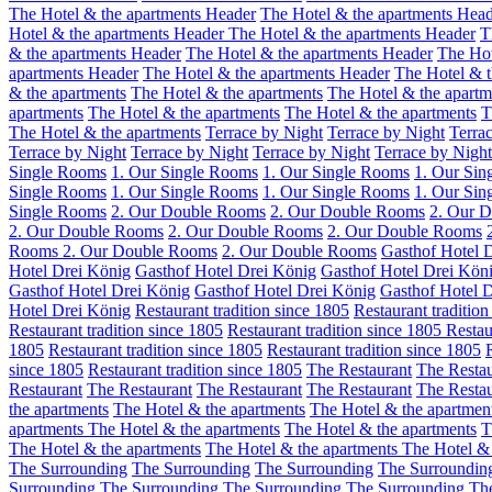
The Hotel & the apartments Header
The Hotel & the apartments Hea
Hotel & the apartments Header
The Hotel & the apartments Header
T
& the apartments Header
The Hotel & the apartments Header
The Hot
apartments Header
The Hotel & the apartments Header
The Hotel & t
& the apartments
The Hotel & the apartments
The Hotel & the apart
apartments
The Hotel & the apartments
The Hotel & the apartments
T
The Hotel & the apartments
Terrace by Night
Terrace by Night
Terra
Terrace by Night
Terrace by Night
Terrace by Night
Terrace by Night
Single Rooms
1. Our Single Rooms
1. Our Single Rooms
1. Our Sin
Single Rooms
1. Our Single Rooms
1. Our Single Rooms
1. Our Sin
Single Rooms
2. Our Double Rooms
2. Our Double Rooms
2. Our 
2. Our Double Rooms
2. Our Double Rooms
2. Our Double Rooms
Rooms
2. Our Double Rooms
2. Our Double Rooms
Gasthof Hotel 
Hotel Drei König
Gasthof Hotel Drei König
Gasthof Hotel Drei Kön
Gasthof Hotel Drei König
Gasthof Hotel Drei König
Gasthof Hotel 
Hotel Drei König
Restaurant tradition since 1805
Restaurant tradition
Restaurant tradition since 1805
Restaurant tradition since 1805
Restau
1805
Restaurant tradition since 1805
Restaurant tradition since 1805
since 1805
Restaurant tradition since 1805
The Restaurant
The Restau
Restaurant
The Restaurant
The Restaurant
The Restaurant
The Restau
the apartments
The Hotel & the apartments
The Hotel & the apartmen
apartments
The Hotel & the apartments
The Hotel & the apartments
T
The Hotel & the apartments
The Hotel & the apartments
The Hotel & 
The Surrounding
The Surrounding
The Surrounding
The Surroundi
Surrounding
The Surrounding
The Surrounding
The Surrounding
Th