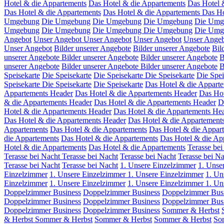
Hotel & die Appartements
Das Hotel & die Appartements
Das Hotel 
Das Hotel & die Appartements
Das Hotel & die Appartements
Das Ho
Umgebung
Die Umgebung
Die Umgebung
Die Umgebung
Die Um
Umgebung
Die Umgebung
Die Umgebung
Die Umgebung
Die Umg
Angebot
Unser Angebot
Unser Angebot
Unser Angebot
Unser Ange
Unser Angebot
Bilder unserer Angebote
Bilder unserer Angebote
Bil
unserer Angebote
Bilder unserer Angebote
Bilder unserer Angebote
B
unserer Angebote
Bilder unserer Angebote
Bilder unserer Angebote
B
Speisekarte
Die Speisekarte
Die Speisekarte
Die Speisekarte
Die Spei
Speisekarte
Die Speisekarte
Die Speisekarte
Das Hotel & die Appart
Appartements Header
Das Hotel & die Appartements Header
Das Hot
& die Appartements Header
Das Hotel & die Appartements Header
D
Hotel & die Appartements Header
Das Hotel & die Appartements He
Das Hotel & die Appartements Header
Das Hotel & die Appartement
Appartements
Das Hotel & die Appartements
Das Hotel & die Appar
die Appartements
Das Hotel & die Appartements
Das Hotel & die Ap
Hotel & die Appartements
Das Hotel & die Appartements
Terasse bei
Terasse bei Nacht
Terasse bei Nacht
Terasse bei Nacht
Terasse bei N
Terasse bei Nacht
Terasse bei Nacht
1. Unsere Einzelzimmer
1. Unse
Einzelzimmer
1. Unsere Einzelzimmer
1. Unsere Einzelzimmer
1. Un
Einzelzimmer
1. Unsere Einzelzimmer
1. Unsere Einzelzimmer
1. Un
Doppelzimmer Business
Doppelzimmer Business
Doppelzimmer Bus
Doppelzimmer Business
Doppelzimmer Business
Doppelzimmer Bus
Doppelzimmer Business
Doppelzimmer Business
Sommer & Herbst
& Herbst
Sommer & Herbst
Sommer & Herbst
Sommer & Herbst
So