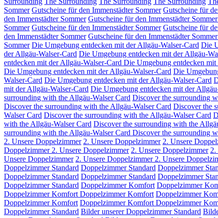
Surrounding
The Surrounding
The Surrounding
The Surrounding
Th
Sommer
Gutscheine für den Immenstädter Sommer
Gutscheine für d
den Immenstädter Sommer
Gutscheine für den Immenstädter Somme
Sommer
Gutscheine für den Immenstädter Sommer
Gutscheine für d
den Immenstädter Sommer
Gutscheine für den Immenstädter Somme
Sommer
Die Umgebung entdecken mit der Allgäu-Walser-Card
Die 
der Allgäu-Walser-Card
Die Umgebung entdecken mit der Allgäu-Wa
entdecken mit der Allgäu-Walser-Card
Die Umgebung entdecken mit 
Die Umgebung entdecken mit der Allgäu-Walser-Card
Die Umgebung 
Walser-Card
Die Umgebung entdecken mit der Allgäu-Walser-Card
D
mit der Allgäu-Walser-Card
Die Umgebung entdecken mit der Allgäu
surrounding with the Allgäu-Walser Card
Discover the surrounding w
Discover the surrounding with the Allgäu-Walser Card
Discover the 
Walser Card
Discover the surrounding with the Allgäu-Walser Card
D
with the Allgäu-Walser Card
Discover the surrounding with the Allg
surrounding with the Allgäu-Walser Card
Discover the surrounding w
2. Unsere Doppelzimmer
2. Unsere Doppelzimmer
2. Unsere Doppe
Doppelzimmer
2. Unsere Doppelzimmer
2. Unsere Doppelzimmer
2.
Unsere Doppelzimmer
2. Unsere Doppelzimmer
2. Unsere Doppelz
Doppelzimmer Standard
Doppelzimmer Standard
Doppelzimmer Sta
Doppelzimmer Standard
Doppelzimmer Standard
Doppelzimmer Sta
Doppelzimmer Standard
Doppelzimmer Komfort
Doppelzimmer Kom
Doppelzimmer Komfort
Doppelzimmer Komfort
Doppelzimmer Kom
Doppelzimmer Komfort
Doppelzimmer Komfort
Doppelzimmer Kom
Doppelzimmer Standard
Bilder unserer Doppelzimmer Standard
Bild