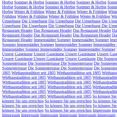
Herbst
Sommer & Herbst
Sommer & Herbst
Sommer & Herbst
Somm
Herbst
Sommer & Herbst
Sommer & Herbst
Sommer & Herbst
Somm
Herbst
Winter & Frühling
Winter & Frühling
Winter & Frühling
Wint
Frühling
Winter & Frühling
Winter & Frühling
Winter & Frühling
Win
Umgebung
Die Umgebung
Die Umgebung
Die Umgebung
Die Umg
Umgebung
Die Umgebung
Die Umgebung
Die Umgebung
Die Umg
Restaurant Header
Das Restaurant Header
Das Restaurant Header
Da
Restaurant Header
Das Restaurant Header
Das Restaurant Header
Da
Restaurant Header
Immenstädter Sommer
Immenstädter Sommer
Imm
Sommer
Immenstädter Sommer
Immenstädter Sommer
Immenstädter
Immenstädter Sommer
Immenstädter Sommer
Immenstädter Sommer
Unsere Gasträume
Unsere Gasträume
Unsere Gasträume
Unsere Gas
Unsere Gasträume
Unsere Gasträume
Unsere Gasträume
Die Sonnent
Sonnenterrasse
Die Sonnenterrasse
Die Sonnenterrasse
Die Sonnenter
Sonnenterrasse
Die Sonnenterrasse
Die Sonnenterrasse
Die Sonnenter
1805
Wirthaustradition seit 1805
Wirthaustradition seit 1805
Wirthaust
Wirthaustradition seit 1805
Wirthaustradition seit 1805
Wirthaustraditi
Wirthaustradition seit 1805
Wirthaustradition seit 1805
Wirthaustraditi
Wirthaustradition seit 1805
Wirthaustradition seit 1805
Wirthaustradit
Wirthaustradition seit 1805
Wirthaustradition seit 1805
Wirthaustraditi
Wirthaustradition seit 1805
Wirthaustradition seit 1805
So können Sie 
können Sie uns erreichen
So können Sie uns erreichen
So können Sie
können Sie uns erreichen
So können Sie uns erreichen
So können Sie
können Sie uns erreichen
So können Sie uns erreichen
Impressum
Im
Impressum
Impressum
Impressum
Impressum
Impressum
Impressum