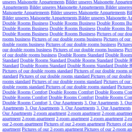
unseres Maisonette Appartements
Bilder unseres Maisonette Apparte
Appartements
Bilder unseres Maisonette Appartements
Bilder unsere
Maisonette Appartements
Bilder unseres Maisonette Appartements
Bi
Bilder unseres Maisonette Appartements
Bilder unseres Maisonette A
Double Rooms Business
Double Rooms Business
Double Rooms Bus
Double Rooms Business
Double Rooms Business
Double Rooms Bus
Double Rooms Business
Double Rooms Business
Pictures of our do
rooms business
Pictures of our double rooms business
Pictures of our
double rooms business
Pictures of our double rooms business
Picture
our double rooms business
Pictures of our double rooms business
Pic
of our double rooms business
Double Rooms Standard
Double Rooms
Standard
Double Rooms Standard
Double Rooms Standard
Double R
Standard
Double Rooms Standard
Double Rooms Standard
Double R
Pictures of our double rooms standard
Pictures of our double rooms s
standard
Pictures of our double rooms standard
Pictures of our doubl
rooms standard
Pictures of our double rooms standard
Pictures of our
double rooms standard
Pictures of our double rooms standard
Picture
Double Rooms Comfort
Double Rooms Comfort
Double Rooms Com
Double Rooms Comfort
Double Rooms Comfort
Double Rooms Com
Double Rooms Comfort
3. Our Apartments
3. Our Apartments
3. Ou
Apartments
3. Our Apartments
3. Our Apartments
3. Our Apartments
Our Apartments
2-room apartment
2-room apartment
2-room apartme
apartment
2-room apartment
2-room apartment
2-room apartment
2-r
our 2-room apartment
Pictures of our 2-room apartment
Pictures of o
apartment
Pictures of our 2-room apartment
Pictures of our 2-room a