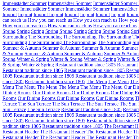
Immenstädter Sommer
Immenstädter Sommer
Immenstädter Sommer
Sommer
Immenstädter Sommer
Immenstädter Sommer
Immenstädte
Imprint
Imprint
Imprint
Imprint
Imprint
Imprint
Imprint
Imprint
Imprin
can reach us
How you can reach us
How you can reach us
How you c
How you can reach us
How you can reach us
How you can reach us
Spring
Spring
Spring
Spring
Spring
Spring
Spring
Spring
Spring
Spr
Surrounding
The Surrounding
The Surrounding
The Surrounding
Th
Surrounding
The Surrounding
The Surrounding
The Surrounding
Su
Summer & Autumn
Summer & Autumn
Summer & Autumn
Summer
& Autumn
Summer & Autumn
Summer & Autumn
Summer & Autu
Spring
Winter & Spring
Winter & Spring
Winter & Spring
Winter & S
& Spring
Winter & Spring
Restaurant tradition since 1805
Restaurant 
Restaurant tradition since 1805
Restaurant tradition since 1805
Restau
1805
Restaurant tradition since 1805
Restaurant tradition since 1805
since 1805
Restaurant tradition since 1805
The Menu
The Menu
The
Menu
The Menu
The Menu
The Menu
The Menu
The Menu
Our Di
Dining Rooms
Our Dining Rooms
Our Dining Rooms
Our Dining 
Rooms
Our Dining Rooms
Our Dining Rooms
Our Dining Rooms
T
Terrace
The Sun Terrace
The Sun Terrace
The Sun Terrace
The Sun 
Sun Terrace
The Sun Terrace
Restaurant tradition since 1805
Restaura
1805
Restaurant tradition since 1805
Restaurant tradition since 1805
since 1805
Restaurant tradition since 1805
Restaurant tradition since
tradition since 1805
Restaurant tradition since 1805
The Restaurant H
Restaurant Header
The Restaurant Header
The Restaurant Header
Th
Restaurant Header
The Restaurant Header
The Restaurant Header
Th