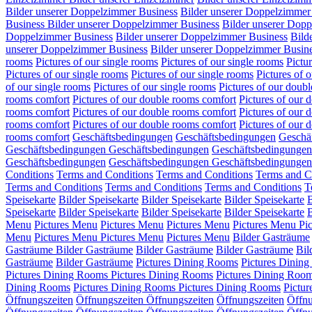
Bilder unserer Doppelzimmer Business
Bilder unserer Doppelzimmer
Business
Bilder unserer Doppelzimmer Business
Bilder unserer Dop
Doppelzimmer Business
Bilder unserer Doppelzimmer Business
Bild
unserer Doppelzimmer Business
Bilder unserer Doppelzimmer Busin
rooms
Pictures of our single rooms
Pictures of our single rooms
Pictu
Pictures of our single rooms
Pictures of our single rooms
Pictures of 
of our single rooms
Pictures of our single rooms
Pictures of our doub
rooms comfort
Pictures of our double rooms comfort
Pictures of our 
rooms comfort
Pictures of our double rooms comfort
Pictures of our 
rooms comfort
Pictures of our double rooms comfort
Pictures of our
rooms comfort
Geschäftsbedingungen
Geschäftsbedingungen
Geschä
Geschäftsbedingungen
Geschäftsbedingungen
Geschäftsbedingungen
Geschäftsbedingungen
Geschäftsbedingungen
Geschäftsbedingungen
Conditions
Terms and Conditions
Terms and Conditions
Terms and C
Terms and Conditions
Terms and Conditions
Terms and Conditions
T
Speisekarte
Bilder Speisekarte
Bilder Speisekarte
Bilder Speisekarte
B
Speisekarte
Bilder Speisekarte
Bilder Speisekarte
Bilder Speisekarte
B
Menu
Pictures Menu
Pictures Menu
Pictures Menu
Pictures Menu
Pi
Menu
Pictures Menu
Pictures Menu
Pictures Menu
Bilder Gasträume
Gasträume
Bilder Gasträume
Bilder Gasträume
Bilder Gasträume
Bil
Gasträume
Bilder Gasträume
Pictures Dining Rooms
Pictures Dinin
Pictures Dining Rooms
Pictures Dining Rooms
Pictures Dining Roo
Dining Rooms
Pictures Dining Rooms
Pictures Dining Rooms
Pictu
Öffnungszeiten
Öffnungszeiten
Öffnungszeiten
Öffnungszeiten
Öffnu