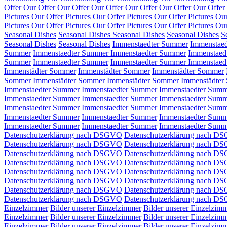
Offer
Our Offer
Our Offer
Our Offer
Our Offer
Our Offer
Our Offer
Pictures Our Offer
Pictures Our Offer
Pictures Our Offer
Pictures Ou
Pictures Our Offer
Pictures Our Offer
Pictures Our Offer
Pictures Ou
Seasonal Dishes
Seasonal Dishes
Seasonal Dishes
Seasonal Dishes
S
Seasonal Dishes
Seasonal Dishes
Immenstaedter Summer
Immenstae
Summer
Immenstaedter Summer
Immenstaedter Summer
Immenstaed
Summer
Immenstaedter Summer
Immenstaedter Summer
Immenstaed
Immenstädter Sommer
Immenstädter Sommer
Immenstädter Sommer
Sommer
Immenstädter Sommer
Immenstädter Sommer
Immenstädter
Immenstaedter Summer
Immenstaedter Summer
Immenstaedter Sum
Immenstaedter Summer
Immenstaedter Summer
Immenstaedter Sum
Immenstaedter Summer
Immenstaedter Summer
Immenstaedter Sum
Immenstaedter Summer
Immenstaedter Summer
Immenstaedter Sum
Immenstaedter Summer
Immenstaedter Summer
Immenstaedter Sum
Datenschutzerklärung nach DSGVO
Datenschutzerklärung nach D
Datenschutzerklärung nach DSGVO
Datenschutzerklärung nach 
Datenschutzerklärung nach DSGVO
Datenschutzerklärung nach D
Datenschutzerklärung nach DSGVO
Datenschutzerklärung nach D
Datenschutzerklärung nach DSGVO
Datenschutzerklärung nach D
Datenschutzerklärung nach DSGVO
Datenschutzerklärung nach D
Datenschutzerklärung nach DSGVO
Datenschutzerklärung nach D
Datenschutzerklärung nach DSGVO
Datenschutzerklärung nach D
Einzelzimmer
Bilder unserer Einzelzimmer
Bilder unserer Einzelzim
Einzelzimmer
Bilder unserer Einzelzimmer
Bilder unserer Einzelzim
Einzelzimmer
Bilder unserer Einzelzimmer
Bilder unserer Einzelzim