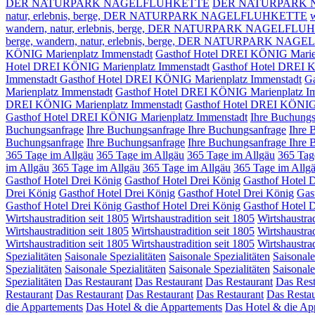
DER NATURPARK NAGELFLUHKETTE
DER NATURPARK 
natur, erlebnis, berge,
DER NATURPARK NAGELFLUHKETTE
w
wandern, natur, erlebnis, berge,
DER NATURPARK NAGELFLU
berge,
wandern, natur, erlebnis, berge, DER NATURPARK NA
KÖNIG Marienplatz Immenstadt
Gasthof Hotel DREI KÖNIG Marien
Hotel DREI KÖNIG Marienplatz Immenstadt
Gasthof Hotel DREI 
Immenstadt
Gasthof Hotel DREI KÖNIG Marienplatz Immenstadt
Ga
Marienplatz Immenstadt
Gasthof Hotel DREI KÖNIG Marienplatz I
DREI KÖNIG Marienplatz Immenstadt
Gasthof Hotel DREI KÖNIG
Gasthof Hotel DREI KÖNIG Marienplatz Immenstadt
Ihre Buchungs
Buchungsanfrage
Ihre Buchungsanfrage
Ihre Buchungsanfrage
Ihre 
Buchungsanfrage
Ihre Buchungsanfrage
Ihre Buchungsanfrage
Ihre 
365 Tage im Allgäu
365 Tage im Allgäu
365 Tage im Allgäu
365 Tag
im Allgäu
365 Tage im Allgäu
365 Tage im Allgäu
365 Tage im Allg
Gasthof Hotel Drei König
Gasthof Hotel Drei König
Gasthof Hotel 
Drei König
Gasthof Hotel Drei König
Gasthof Hotel Drei König
Gas
Gasthof Hotel Drei König
Gasthof Hotel Drei König
Gasthof Hotel 
Wirtshaustradition seit 1805
Wirtshaustradition seit 1805
Wirtshaustrad
Wirtshaustradition seit 1805
Wirtshaustradition seit 1805
Wirtshaustrad
Wirtshaustradition seit 1805
Wirtshaustradition seit 1805
Wirtshaustrad
Spezialitäten
Saisonale Spezialitäten
Saisonale Spezialitäten
Saisonale
Spezialitäten
Saisonale Spezialitäten
Saisonale Spezialitäten
Saisonale
Spezialitäten
Das Restaurant
Das Restaurant
Das Restaurant
Das Rest
Restaurant
Das Restaurant
Das Restaurant
Das Restaurant
Das Resta
die Appartements
Das Hotel & die Appartements
Das Hotel & die Ap