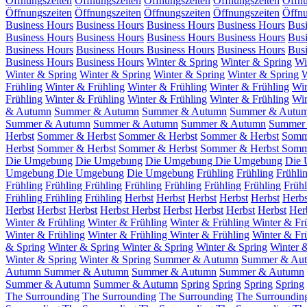
Öffnungszeiten
Öffnungszeiten
Öffnungszeiten
Öffnungszeiten
Öffnu
Öffnungszeiten
Öffnungszeiten
Öffnungszeiten
Öffnungszeiten
Öffnu
Business Hours
Business Hours
Business Hours
Business Hours
Bus
Business Hours
Business Hours
Business Hours
Business Hours
Bus
Business Hours
Business Hours
Business Hours
Business Hours
Bus
Business Hours
Business Hours
Winter & Spring
Winter & Spring
Wi
Winter & Spring
Winter & Spring
Winter & Spring
Winter & Spring
W
Frühling
Winter & Frühling
Winter & Frühling
Winter & Frühling
Win
Frühling
Winter & Frühling
Winter & Frühling
Winter & Frühling
Win
& Autumn
Summer & Autumn
Summer & Autumn
Summer & Autu
Summer & Autumn
Summer & Autumn
Summer & Autumn
Summer
Herbst
Sommer & Herbst
Sommer & Herbst
Sommer & Herbst
Somm
Herbst
Sommer & Herbst
Sommer & Herbst
Sommer & Herbst
Somm
Die Umgebung
Die Umgebung
Die Umgebung
Die Umgebung
Die
Umgebung
Die Umgebung
Die Umgebung
Frühling
Frühling
Frühli
Frühling
Frühling
Frühling
Frühling
Frühling
Frühling
Frühling
Frühl
Frühling
Frühling
Frühling
Herbst
Herbst
Herbst
Herbst
Herbst
Herb
Herbst
Herbst
Herbst
Herbst
Herbst
Herbst
Herbst
Herbst
Herbst
Her
Winter & Frühling
Winter & Frühling
Winter & Frühling
Winter & Fr
Winter & Frühling
Winter & Frühling
Winter & Frühling
Winter & Fr
& Spring
Winter & Spring
Winter & Spring
Winter & Spring
Winter 
Winter & Spring
Winter & Spring
Summer & Autumn
Summer & Au
Autumn
Summer & Autumn
Summer & Autumn
Summer & Autumn
Summer & Autumn
Summer & Autumn
Spring
Spring
Spring
Spring
The Surrounding
The Surrounding
The Surrounding
The Surroundin