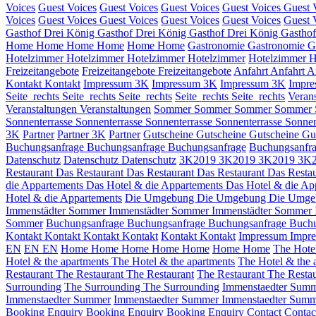
Voices
Guest Voices
Guest Voices
Guest Voices
Guest Voices
Guest 
Voices
Guest Voices
Guest Voices
Guest Voices
Guest Voices
Guest 
Gasthof Drei König
Gasthof Drei König
Gasthof Drei König
Gastho
Home
Home
Home
Home
Home
Home
Gastronomie
Gastronomie
G
Hotelzimmer
Hotelzimmer
Hotelzimmer
Hotelzimmer
Hotelzimmer
H
Freizeitangebote
Freizeitangebote
Freizeitangebote
Anfahrt
Anfahrt
A
Kontakt
Kontakt
Impressum 3K
Impressum 3K
Impressum 3K
Impre
Seite_rechts
Seite_rechts
Seite_rechts
Seite_rechts
Seite_rechts
Veran
Veranstaltungen
Veranstaltungen
Sommer
Sommer
Sommer
Sommer
Sonnenterrasse
Sonnenterrasse
Sonnenterrasse
Sonnenterrasse
Sonnen
3K
Partner
Partner 3K
Partner
Gutscheine
Gutscheine
Gutscheine
Gu
Buchungsanfrage
Buchungsanfrage
Buchungsanfrage
Buchungsanfr
Datenschutz
Datenschutz
Datenschutz
3K2019
3K2019
3K2019
3K
Restaurant
Das Restaurant
Das Restaurant
Das Restaurant
Das Restau
die Appartements
Das Hotel & die Appartements
Das Hotel & die Ap
Hotel & die Appartements
Die Umgebung
Die Umgebung
Die Umg
Immenstädter Sommer
Immenstädter Sommer
Immenstädter Sommer
Sommer
Buchungsanfrage
Buchungsanfrage
Buchungsanfrage
Buch
Kontakt
Kontakt
Kontakt
Kontakt
Kontakt
Kontakt
Impressum
Impr
EN
EN
EN
Home
Home
Home
Home
Home
Home
Home
The Hote
Hotel & the apartments
The Hotel & the apartments
The Hotel & the 
Restaurant
The Restaurant
The Restaurant
The Restaurant
The Restau
Surrounding
The Surrounding
The Surrounding
Immenstaedter Sum
Immenstaedter Summer
Immenstaedter Summer
Immenstaedter Sum
Booking Enquiry
Booking Enquiry
Booking Enquiry
Contact
Conta