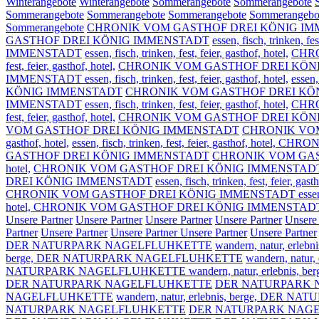
Winterangebote
Winterangebote
Sommerangebote
Sommerangebote
Sommerangebote
Sommerangebote
Sommerangebote
Sommerangebo
Sommerangebote
CHRONIK VOM GASTHOF DREI KÖNIG I
GASTHOF DREI KÖNIG IMMENSTADT
essen, fisch, trinken, fes
IMMENSTADT
essen, fisch, trinken, fest, feier, gasthof, hotel,
CHR
fest, feier, gasthof, hotel,
CHRONIK VOM GASTHOF DREI KÖN
IMMENSTADT essen, fisch, trinken, fest, feier, gasthof, hotel,
essen
KÖNIG IMMENSTADT
CHRONIK VOM GASTHOF DREI KÖ
IMMENSTADT
essen, fisch, trinken, fest, feier, gasthof, hotel,
CHR
fest, feier, gasthof, hotel,
CHRONIK VOM GASTHOF DREI KÖN
VOM GASTHOF DREI KÖNIG IMMENSTADT
CHRONIK VOM G
gasthof, hotel,
essen, fisch, trinken, fest, feier, gasthof, h
GASTHOF DREI KÖNIG IMMENSTADT
CHRONIK VOM GAS
hotel,
CHRONIK VOM GASTHOF DREI KÖNIG IMMENSTAD
DREI KÖNIG IMMENSTADT
essen, fisch, trinken, fest, feier, gasth
CHRONIK VOM GASTHOF DREI KÖNIG IMMENSTADT essen, fisch, tr
hotel, CHRONIK VOM GASTHOF DREI KÖNIG IMMENSTAD
Unsere Partner
Unsere Partner
Unsere Partner
Unsere Partner
Unsere
Partner
Unsere Partner
Unsere Partner
Unsere Partner
Unsere Partner
DER NATURPARK NAGELFLUHKETTE
wandern, natur, erlebni
berge,
DER NATURPARK NAGELFLUHKETTE
wandern, natur, 
NATURPARK NAGELFLUHKETTE wandern, natur, erlebnis, ber
DER NATURPARK NAGELFLUHKETTE
DER NATURPARK 
NAGELFLUHKETTE
wandern, natur, erlebnis, berge,
DER NATU
NATURPARK NAGELFLUHKETTE
DER NATURPARK NAGELFLU