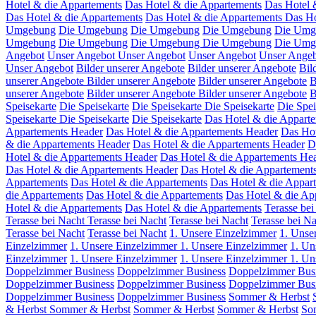
Hotel & die Appartements
Das Hotel & die Appartements
Das Hotel 
Das Hotel & die Appartements
Das Hotel & die Appartements
Das Ho
Umgebung
Die Umgebung
Die Umgebung
Die Umgebung
Die Um
Umgebung
Die Umgebung
Die Umgebung
Die Umgebung
Die Umg
Angebot
Unser Angebot
Unser Angebot
Unser Angebot
Unser Ange
Unser Angebot
Bilder unserer Angebote
Bilder unserer Angebote
Bil
unserer Angebote
Bilder unserer Angebote
Bilder unserer Angebote
B
unserer Angebote
Bilder unserer Angebote
Bilder unserer Angebote
B
Speisekarte
Die Speisekarte
Die Speisekarte
Die Speisekarte
Die Spei
Speisekarte
Die Speisekarte
Die Speisekarte
Das Hotel & die Appart
Appartements Header
Das Hotel & die Appartements Header
Das Hot
& die Appartements Header
Das Hotel & die Appartements Header
D
Hotel & die Appartements Header
Das Hotel & die Appartements He
Das Hotel & die Appartements Header
Das Hotel & die Appartement
Appartements
Das Hotel & die Appartements
Das Hotel & die Appar
die Appartements
Das Hotel & die Appartements
Das Hotel & die Ap
Hotel & die Appartements
Das Hotel & die Appartements
Terasse bei
Terasse bei Nacht
Terasse bei Nacht
Terasse bei Nacht
Terasse bei N
Terasse bei Nacht
Terasse bei Nacht
1. Unsere Einzelzimmer
1. Unse
Einzelzimmer
1. Unsere Einzelzimmer
1. Unsere Einzelzimmer
1. Un
Einzelzimmer
1. Unsere Einzelzimmer
1. Unsere Einzelzimmer
1. Un
Doppelzimmer Business
Doppelzimmer Business
Doppelzimmer Bus
Doppelzimmer Business
Doppelzimmer Business
Doppelzimmer Bus
Doppelzimmer Business
Doppelzimmer Business
Sommer & Herbst
& Herbst
Sommer & Herbst
Sommer & Herbst
Sommer & Herbst
So