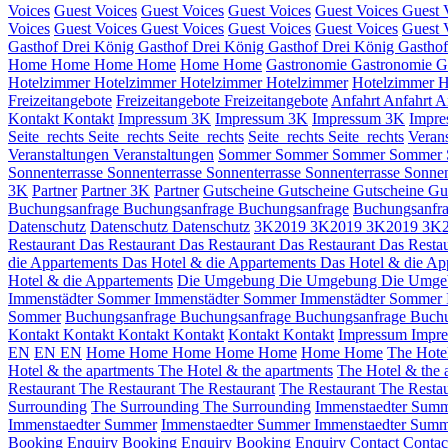
Voices
Guest Voices
Guest Voices
Guest Voices
Guest Voices
Guest 
Voices
Guest Voices
Guest Voices
Guest Voices
Guest Voices
Guest 
Gasthof Drei König
Gasthof Drei König
Gasthof Drei König
Gastho
Home
Home
Home
Home
Home
Home
Gastronomie
Gastronomie
G
Hotelzimmer
Hotelzimmer
Hotelzimmer
Hotelzimmer
Hotelzimmer
H
Freizeitangebote
Freizeitangebote
Freizeitangebote
Anfahrt
Anfahrt
A
Kontakt
Kontakt
Impressum 3K
Impressum 3K
Impressum 3K
Impre
Seite_rechts
Seite_rechts
Seite_rechts
Seite_rechts
Seite_rechts
Veran
Veranstaltungen
Veranstaltungen
Sommer
Sommer
Sommer
Sommer
Sonnenterrasse
Sonnenterrasse
Sonnenterrasse
Sonnenterrasse
Sonnen
3K
Partner
Partner 3K
Partner
Gutscheine
Gutscheine
Gutscheine
Gu
Buchungsanfrage
Buchungsanfrage
Buchungsanfrage
Buchungsanfr
Datenschutz
Datenschutz
Datenschutz
3K2019
3K2019
3K2019
3K
Restaurant
Das Restaurant
Das Restaurant
Das Restaurant
Das Restau
die Appartements
Das Hotel & die Appartements
Das Hotel & die Ap
Hotel & die Appartements
Die Umgebung
Die Umgebung
Die Umg
Immenstädter Sommer
Immenstädter Sommer
Immenstädter Sommer
Sommer
Buchungsanfrage
Buchungsanfrage
Buchungsanfrage
Buch
Kontakt
Kontakt
Kontakt
Kontakt
Kontakt
Kontakt
Impressum
Impr
EN
EN
EN
Home
Home
Home
Home
Home
Home
Home
The Hote
Hotel & the apartments
The Hotel & the apartments
The Hotel & the 
Restaurant
The Restaurant
The Restaurant
The Restaurant
The Restau
Surrounding
The Surrounding
The Surrounding
Immenstaedter Sum
Immenstaedter Summer
Immenstaedter Summer
Immenstaedter Sum
Booking Enquiry
Booking Enquiry
Booking Enquiry
Contact
Conta