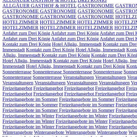
ALLGÄUER GASTHOF & HOTEL
DREI KÖNIG
ALLGÄUER GASTHOF & HOTEL
GASTRONOMIE
GASTRO
GASTRONOMIE
GASTRONOMIE
GASTRONOMIE
GASTRO
GASTRONOMIE
GASTRONOMIE
GASTRONOMIE
HOTELZ
HOTELZIMMER
HOTELZIMMER
HOTELZIMMER
HOTELZ
HOTELZIMMER
HOTELZIMMER
HOTELZIMMER
HOTELZ
Anfahrt zum Drei König
Anfahrt zum Drei König
Anfahrt zum Drei
Anfahrt zum Drei König
Anfahrt zum Drei König
Anfahrt zum Drei 
Kontakt zum Drei König
Hotel Allgäu, Immenstadt
Kontakt zum Dre
Immenstadt
Kontakt zum Drei König
Hotel Allgäu, Immenstadt
Kont
Allgäu, Immenstadt Kontakt zum Drei König
Kontakt zum Drei Kön
Hotel Allgäu, Immenstadt
Kontakt zum Drei König
Hotel Allgäu, Im
Immenstadt
Hotel Allgäu, Immenstadt Kontakt zum Drei König
Kont
Sonnenterrasse
Sonnenterrasse
Sonnenterrasse
Sonnenterrasse
Sonnen
Sonnenterrasse
Sonnenterrasse
Veranstaltungen
Veranstaltungen
Vera
Veranstaltungen
Veranstaltungen
Veranstaltungen
Veranstaltungen
Ve
Freizeitangebot
Freizeitangebot
Freizeitangebot
Freizeitangebot
Freiz
Freizeitangebot
Freizeitangebot
Freizeitangebot
Freizeitangebot
Freiz
Freizeitangebote im Sommer
Freizeitangebote im Sommer
Freizeitan
Freizeitangebote im Sommer
Freizeitangebote im Sommer
Freizeitan
Freizeitangebote im Sommer
Freizeitangebote im Sommer
Freizeitan
Freizeitangebote im Winter
Freizeitangebote im Winter
Freizeitangebo
Freizeitangebote im Winter
Freizeitangebote im Winter
Freizeitangebo
Freizeitangebote im Winter
Freizeitangebote im Winter
Freizeitangebo
Winterangebote
Winterangebote
Winterangebote
Winterangebote
Win