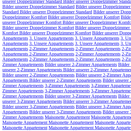
unserer Doppelzimmer Standard
Bilder unserer Doppelzimmer Stand
Bilder unserer Doppelzimmer Standard
Bilder unserer Doppelzimmer
Standard
Bilder unserer Doppelzimmer Standard
Bilder unserer Dop
Doppelzimmer Komfort
Bilder unserer Doppelzimmer Komfort
Bilde
unserer Doppelzimmer Komfort
Bilder unserer Doppelzimmer Komfo
Bilder unserer Doppelzimmer Komfort
Bilder unserer Doppelzimmer
Komfort
Bilder unserer Doppelzimmer Komfort
Bilder unserer Dopp
Appartements
3. Unsere Appartements
3. Unsere Appartements
3. Un
Appartements
3. Unsere Appartements
3. Unsere Appartements
3. Un
Appartements
2-Zimmer Appartements
2-Zimmer Appartements
2-Zi
Appartements
2-Zimmer Appartements
2-Zimmer Appartements
2-Zi
Appartements
2-Zimmer Appartements
2-Zimmer Appartements
2-Zi
Zimmer Appartements
Bilder unserer 2-Zimmer Appartements
Bilder
unserer 2-Zimmer Appartements
Bilder unserer 2-Zimmer Apparteme
Bilder unserer 2-Zimmer Appartements
Bilder unserer 2-Zimmer App
Appartements
Bilder unserer 2-Zimmer Appartements
Bilder unserer
Zimmer Appartements
3-Zimmer Appartements
3-Zimmer Apparteme
Zimmer Appartements
3-Zimmer Appartements
3-Zimmer Apparteme
Zimmer Appartements
Bilder unserer 3-Zimmer Appartements
Bilder
unserer 3-Zimmer Appartements
Bilder unserer 3-Zimmer Apparteme
Bilder unserer 3-Zimmer Appartements
Bilder unserer 3-Zimmer App
Appartements
Bilder unserer 3-Zimmer Appartements
Bilder unsere
Zimmer Appartements
Maisonette Appartement
Maisonette Appartem
Maisonette Appartement
Maisonette Appartement
Maisonette Appart
Maisonette Appartement
Maisonette Appartement
Maisonette Appart