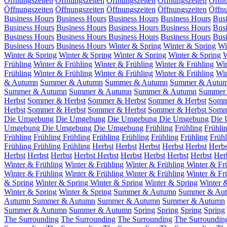
Öffnungszeiten
Öffnungszeiten
Öffnungszeiten
Öffnungszeiten
Öffnu
Öffnungszeiten
Öffnungszeiten
Öffnungszeiten
Öffnungszeiten
Öffnu
Business Hours
Business Hours
Business Hours
Business Hours
Bus
Business Hours
Business Hours
Business Hours
Business Hours
Bus
Business Hours
Business Hours
Business Hours
Business Hours
Bus
Business Hours
Business Hours
Winter & Spring
Winter & Spring
Wi
Winter & Spring
Winter & Spring
Winter & Spring
Winter & Spring
W
Frühling
Winter & Frühling
Winter & Frühling
Winter & Frühling
Win
Frühling
Winter & Frühling
Winter & Frühling
Winter & Frühling
Win
& Autumn
Summer & Autumn
Summer & Autumn
Summer & Autu
Summer & Autumn
Summer & Autumn
Summer & Autumn
Summer
Herbst
Sommer & Herbst
Sommer & Herbst
Sommer & Herbst
Somm
Herbst
Sommer & Herbst
Sommer & Herbst
Sommer & Herbst
Somm
Die Umgebung
Die Umgebung
Die Umgebung
Die Umgebung
Die
Umgebung
Die Umgebung
Die Umgebung
Frühling
Frühling
Frühli
Frühling
Frühling
Frühling
Frühling
Frühling
Frühling
Frühling
Frühl
Frühling
Frühling
Frühling
Herbst
Herbst
Herbst
Herbst
Herbst
Herb
Herbst
Herbst
Herbst
Herbst
Herbst
Herbst
Herbst
Herbst
Herbst
Her
Winter & Frühling
Winter & Frühling
Winter & Frühling
Winter & Fr
Winter & Frühling
Winter & Frühling
Winter & Frühling
Winter & Fr
& Spring
Winter & Spring
Winter & Spring
Winter & Spring
Winter 
Winter & Spring
Winter & Spring
Summer & Autumn
Summer & Au
Autumn
Summer & Autumn
Summer & Autumn
Summer & Autumn
Summer & Autumn
Summer & Autumn
Spring
Spring
Spring
Spring
The Surrounding
The Surrounding
The Surrounding
The Surroundin