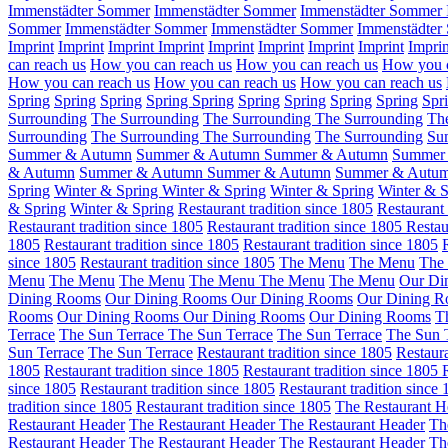
Immenstädter Sommer
Immenstädter Sommer
Immenstädter Sommer
Sommer
Immenstädter Sommer
Immenstädter Sommer
Immenstädte
Imprint
Imprint
Imprint
Imprint
Imprint
Imprint
Imprint
Imprint
Imprin
can reach us
How you can reach us
How you can reach us
How you c
How you can reach us
How you can reach us
How you can reach us
Spring
Spring
Spring
Spring
Spring
Spring
Spring
Spring
Spring
Spr
Surrounding
The Surrounding
The Surrounding
The Surrounding
Th
Surrounding
The Surrounding
The Surrounding
The Surrounding
Su
Summer & Autumn
Summer & Autumn
Summer & Autumn
Summer
& Autumn
Summer & Autumn
Summer & Autumn
Summer & Autu
Spring
Winter & Spring
Winter & Spring
Winter & Spring
Winter & S
& Spring
Winter & Spring
Restaurant tradition since 1805
Restaurant 
Restaurant tradition since 1805
Restaurant tradition since 1805
Restau
1805
Restaurant tradition since 1805
Restaurant tradition since 1805
since 1805
Restaurant tradition since 1805
The Menu
The Menu
The
Menu
The Menu
The Menu
The Menu
The Menu
The Menu
Our Di
Dining Rooms
Our Dining Rooms
Our Dining Rooms
Our Dining 
Rooms
Our Dining Rooms
Our Dining Rooms
Our Dining Rooms
T
Terrace
The Sun Terrace
The Sun Terrace
The Sun Terrace
The Sun 
Sun Terrace
The Sun Terrace
Restaurant tradition since 1805
Restaura
1805
Restaurant tradition since 1805
Restaurant tradition since 1805
since 1805
Restaurant tradition since 1805
Restaurant tradition since
tradition since 1805
Restaurant tradition since 1805
The Restaurant H
Restaurant Header
The Restaurant Header
The Restaurant Header
Th
Restaurant Header
The Restaurant Header
The Restaurant Header
Th