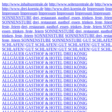
http://www.inhaltszentrale.de
http://www.seitenzentrale.de
http://www
http://www.drei-koenig.de
http://www.drei-koenig.de
Impressum
Imp
Impressum
Impressum
Impressum
Impressum
Impressum
Impressum
SONNENSTUBE
drei, restaurant, gasthof, essen, trinken, feste, feier
SONNENSTUBE
drei, restaurant, gasthof, essen, trinken, feste, feier
feste, feiern
drei, restaurant, gasthof, essen, trinken, feste, feier
essen, trinken, feste, feiern
SONNENSTUBE
drei, restaurant, gasthof
trinken, feste, feiern
SONNENSTUBE
SONNENSTUBE drei, restaurant
feste, feiern SONNENSTUBE
SONNENSTUBE
GUT SCHLAFE
SCHLAFEN!
GUT SCHLAFEN!
GUT SCHLAFEN!
GUT SCHL
SCHLAFEN!
GUT SCHLAFEN!
GUT SCHLAFEN!
GUT SCHL
ALLGÄUER GASTHOF & HOTEL
DREI KÖNIG
ALLGÄUER GASTHOF & HOTEL
DREI KÖNIG
ALLGÄUER GASTHOF & HOTEL
DREI KÖNIG
ALLGÄUER GASTHOF & HOTEL
DREI KÖNIG
ALLGÄUER GASTHOF & HOTEL
DREI KÖNIG
ALLGÄUER GASTHOF & HOTEL
DREI KÖNIG
ALLGÄUER GASTHOF & HOTEL
DREI KÖNIG
ALLGÄUER GASTHOF & HOTEL
DREI KÖNIG
ALLGÄUER GASTHOF & HOTEL
DREI KÖNIG
ALLGÄUER GASTHOF & HOTEL
DREI KÖNIG
ALLGÄUER GASTHOF & HOTEL
DREI KÖNIG
ALLGÄUER GASTHOF & HOTEL
DREI KÖNIG
ALLGÄUER GASTHOF & HOTEL
DREI KÖNIG