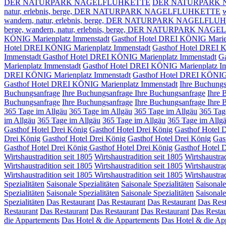
DER NATURPARK NAGELFLUHKETTE
DER NATURPARK 
natur, erlebnis, berge,
DER NATURPARK NAGELFLUHKETTE
w
wandern, natur, erlebnis, berge,
DER NATURPARK NAGELFLU
berge,
wandern, natur, erlebnis, berge, DER NATURPARK NA
KÖNIG Marienplatz Immenstadt
Gasthof Hotel DREI KÖNIG Marien
Hotel DREI KÖNIG Marienplatz Immenstadt
Gasthof Hotel DREI 
Immenstadt
Gasthof Hotel DREI KÖNIG Marienplatz Immenstadt
Ga
Marienplatz Immenstadt
Gasthof Hotel DREI KÖNIG Marienplatz I
DREI KÖNIG Marienplatz Immenstadt
Gasthof Hotel DREI KÖNIG
Gasthof Hotel DREI KÖNIG Marienplatz Immenstadt
Ihre Buchungs
Buchungsanfrage
Ihre Buchungsanfrage
Ihre Buchungsanfrage
Ihre 
Buchungsanfrage
Ihre Buchungsanfrage
Ihre Buchungsanfrage
Ihre 
365 Tage im Allgäu
365 Tage im Allgäu
365 Tage im Allgäu
365 Tag
im Allgäu
365 Tage im Allgäu
365 Tage im Allgäu
365 Tage im Allg
Gasthof Hotel Drei König
Gasthof Hotel Drei König
Gasthof Hotel 
Drei König
Gasthof Hotel Drei König
Gasthof Hotel Drei König
Gas
Gasthof Hotel Drei König
Gasthof Hotel Drei König
Gasthof Hotel 
Wirtshaustradition seit 1805
Wirtshaustradition seit 1805
Wirtshaustrad
Wirtshaustradition seit 1805
Wirtshaustradition seit 1805
Wirtshaustrad
Wirtshaustradition seit 1805
Wirtshaustradition seit 1805
Wirtshaustrad
Spezialitäten
Saisonale Spezialitäten
Saisonale Spezialitäten
Saisonale
Spezialitäten
Saisonale Spezialitäten
Saisonale Spezialitäten
Saisonale
Spezialitäten
Das Restaurant
Das Restaurant
Das Restaurant
Das Rest
Restaurant
Das Restaurant
Das Restaurant
Das Restaurant
Das Resta
die Appartements
Das Hotel & die Appartements
Das Hotel & die Ap