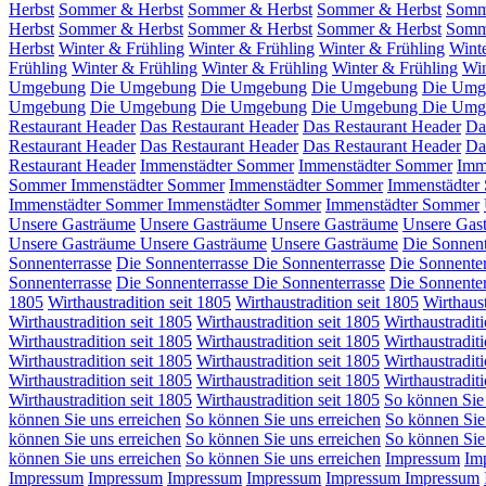
Herbst
Sommer & Herbst
Sommer & Herbst
Sommer & Herbst
Somm
Herbst
Sommer & Herbst
Sommer & Herbst
Sommer & Herbst
Somm
Herbst
Winter & Frühling
Winter & Frühling
Winter & Frühling
Wint
Frühling
Winter & Frühling
Winter & Frühling
Winter & Frühling
Win
Umgebung
Die Umgebung
Die Umgebung
Die Umgebung
Die Umg
Umgebung
Die Umgebung
Die Umgebung
Die Umgebung
Die Umg
Restaurant Header
Das Restaurant Header
Das Restaurant Header
Da
Restaurant Header
Das Restaurant Header
Das Restaurant Header
Da
Restaurant Header
Immenstädter Sommer
Immenstädter Sommer
Imm
Sommer
Immenstädter Sommer
Immenstädter Sommer
Immenstädter
Immenstädter Sommer
Immenstädter Sommer
Immenstädter Sommer
Unsere Gasträume
Unsere Gasträume
Unsere Gasträume
Unsere Gas
Unsere Gasträume
Unsere Gasträume
Unsere Gasträume
Die Sonnent
Sonnenterrasse
Die Sonnenterrasse
Die Sonnenterrasse
Die Sonnenter
Sonnenterrasse
Die Sonnenterrasse
Die Sonnenterrasse
Die Sonnenter
1805
Wirthaustradition seit 1805
Wirthaustradition seit 1805
Wirthaust
Wirthaustradition seit 1805
Wirthaustradition seit 1805
Wirthaustraditi
Wirthaustradition seit 1805
Wirthaustradition seit 1805
Wirthaustraditi
Wirthaustradition seit 1805
Wirthaustradition seit 1805
Wirthaustradit
Wirthaustradition seit 1805
Wirthaustradition seit 1805
Wirthaustraditi
Wirthaustradition seit 1805
Wirthaustradition seit 1805
So können Sie 
können Sie uns erreichen
So können Sie uns erreichen
So können Sie
können Sie uns erreichen
So können Sie uns erreichen
So können Sie
können Sie uns erreichen
So können Sie uns erreichen
Impressum
Im
Impressum
Impressum
Impressum
Impressum
Impressum
Impressum