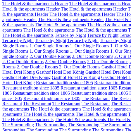
The Hotel & the apartments Header
The Hotel & the apartments Hea
Hotel & the apartments Header
The Hotel & the apartments Header
T
& the apartments Header
The Hotel & the apartments Header
The Hot
apartments Header
The Hotel & the apartments Header
The Hotel & t
& the apartments
The Hotel & the apartments
The Hotel & the apart
apartments
The Hotel & the apartments
The Hotel & the apartments
T
The Hotel & the apartments
Terrace by Night
Terrace by Night
Terra
Terrace by Night
Terrace by Night
Terrace by Night
Terrace by Night
Single Rooms
1. Our Single Rooms
1. Our Single Rooms
1. Our Sin
Single Rooms
1. Our Single Rooms
1. Our Single Rooms
1. Our Sin
Single Rooms
2. Our Double Rooms
2. Our Double Rooms
2. Our 
2. Our Double Rooms
2. Our Double Rooms
2. Our Double Rooms
Rooms
2. Our Double Rooms
2. Our Double Rooms
Gasthof Hotel 
Hotel Drei König
Gasthof Hotel Drei König
Gasthof Hotel Drei Kön
Gasthof Hotel Drei König
Gasthof Hotel Drei König
Gasthof Hotel 
Hotel Drei König
Restaurant tradition since 1805
Restaurant tradition
Restaurant tradition since 1805
Restaurant tradition since 1805
Restau
1805
Restaurant tradition since 1805
Restaurant tradition since 1805
since 1805
Restaurant tradition since 1805
The Restaurant
The Restau
Restaurant
The Restaurant
The Restaurant
The Restaurant
The Restau
the apartments
The Hotel & the apartments
The Hotel & the apartmen
apartments
The Hotel & the apartments
The Hotel & the apartments
T
The Hotel & the apartments
The Hotel & the apartments
The Hotel & 
The Surrounding
The Surrounding
The Surrounding
The Surroundi
Surrounding
The Surrounding
The Surrounding
The Surrounding
Th