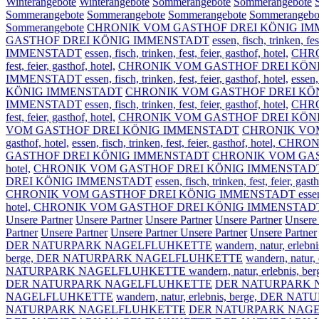
Winterangebote
Winterangebote
Sommerangebote
Sommerangebote
Sommerangebote
Sommerangebote
Sommerangebote
Sommerangebo
Sommerangebote
CHRONIK VOM GASTHOF DREI KÖNIG I
GASTHOF DREI KÖNIG IMMENSTADT
essen, fisch, trinken, fes
IMMENSTADT
essen, fisch, trinken, fest, feier, gasthof, hotel,
CHR
fest, feier, gasthof, hotel,
CHRONIK VOM GASTHOF DREI KÖN
IMMENSTADT essen, fisch, trinken, fest, feier, gasthof, hotel,
essen
KÖNIG IMMENSTADT
CHRONIK VOM GASTHOF DREI KÖ
IMMENSTADT
essen, fisch, trinken, fest, feier, gasthof, hotel,
CHR
fest, feier, gasthof, hotel,
CHRONIK VOM GASTHOF DREI KÖN
VOM GASTHOF DREI KÖNIG IMMENSTADT
CHRONIK VOM G
gasthof, hotel,
essen, fisch, trinken, fest, feier, gasthof, h
GASTHOF DREI KÖNIG IMMENSTADT
CHRONIK VOM GAS
hotel,
CHRONIK VOM GASTHOF DREI KÖNIG IMMENSTAD
DREI KÖNIG IMMENSTADT
essen, fisch, trinken, fest, feier, gasth
CHRONIK VOM GASTHOF DREI KÖNIG IMMENSTADT essen, fisch, tr
hotel, CHRONIK VOM GASTHOF DREI KÖNIG IMMENSTAD
Unsere Partner
Unsere Partner
Unsere Partner
Unsere Partner
Unsere
Partner
Unsere Partner
Unsere Partner
Unsere Partner
Unsere Partner
DER NATURPARK NAGELFLUHKETTE
wandern, natur, erlebni
berge,
DER NATURPARK NAGELFLUHKETTE
wandern, natur, 
NATURPARK NAGELFLUHKETTE wandern, natur, erlebnis, ber
DER NATURPARK NAGELFLUHKETTE
DER NATURPARK 
NAGELFLUHKETTE
wandern, natur, erlebnis, berge,
DER NATU
NATURPARK NAGELFLUHKETTE
DER NATURPARK NAGELFLU