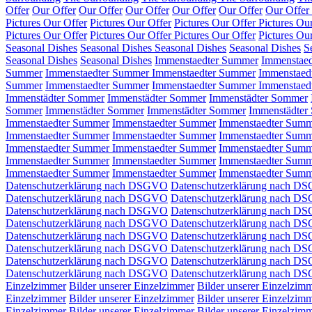
Offer
Our Offer
Our Offer
Our Offer
Our Offer
Our Offer
Our Offer
Pictures Our Offer
Pictures Our Offer
Pictures Our Offer
Pictures Ou
Pictures Our Offer
Pictures Our Offer
Pictures Our Offer
Pictures Ou
Seasonal Dishes
Seasonal Dishes
Seasonal Dishes
Seasonal Dishes
S
Seasonal Dishes
Seasonal Dishes
Immenstaedter Summer
Immenstae
Summer
Immenstaedter Summer
Immenstaedter Summer
Immenstaed
Summer
Immenstaedter Summer
Immenstaedter Summer
Immenstaed
Immenstädter Sommer
Immenstädter Sommer
Immenstädter Sommer
Sommer
Immenstädter Sommer
Immenstädter Sommer
Immenstädter
Immenstaedter Summer
Immenstaedter Summer
Immenstaedter Sum
Immenstaedter Summer
Immenstaedter Summer
Immenstaedter Sum
Immenstaedter Summer
Immenstaedter Summer
Immenstaedter Sum
Immenstaedter Summer
Immenstaedter Summer
Immenstaedter Sum
Immenstaedter Summer
Immenstaedter Summer
Immenstaedter Sum
Datenschutzerklärung nach DSGVO
Datenschutzerklärung nach D
Datenschutzerklärung nach DSGVO
Datenschutzerklärung nach 
Datenschutzerklärung nach DSGVO
Datenschutzerklärung nach D
Datenschutzerklärung nach DSGVO
Datenschutzerklärung nach D
Datenschutzerklärung nach DSGVO
Datenschutzerklärung nach D
Datenschutzerklärung nach DSGVO
Datenschutzerklärung nach D
Datenschutzerklärung nach DSGVO
Datenschutzerklärung nach D
Datenschutzerklärung nach DSGVO
Datenschutzerklärung nach D
Einzelzimmer
Bilder unserer Einzelzimmer
Bilder unserer Einzelzim
Einzelzimmer
Bilder unserer Einzelzimmer
Bilder unserer Einzelzim
Einzelzimmer
Bilder unserer Einzelzimmer
Bilder unserer Einzelzim