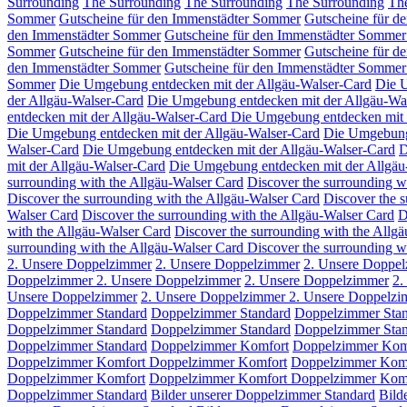
Surrounding
The Surrounding
The Surrounding
The Surrounding
Th
Sommer
Gutscheine für den Immenstädter Sommer
Gutscheine für d
den Immenstädter Sommer
Gutscheine für den Immenstädter Somme
Sommer
Gutscheine für den Immenstädter Sommer
Gutscheine für d
den Immenstädter Sommer
Gutscheine für den Immenstädter Somme
Sommer
Die Umgebung entdecken mit der Allgäu-Walser-Card
Die 
der Allgäu-Walser-Card
Die Umgebung entdecken mit der Allgäu-Wa
entdecken mit der Allgäu-Walser-Card
Die Umgebung entdecken mit 
Die Umgebung entdecken mit der Allgäu-Walser-Card
Die Umgebung 
Walser-Card
Die Umgebung entdecken mit der Allgäu-Walser-Card
D
mit der Allgäu-Walser-Card
Die Umgebung entdecken mit der Allgäu
surrounding with the Allgäu-Walser Card
Discover the surrounding w
Discover the surrounding with the Allgäu-Walser Card
Discover the 
Walser Card
Discover the surrounding with the Allgäu-Walser Card
D
with the Allgäu-Walser Card
Discover the surrounding with the Allg
surrounding with the Allgäu-Walser Card
Discover the surrounding w
2. Unsere Doppelzimmer
2. Unsere Doppelzimmer
2. Unsere Doppe
Doppelzimmer
2. Unsere Doppelzimmer
2. Unsere Doppelzimmer
2.
Unsere Doppelzimmer
2. Unsere Doppelzimmer
2. Unsere Doppelz
Doppelzimmer Standard
Doppelzimmer Standard
Doppelzimmer Sta
Doppelzimmer Standard
Doppelzimmer Standard
Doppelzimmer Sta
Doppelzimmer Standard
Doppelzimmer Komfort
Doppelzimmer Kom
Doppelzimmer Komfort
Doppelzimmer Komfort
Doppelzimmer Kom
Doppelzimmer Komfort
Doppelzimmer Komfort
Doppelzimmer Kom
Doppelzimmer Standard
Bilder unserer Doppelzimmer Standard
Bild