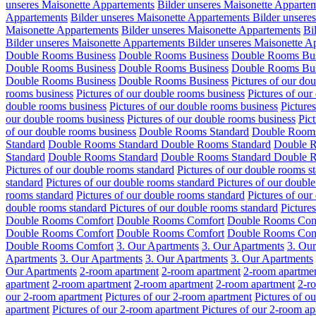
unseres Maisonette Appartements
Bilder unseres Maisonette Apparte
Appartements
Bilder unseres Maisonette Appartements
Bilder unsere
Maisonette Appartements
Bilder unseres Maisonette Appartements
Bi
Bilder unseres Maisonette Appartements
Bilder unseres Maisonette A
Double Rooms Business
Double Rooms Business
Double Rooms Bus
Double Rooms Business
Double Rooms Business
Double Rooms Bus
Double Rooms Business
Double Rooms Business
Pictures of our do
rooms business
Pictures of our double rooms business
Pictures of our
double rooms business
Pictures of our double rooms business
Picture
our double rooms business
Pictures of our double rooms business
Pic
of our double rooms business
Double Rooms Standard
Double Rooms
Standard
Double Rooms Standard
Double Rooms Standard
Double R
Standard
Double Rooms Standard
Double Rooms Standard
Double R
Pictures of our double rooms standard
Pictures of our double rooms s
standard
Pictures of our double rooms standard
Pictures of our doubl
rooms standard
Pictures of our double rooms standard
Pictures of our
double rooms standard
Pictures of our double rooms standard
Picture
Double Rooms Comfort
Double Rooms Comfort
Double Rooms Com
Double Rooms Comfort
Double Rooms Comfort
Double Rooms Com
Double Rooms Comfort
3. Our Apartments
3. Our Apartments
3. Ou
Apartments
3. Our Apartments
3. Our Apartments
3. Our Apartments
Our Apartments
2-room apartment
2-room apartment
2-room apartme
apartment
2-room apartment
2-room apartment
2-room apartment
2-r
our 2-room apartment
Pictures of our 2-room apartment
Pictures of o
apartment
Pictures of our 2-room apartment
Pictures of our 2-room a