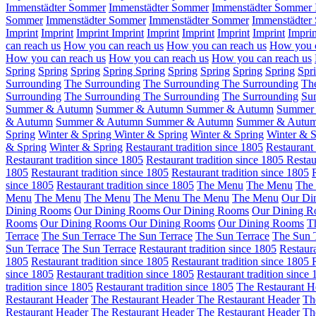
Immenstädter Sommer
Immenstädter Sommer
Immenstädter Sommer
Sommer
Immenstädter Sommer
Immenstädter Sommer
Immenstädte
Imprint
Imprint
Imprint
Imprint
Imprint
Imprint
Imprint
Imprint
Imprin
can reach us
How you can reach us
How you can reach us
How you c
How you can reach us
How you can reach us
How you can reach us
Spring
Spring
Spring
Spring
Spring
Spring
Spring
Spring
Spring
Spr
Surrounding
The Surrounding
The Surrounding
The Surrounding
Th
Surrounding
The Surrounding
The Surrounding
The Surrounding
Su
Summer & Autumn
Summer & Autumn
Summer & Autumn
Summer
& Autumn
Summer & Autumn
Summer & Autumn
Summer & Autu
Spring
Winter & Spring
Winter & Spring
Winter & Spring
Winter & S
& Spring
Winter & Spring
Restaurant tradition since 1805
Restaurant 
Restaurant tradition since 1805
Restaurant tradition since 1805
Restau
1805
Restaurant tradition since 1805
Restaurant tradition since 1805
since 1805
Restaurant tradition since 1805
The Menu
The Menu
The
Menu
The Menu
The Menu
The Menu
The Menu
The Menu
Our Di
Dining Rooms
Our Dining Rooms
Our Dining Rooms
Our Dining 
Rooms
Our Dining Rooms
Our Dining Rooms
Our Dining Rooms
T
Terrace
The Sun Terrace
The Sun Terrace
The Sun Terrace
The Sun 
Sun Terrace
The Sun Terrace
Restaurant tradition since 1805
Restaura
1805
Restaurant tradition since 1805
Restaurant tradition since 1805
since 1805
Restaurant tradition since 1805
Restaurant tradition since
tradition since 1805
Restaurant tradition since 1805
The Restaurant H
Restaurant Header
The Restaurant Header
The Restaurant Header
Th
Restaurant Header
The Restaurant Header
The Restaurant Header
Th