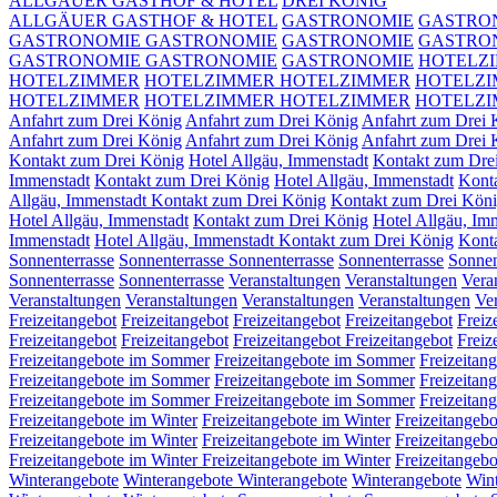
ALLGÄUER GASTHOF & HOTEL
DREI KÖNIG
ALLGÄUER GASTHOF & HOTEL
GASTRONOMIE
GASTRO
GASTRONOMIE
GASTRONOMIE
GASTRONOMIE
GASTRO
GASTRONOMIE
GASTRONOMIE
GASTRONOMIE
HOTELZ
HOTELZIMMER
HOTELZIMMER
HOTELZIMMER
HOTELZ
HOTELZIMMER
HOTELZIMMER
HOTELZIMMER
HOTELZ
Anfahrt zum Drei König
Anfahrt zum Drei König
Anfahrt zum Drei
Anfahrt zum Drei König
Anfahrt zum Drei König
Anfahrt zum Drei 
Kontakt zum Drei König
Hotel Allgäu, Immenstadt
Kontakt zum Dre
Immenstadt
Kontakt zum Drei König
Hotel Allgäu, Immenstadt
Kont
Allgäu, Immenstadt Kontakt zum Drei König
Kontakt zum Drei Kön
Hotel Allgäu, Immenstadt
Kontakt zum Drei König
Hotel Allgäu, Im
Immenstadt
Hotel Allgäu, Immenstadt Kontakt zum Drei König
Kont
Sonnenterrasse
Sonnenterrasse
Sonnenterrasse
Sonnenterrasse
Sonnen
Sonnenterrasse
Sonnenterrasse
Veranstaltungen
Veranstaltungen
Vera
Veranstaltungen
Veranstaltungen
Veranstaltungen
Veranstaltungen
Ve
Freizeitangebot
Freizeitangebot
Freizeitangebot
Freizeitangebot
Freiz
Freizeitangebot
Freizeitangebot
Freizeitangebot
Freizeitangebot
Freiz
Freizeitangebote im Sommer
Freizeitangebote im Sommer
Freizeitan
Freizeitangebote im Sommer
Freizeitangebote im Sommer
Freizeitan
Freizeitangebote im Sommer
Freizeitangebote im Sommer
Freizeitan
Freizeitangebote im Winter
Freizeitangebote im Winter
Freizeitangebo
Freizeitangebote im Winter
Freizeitangebote im Winter
Freizeitangebo
Freizeitangebote im Winter
Freizeitangebote im Winter
Freizeitangebo
Winterangebote
Winterangebote
Winterangebote
Winterangebote
Win