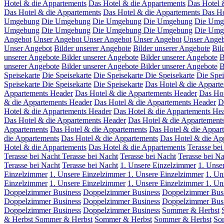
Hotel & die Appartements
Das Hotel & die Appartements
Das Hotel 
Das Hotel & die Appartements
Das Hotel & die Appartements
Das Ho
Umgebung
Die Umgebung
Die Umgebung
Die Umgebung
Die Um
Umgebung
Die Umgebung
Die Umgebung
Die Umgebung
Die Umg
Angebot
Unser Angebot
Unser Angebot
Unser Angebot
Unser Ange
Unser Angebot
Bilder unserer Angebote
Bilder unserer Angebote
Bil
unserer Angebote
Bilder unserer Angebote
Bilder unserer Angebote
B
unserer Angebote
Bilder unserer Angebote
Bilder unserer Angebote
B
Speisekarte
Die Speisekarte
Die Speisekarte
Die Speisekarte
Die Spei
Speisekarte
Die Speisekarte
Die Speisekarte
Das Hotel & die Appart
Appartements Header
Das Hotel & die Appartements Header
Das Hot
& die Appartements Header
Das Hotel & die Appartements Header
D
Hotel & die Appartements Header
Das Hotel & die Appartements He
Das Hotel & die Appartements Header
Das Hotel & die Appartement
Appartements
Das Hotel & die Appartements
Das Hotel & die Appar
die Appartements
Das Hotel & die Appartements
Das Hotel & die Ap
Hotel & die Appartements
Das Hotel & die Appartements
Terasse bei
Terasse bei Nacht
Terasse bei Nacht
Terasse bei Nacht
Terasse bei N
Terasse bei Nacht
Terasse bei Nacht
1. Unsere Einzelzimmer
1. Unse
Einzelzimmer
1. Unsere Einzelzimmer
1. Unsere Einzelzimmer
1. Un
Einzelzimmer
1. Unsere Einzelzimmer
1. Unsere Einzelzimmer
1. Un
Doppelzimmer Business
Doppelzimmer Business
Doppelzimmer Bus
Doppelzimmer Business
Doppelzimmer Business
Doppelzimmer Bus
Doppelzimmer Business
Doppelzimmer Business
Sommer & Herbst
& Herbst
Sommer & Herbst
Sommer & Herbst
Sommer & Herbst
So