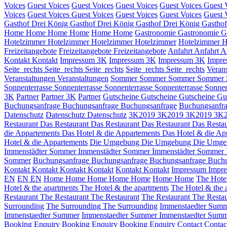
Voices
Guest Voices
Guest Voices
Guest Voices
Guest Voices
Guest 
Voices
Guest Voices
Guest Voices
Guest Voices
Guest Voices
Guest 
Gasthof Drei König
Gasthof Drei König
Gasthof Drei König
Gastho
Home
Home
Home
Home
Home
Home
Gastronomie
Gastronomie
G
Hotelzimmer
Hotelzimmer
Hotelzimmer
Hotelzimmer
Hotelzimmer
H
Freizeitangebote
Freizeitangebote
Freizeitangebote
Anfahrt
Anfahrt
A
Kontakt
Kontakt
Impressum 3K
Impressum 3K
Impressum 3K
Impre
Seite_rechts
Seite_rechts
Seite_rechts
Seite_rechts
Seite_rechts
Veran
Veranstaltungen
Veranstaltungen
Sommer
Sommer
Sommer
Sommer
Sonnenterrasse
Sonnenterrasse
Sonnenterrasse
Sonnenterrasse
Sonnen
3K
Partner
Partner 3K
Partner
Gutscheine
Gutscheine
Gutscheine
Gu
Buchungsanfrage
Buchungsanfrage
Buchungsanfrage
Buchungsanfr
Datenschutz
Datenschutz
Datenschutz
3K2019
3K2019
3K2019
3K
Restaurant
Das Restaurant
Das Restaurant
Das Restaurant
Das Restau
die Appartements
Das Hotel & die Appartements
Das Hotel & die Ap
Hotel & die Appartements
Die Umgebung
Die Umgebung
Die Umg
Immenstädter Sommer
Immenstädter Sommer
Immenstädter Sommer
Sommer
Buchungsanfrage
Buchungsanfrage
Buchungsanfrage
Buch
Kontakt
Kontakt
Kontakt
Kontakt
Kontakt
Kontakt
Impressum
Impr
EN
EN
EN
Home
Home
Home
Home
Home
Home
Home
The Hote
Hotel & the apartments
The Hotel & the apartments
The Hotel & the 
Restaurant
The Restaurant
The Restaurant
The Restaurant
The Restau
Surrounding
The Surrounding
The Surrounding
Immenstaedter Sum
Immenstaedter Summer
Immenstaedter Summer
Immenstaedter Sum
Booking Enquiry
Booking Enquiry
Booking Enquiry
Contact
Conta