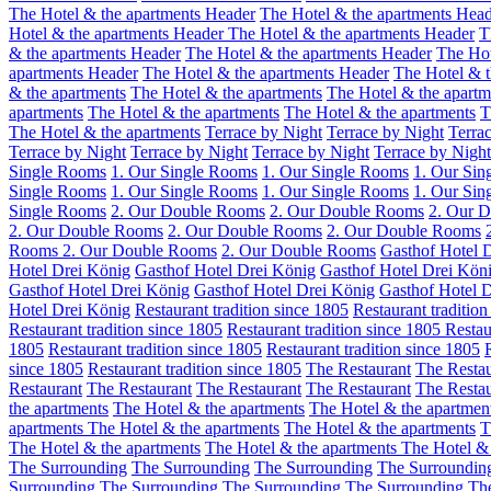
The Hotel & the apartments Header
The Hotel & the apartments Hea
Hotel & the apartments Header
The Hotel & the apartments Header
T
& the apartments Header
The Hotel & the apartments Header
The Hot
apartments Header
The Hotel & the apartments Header
The Hotel & t
& the apartments
The Hotel & the apartments
The Hotel & the apart
apartments
The Hotel & the apartments
The Hotel & the apartments
T
The Hotel & the apartments
Terrace by Night
Terrace by Night
Terra
Terrace by Night
Terrace by Night
Terrace by Night
Terrace by Night
Single Rooms
1. Our Single Rooms
1. Our Single Rooms
1. Our Sin
Single Rooms
1. Our Single Rooms
1. Our Single Rooms
1. Our Sin
Single Rooms
2. Our Double Rooms
2. Our Double Rooms
2. Our 
2. Our Double Rooms
2. Our Double Rooms
2. Our Double Rooms
Rooms
2. Our Double Rooms
2. Our Double Rooms
Gasthof Hotel 
Hotel Drei König
Gasthof Hotel Drei König
Gasthof Hotel Drei Kön
Gasthof Hotel Drei König
Gasthof Hotel Drei König
Gasthof Hotel 
Hotel Drei König
Restaurant tradition since 1805
Restaurant tradition
Restaurant tradition since 1805
Restaurant tradition since 1805
Restau
1805
Restaurant tradition since 1805
Restaurant tradition since 1805
since 1805
Restaurant tradition since 1805
The Restaurant
The Restau
Restaurant
The Restaurant
The Restaurant
The Restaurant
The Restau
the apartments
The Hotel & the apartments
The Hotel & the apartmen
apartments
The Hotel & the apartments
The Hotel & the apartments
T
The Hotel & the apartments
The Hotel & the apartments
The Hotel & 
The Surrounding
The Surrounding
The Surrounding
The Surroundi
Surrounding
The Surrounding
The Surrounding
The Surrounding
Th