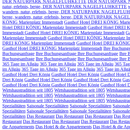
DER NATURPARK NAGELFLUHKETTE
DER NATURPARK 
natur, erlebnis, berge,
DER NATURPARK NAGELFLUHKETTE
w
wandern, natur, erlebnis, berge,
DER NATURPARK NAGELFLU
berge,
wandern, natur, erlebnis, berge, DER NATURPARK NA
KÖNIG Marienplatz Immenstadt
Gasthof Hotel DREI KÖNIG Marien
Hotel DREI KÖNIG Marienplatz Immenstadt
Gasthof Hotel DREI 
Immenstadt
Gasthof Hotel DREI KÖNIG Marienplatz Immenstadt
Ga
Marienplatz Immenstadt
Gasthof Hotel DREI KÖNIG Marienplatz I
DREI KÖNIG Marienplatz Immenstadt
Gasthof Hotel DREI KÖNIG
Gasthof Hotel DREI KÖNIG Marienplatz Immenstadt
Ihre Buchungs
Buchungsanfrage
Ihre Buchungsanfrage
Ihre Buchungsanfrage
Ihre 
Buchungsanfrage
Ihre Buchungsanfrage
Ihre Buchungsanfrage
Ihre 
365 Tage im Allgäu
365 Tage im Allgäu
365 Tage im Allgäu
365 Tag
im Allgäu
365 Tage im Allgäu
365 Tage im Allgäu
365 Tage im Allg
Gasthof Hotel Drei König
Gasthof Hotel Drei König
Gasthof Hotel 
Drei König
Gasthof Hotel Drei König
Gasthof Hotel Drei König
Gas
Gasthof Hotel Drei König
Gasthof Hotel Drei König
Gasthof Hotel 
Wirtshaustradition seit 1805
Wirtshaustradition seit 1805
Wirtshaustrad
Wirtshaustradition seit 1805
Wirtshaustradition seit 1805
Wirtshaustrad
Wirtshaustradition seit 1805
Wirtshaustradition seit 1805
Wirtshaustrad
Spezialitäten
Saisonale Spezialitäten
Saisonale Spezialitäten
Saisonale
Spezialitäten
Saisonale Spezialitäten
Saisonale Spezialitäten
Saisonale
Spezialitäten
Das Restaurant
Das Restaurant
Das Restaurant
Das Rest
Restaurant
Das Restaurant
Das Restaurant
Das Restaurant
Das Resta
die Appartements
Das Hotel & die Appartements
Das Hotel & die Ap