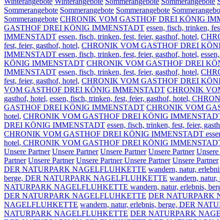
Winterangebote
Winterangebote
Sommerangebote
Sommerangebote
Sommerangebote
Sommerangebote
Sommerangebote
Sommerangebo
Sommerangebote
CHRONIK VOM GASTHOF DREI KÖNIG I
GASTHOF DREI KÖNIG IMMENSTADT
essen, fisch, trinken, fes
IMMENSTADT
essen, fisch, trinken, fest, feier, gasthof, hotel,
CHR
fest, feier, gasthof, hotel,
CHRONIK VOM GASTHOF DREI KÖN
IMMENSTADT essen, fisch, trinken, fest, feier, gasthof, hotel,
essen
KÖNIG IMMENSTADT
CHRONIK VOM GASTHOF DREI KÖ
IMMENSTADT
essen, fisch, trinken, fest, feier, gasthof, hotel,
CHR
fest, feier, gasthof, hotel,
CHRONIK VOM GASTHOF DREI KÖN
VOM GASTHOF DREI KÖNIG IMMENSTADT
CHRONIK VOM G
gasthof, hotel,
essen, fisch, trinken, fest, feier, gasthof, h
GASTHOF DREI KÖNIG IMMENSTADT
CHRONIK VOM GAS
hotel,
CHRONIK VOM GASTHOF DREI KÖNIG IMMENSTAD
DREI KÖNIG IMMENSTADT
essen, fisch, trinken, fest, feier, gasth
CHRONIK VOM GASTHOF DREI KÖNIG IMMENSTADT essen, fisch, tr
hotel, CHRONIK VOM GASTHOF DREI KÖNIG IMMENSTAD
Unsere Partner
Unsere Partner
Unsere Partner
Unsere Partner
Unsere
Partner
Unsere Partner
Unsere Partner
Unsere Partner
Unsere Partner
DER NATURPARK NAGELFLUHKETTE
wandern, natur, erlebni
berge,
DER NATURPARK NAGELFLUHKETTE
wandern, natur, 
NATURPARK NAGELFLUHKETTE wandern, natur, erlebnis, ber
DER NATURPARK NAGELFLUHKETTE
DER NATURPARK 
NAGELFLUHKETTE
wandern, natur, erlebnis, berge,
DER NATU
NATURPARK NAGELFLUHKETTE
DER NATURPARK NAGELFLU