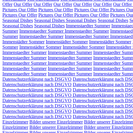
Offer
Our Offer
Our Offer
Our Offer
Our Offer
Our Offer
Our Offer
Pictures Our Offer
Pictures Our Offer
Pictures Our Offer
Pictures Ou
Pictures Our Offer
Pictures Our Offer
Pictures Our Offer
Pictures Ou
Seasonal Dishes
Seasonal Dishes
Seasonal Dishes
Seasonal Dishes
S
Seasonal Dishes
Seasonal Dishes
Immenstaedter Summer
Immenstae
Summer
Immenstaedter Summer
Immenstaedter Summer
Immenstaed
Summer
Immenstaedter Summer
Immenstaedter Summer
Immenstaed
Immenstädter Sommer
Immenstädter Sommer
Immenstädter Sommer
Sommer
Immenstädter Sommer
Immenstädter Sommer
Immenstädter
Immenstaedter Summer
Immenstaedter Summer
Immenstaedter Sum
Immenstaedter Summer
Immenstaedter Summer
Immenstaedter Sum
Immenstaedter Summer
Immenstaedter Summer
Immenstaedter Sum
Immenstaedter Summer
Immenstaedter Summer
Immenstaedter Sum
Immenstaedter Summer
Immenstaedter Summer
Immenstaedter Sum
Datenschutzerklärung nach DSGVO
Datenschutzerklärung nach D
Datenschutzerklärung nach DSGVO
Datenschutzerklärung nach 
Datenschutzerklärung nach DSGVO
Datenschutzerklärung nach D
Datenschutzerklärung nach DSGVO
Datenschutzerklärung nach D
Datenschutzerklärung nach DSGVO
Datenschutzerklärung nach D
Datenschutzerklärung nach DSGVO
Datenschutzerklärung nach D
Datenschutzerklärung nach DSGVO
Datenschutzerklärung nach D
Datenschutzerklärung nach DSGVO
Datenschutzerklärung nach D
Einzelzimmer
Bilder unserer Einzelzimmer
Bilder unserer Einzelzim
Einzelzimmer
Bilder unserer Einzelzimmer
Bilder unserer Einzelzim
Einzelzimmer
Bilder unserer Einzelzimmer
Bilder unserer Einzelzim