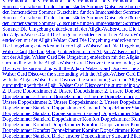
Surrounding
The Surrounding
The Surrounding
The Surrounding
Th
Sommer
Gutscheine für den Immenstädter Sommer
Gutscheine für d
den Immenstädter Sommer
Gutscheine für den Immenstädter Somme
Sommer
Gutscheine für den Immenstädter Sommer
Gutscheine für d
den Immenstädter Sommer
Gutscheine für den Immenstädter Somme
Sommer
Die Umgebung entdecken mit der Allgäu-Walser-Card
Die 
der Allgäu-Walser-Card
Die Umgebung entdecken mit der Allgäu-Wa
entdecken mit der Allgäu-Walser-Card
Die Umgebung entdecken mit 
Die Umgebung entdecken mit der Allgäu-Walser-Card
Die Umgebung 
Walser-Card
Die Umgebung entdecken mit der Allgäu-Walser-Card
D
mit der Allgäu-Walser-Card
Die Umgebung entdecken mit der Allgäu
surrounding with the Allgäu-Walser Card
Discover the surrounding w
Discover the surrounding with the Allgäu-Walser Card
Discover the 
Walser Card
Discover the surrounding with the Allgäu-Walser Card
D
with the Allgäu-Walser Card
Discover the surrounding with the Allg
surrounding with the Allgäu-Walser Card
Discover the surrounding w
2. Unsere Doppelzimmer
2. Unsere Doppelzimmer
2. Unsere Doppe
Doppelzimmer
2. Unsere Doppelzimmer
2. Unsere Doppelzimmer
2.
Unsere Doppelzimmer
2. Unsere Doppelzimmer
2. Unsere Doppelz
Doppelzimmer Standard
Doppelzimmer Standard
Doppelzimmer Sta
Doppelzimmer Standard
Doppelzimmer Standard
Doppelzimmer Sta
Doppelzimmer Standard
Doppelzimmer Komfort
Doppelzimmer Kom
Doppelzimmer Komfort
Doppelzimmer Komfort
Doppelzimmer Kom
Doppelzimmer Komfort
Doppelzimmer Komfort
Doppelzimmer Kom
Doppelzimmer Standard
Bilder unserer Doppelzimmer Standard
Bild