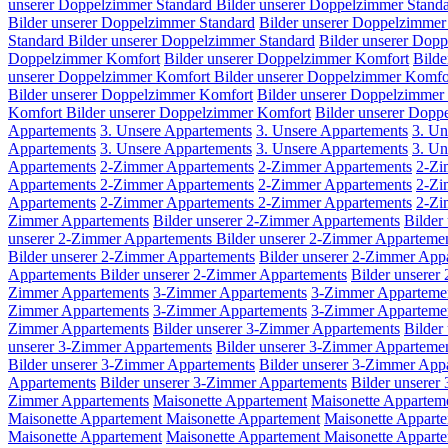
unserer Doppelzimmer Standard
Bilder unserer Doppelzimmer Stand
Bilder unserer Doppelzimmer Standard
Bilder unserer Doppelzimmer
Standard
Bilder unserer Doppelzimmer Standard
Bilder unserer Dop
Doppelzimmer Komfort
Bilder unserer Doppelzimmer Komfort
Bilde
unserer Doppelzimmer Komfort
Bilder unserer Doppelzimmer Komfo
Bilder unserer Doppelzimmer Komfort
Bilder unserer Doppelzimmer
Komfort
Bilder unserer Doppelzimmer Komfort
Bilder unserer Dopp
Appartements
3. Unsere Appartements
3. Unsere Appartements
3. Un
Appartements
3. Unsere Appartements
3. Unsere Appartements
3. Un
Appartements
2-Zimmer Appartements
2-Zimmer Appartements
2-Zi
Appartements
2-Zimmer Appartements
2-Zimmer Appartements
2-Zi
Appartements
2-Zimmer Appartements
2-Zimmer Appartements
2-Zi
Zimmer Appartements
Bilder unserer 2-Zimmer Appartements
Bilder
unserer 2-Zimmer Appartements
Bilder unserer 2-Zimmer Apparteme
Bilder unserer 2-Zimmer Appartements
Bilder unserer 2-Zimmer App
Appartements
Bilder unserer 2-Zimmer Appartements
Bilder unserer
Zimmer Appartements
3-Zimmer Appartements
3-Zimmer Apparteme
Zimmer Appartements
3-Zimmer Appartements
3-Zimmer Apparteme
Zimmer Appartements
Bilder unserer 3-Zimmer Appartements
Bilder
unserer 3-Zimmer Appartements
Bilder unserer 3-Zimmer Apparteme
Bilder unserer 3-Zimmer Appartements
Bilder unserer 3-Zimmer App
Appartements
Bilder unserer 3-Zimmer Appartements
Bilder unsere
Zimmer Appartements
Maisonette Appartement
Maisonette Appartem
Maisonette Appartement
Maisonette Appartement
Maisonette Appart
Maisonette Appartement
Maisonette Appartement
Maisonette Appart