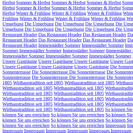
Herbst
Sommer & Herbst
Sommer & Herbst
Sommer & Herbst
Somm
Herbst
Sommer & Herbst
Sommer & Herbst
Sommer & Herbst
Somm
Herbst
Winter & Frühling
Winter & Frühling
Winter & Frühling
Wint
Frühling
Winter & Frühling
Winter & Frühling
Winter & Frühling
Win
Umgebung
Die Umgebung
Die Umgebung
Die Umgebung
Die Umg
Umgebung
Die Umgebung
Die Umgebung
Die Umgebung
Die Umg
Restaurant Header
Das Restaurant Header
Das Restaurant Header
Da
Restaurant Header
Das Restaurant Header
Das Restaurant Header
Da
Restaurant Header
Immenstädter Sommer
Immenstädter Sommer
Imm
Sommer
Immenstädter Sommer
Immenstädter Sommer
Immenstädter
Immenstädter Sommer
Immenstädter Sommer
Immenstädter Sommer
Unsere Gasträume
Unsere Gasträume
Unsere Gasträume
Unsere Gas
Unsere Gasträume
Unsere Gasträume
Unsere Gasträume
Die Sonnent
Sonnenterrasse
Die Sonnenterrasse
Die Sonnenterrasse
Die Sonnenter
Sonnenterrasse
Die Sonnenterrasse
Die Sonnenterrasse
Die Sonnenter
1805
Wirthaustradition seit 1805
Wirthaustradition seit 1805
Wirthaust
Wirthaustradition seit 1805
Wirthaustradition seit 1805
Wirthaustraditi
Wirthaustradition seit 1805
Wirthaustradition seit 1805
Wirthaustraditi
Wirthaustradition seit 1805
Wirthaustradition seit 1805
Wirthaustradit
Wirthaustradition seit 1805
Wirthaustradition seit 1805
Wirthaustraditi
Wirthaustradition seit 1805
Wirthaustradition seit 1805
So können Sie 
können Sie uns erreichen
So können Sie uns erreichen
So können Sie
können Sie uns erreichen
So können Sie uns erreichen
So können Sie
können Sie uns erreichen
So können Sie uns erreichen
Impressum
Im
Impressum
Impressum
Impressum
Impressum
Impressum
Impressum