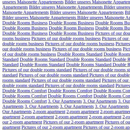
unseres Maisonette Appartements
Bilder unseres Maisonette Apparte
Appartements
Bilder unseres Maisonette Appartements
Bilder unsere
Maisonette Appartements
Bilder unseres Maisonette Appartements
Bi
Bilder unseres Maisonette Appartements
Bilder unseres Maisonette A
Double Rooms Business
Double Rooms Business
Double Rooms Bus
Double Rooms Business
Double Rooms Business
Double Rooms Bus
Double Rooms Business
Double Rooms Business
Pictures of our do
rooms business
Pictures of our double rooms business
Pictures of our
double rooms business
Pictures of our double rooms business
Picture
our double rooms business
Pictures of our double rooms business
Pic
of our double rooms business
Double Rooms Standard
Double Rooms
Standard
Double Rooms Standard
Double Rooms Standard
Double R
Standard
Double Rooms Standard
Double Rooms Standard
Double R
Pictures of our double rooms standard
Pictures of our double rooms s
standard
Pictures of our double rooms standard
Pictures of our doubl
rooms standard
Pictures of our double rooms standard
Pictures of our
double rooms standard
Pictures of our double rooms standard
Picture
Double Rooms Comfort
Double Rooms Comfort
Double Rooms Com
Double Rooms Comfort
Double Rooms Comfort
Double Rooms Com
Double Rooms Comfort
3. Our Apartments
3. Our Apartments
3. Ou
Apartments
3. Our Apartments
3. Our Apartments
3. Our Apartments
Our Apartments
2-room apartment
2-room apartment
2-room apartme
apartment
2-room apartment
2-room apartment
2-room apartment
2-r
our 2-room apartment
Pictures of our 2-room apartment
Pictures of o
apartment
Pictures of our 2-room apartment
Pictures of our 2-room a