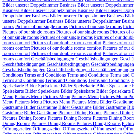
Bilder unserer Doppelzimmer Business
Bilder unserer Doppelzimmer
Business
Bilder unserer Doppelzimmer Business
Bilder unserer Dop
Doppelzimmer Business
Bilder unserer Doppelzimmer Business
Bild
unserer Doppelzimmer Business
Bilder unserer Doppelzimmer Busin
rooms
Pictures of our single rooms
Pictures of our single rooms
Pictu
Pictures of our single rooms
Pictures of our single rooms
Pictures of 
of our single rooms
Pictures of our single rooms
Pictures of our doub
rooms comfort
Pictures of our double rooms comfort
Pictures of our 
rooms comfort
Pictures of our double rooms comfort
Pictures of our 
rooms comfort
Pictures of our double rooms comfort
Pictures of our
rooms comfort
Geschäftsbedingungen
Geschäftsbedingungen
Geschä
Geschäftsbedingungen
Geschäftsbedingungen
Geschäftsbedingungen
Geschäftsbedingungen
Geschäftsbedingungen
Geschäftsbedingungen
Conditions
Terms and Conditions
Terms and Conditions
Terms and C
Terms and Conditions
Terms and Conditions
Terms and Conditions
T
Speisekarte
Bilder Speisekarte
Bilder Speisekarte
Bilder Speisekarte
B
Speisekarte
Bilder Speisekarte
Bilder Speisekarte
Bilder Speisekarte
B
Menu
Pictures Menu
Pictures Menu
Pictures Menu
Pictures Menu
Pi
Menu
Pictures Menu
Pictures Menu
Pictures Menu
Bilder Gasträume
Gasträume
Bilder Gasträume
Bilder Gasträume
Bilder Gasträume
Bil
Gasträume
Bilder Gasträume
Pictures Dining Rooms
Pictures Dinin
Pictures Dining Rooms
Pictures Dining Rooms
Pictures Dining Roo
Dining Rooms
Pictures Dining Rooms
Pictures Dining Rooms
Pictu
Öffnungszeiten
Öffnungszeiten
Öffnungszeiten
Öffnungszeiten
Öffnu