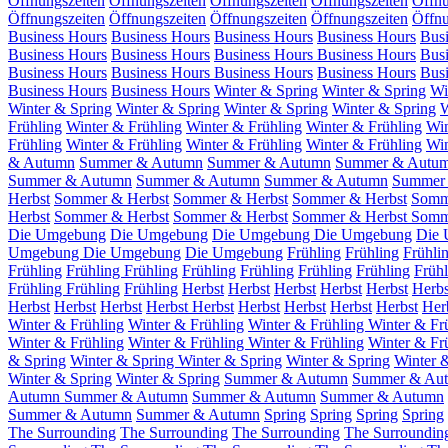
Öffnungszeiten
Öffnungszeiten
Öffnungszeiten
Öffnungszeiten
Öffnu
Öffnungszeiten
Öffnungszeiten
Öffnungszeiten
Öffnungszeiten
Öffnu
Business Hours
Business Hours
Business Hours
Business Hours
Bus
Business Hours
Business Hours
Business Hours
Business Hours
Bus
Business Hours
Business Hours
Business Hours
Business Hours
Bus
Business Hours
Business Hours
Winter & Spring
Winter & Spring
Wi
Winter & Spring
Winter & Spring
Winter & Spring
Winter & Spring
W
Frühling
Winter & Frühling
Winter & Frühling
Winter & Frühling
Win
Frühling
Winter & Frühling
Winter & Frühling
Winter & Frühling
Win
& Autumn
Summer & Autumn
Summer & Autumn
Summer & Autu
Summer & Autumn
Summer & Autumn
Summer & Autumn
Summer
Herbst
Sommer & Herbst
Sommer & Herbst
Sommer & Herbst
Somm
Herbst
Sommer & Herbst
Sommer & Herbst
Sommer & Herbst
Somm
Die Umgebung
Die Umgebung
Die Umgebung
Die Umgebung
Die
Umgebung
Die Umgebung
Die Umgebung
Frühling
Frühling
Frühli
Frühling
Frühling
Frühling
Frühling
Frühling
Frühling
Frühling
Frühl
Frühling
Frühling
Frühling
Herbst
Herbst
Herbst
Herbst
Herbst
Herb
Herbst
Herbst
Herbst
Herbst
Herbst
Herbst
Herbst
Herbst
Herbst
Her
Winter & Frühling
Winter & Frühling
Winter & Frühling
Winter & Fr
Winter & Frühling
Winter & Frühling
Winter & Frühling
Winter & Fr
& Spring
Winter & Spring
Winter & Spring
Winter & Spring
Winter 
Winter & Spring
Winter & Spring
Summer & Autumn
Summer & Au
Autumn
Summer & Autumn
Summer & Autumn
Summer & Autumn
Summer & Autumn
Summer & Autumn
Spring
Spring
Spring
Spring
The Surrounding
The Surrounding
The Surrounding
The Surroundin