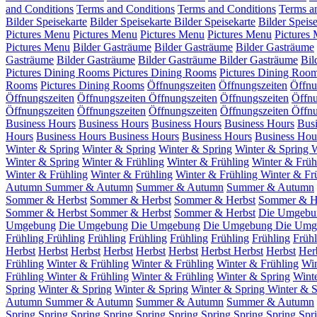
and Conditions
Terms and Conditions
Terms and Conditions
Terms a
Bilder Speisekarte
Bilder Speisekarte
Bilder Speisekarte
Bilder Speis
Pictures Menu
Pictures Menu
Pictures Menu
Pictures Menu
Pictures
Pictures Menu
Bilder Gasträume
Bilder Gasträume
Bilder Gasträume
Gasträume
Bilder Gasträume
Bilder Gasträume
Bilder Gasträume
Bil
Pictures Dining Rooms
Pictures Dining Rooms
Pictures Dining Roo
Rooms
Pictures Dining Rooms
Öffnungszeiten
Öffnungszeiten
Öffnu
Öffnungszeiten
Öffnungszeiten
Öffnungszeiten
Öffnungszeiten
Öffnu
Öffnungszeiten
Öffnungszeiten
Öffnungszeiten
Öffnungszeiten
Öffnu
Business Hours
Business Hours
Business Hours
Business Hours
Bus
Hours
Business Hours
Business Hours
Business Hours
Business Hou
Winter & Spring
Winter & Spring
Winter & Spring
Winter & Spring
W
Winter & Spring
Winter & Frühling
Winter & Frühling
Winter & Früh
Winter & Frühling
Winter & Frühling
Winter & Frühling
Winter & Fr
Autumn
Summer & Autumn
Summer & Autumn
Summer & Autumn
Sommer & Herbst
Sommer & Herbst
Sommer & Herbst
Sommer & H
Sommer & Herbst
Sommer & Herbst
Sommer & Herbst
Die Umgebu
Umgebung
Die Umgebung
Die Umgebung
Die Umgebung
Die Umg
Frühling
Frühling
Frühling
Frühling
Frühling
Frühling
Frühling
Frühl
Herbst
Herbst
Herbst
Herbst
Herbst
Herbst
Herbst
Herbst
Herbst
Her
Frühling
Winter & Frühling
Winter & Frühling
Winter & Frühling
Win
Frühling
Winter & Frühling
Winter & Frühling
Winter & Spring
Wint
Spring
Winter & Spring
Winter & Spring
Winter & Spring
Winter & S
Autumn
Summer & Autumn
Summer & Autumn
Summer & Autumn
Spring
Spring
Spring
Spring
Spring
Spring
Spring
Spring
Spring
Spr