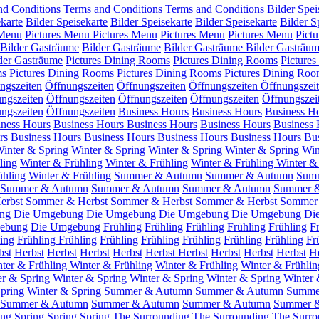
nd Conditions
Terms and Conditions
Terms and Conditions
Bilder Spei
ekarte
Bilder Speisekarte
Bilder Speisekarte
Bilder Speisekarte
Bilder S
 Menu
Pictures Menu
Pictures Menu
Pictures Menu
Pictures Menu
Pict
Bilder Gasträume
Bilder Gasträume
Bilder Gasträume
Bilder Gasträu
der Gasträume
Pictures Dining Rooms
Pictures Dining Rooms
Picture
ms
Pictures Dining Rooms
Pictures Dining Rooms
Pictures Dining Roo
ngszeiten
Öffnungszeiten
Öffnungszeiten
Öffnungszeiten
Öffnungszei
ngszeiten
Öffnungszeiten
Öffnungszeiten
Öffnungszeiten
Öffnungszei
ngszeiten
Öffnungszeiten
Business Hours
Business Hours
Business H
iness Hours
Business Hours
Business Hours
Business Hours
Business 
rs
Business Hours
Business Hours
Business Hours
Business Hours
Bu
inter & Spring
Winter & Spring
Winter & Spring
Winter & Spring
Win
ling
Winter & Frühling
Winter & Frühling
Winter & Frühling
Winter &
ühling
Winter & Frühling
Summer & Autumn
Summer & Autumn
Sum
Summer & Autumn
Summer & Autumn
Summer & Autumn
Summer 
erbst
Sommer & Herbst
Sommer & Herbst
Sommer & Herbst
Sommer 
ng
Die Umgebung
Die Umgebung
Die Umgebung
Die Umgebung
Di
ebung
Die Umgebung
Frühling
Frühling
Frühling
Frühling
Frühling
F
ing
Frühling
Frühling
Frühling
Frühling
Frühling
Frühling
Frühling
Fr
bst
Herbst
Herbst
Herbst
Herbst
Herbst
Herbst
Herbst
Herbst
Herbst
He
ter & Frühling
Winter & Frühling
Winter & Frühling
Winter & Frühlin
er & Spring
Winter & Spring
Winter & Spring
Winter & Spring
Winter
pring
Winter & Spring
Summer & Autumn
Summer & Autumn
Summe
Summer & Autumn
Summer & Autumn
Summer & Autumn
Summer 
ing
Spring
Spring
Spring
The Surrounding
The Surrounding
The Surro