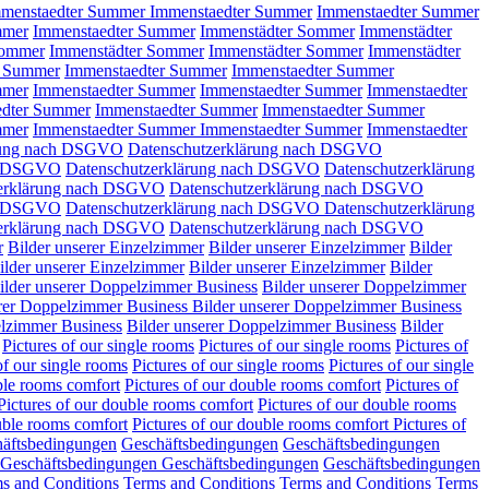
menstaedter Summer
Immenstaedter Summer
Immenstaedter Summer
mmer
Immenstaedter Summer
Immenstädter Sommer
Immenstädter
Sommer
Immenstädter Sommer
Immenstädter Sommer
Immenstädter
r Summer
Immenstaedter Summer
Immenstaedter Summer
mmer
Immenstaedter Summer
Immenstaedter Summer
Immenstaedter
edter Summer
Immenstaedter Summer
Immenstaedter Summer
mmer
Immenstaedter Summer
Immenstaedter Summer
Immenstaedter
ärung nach DSGVO
Datenschutzerklärung nach DSGVO
ch DSGVO
Datenschutzerklärung nach DSGVO
Datenschutzerklärung
zerklärung nach DSGVO
Datenschutzerklärung nach DSGVO
ch DSGVO
Datenschutzerklärung nach DSGVO
Datenschutzerklärung
zerklärung nach DSGVO
Datenschutzerklärung nach DSGVO
r
Bilder unserer Einzelzimmer
Bilder unserer Einzelzimmer
Bilder
ilder unserer Einzelzimmer
Bilder unserer Einzelzimmer
Bilder
ilder unserer Doppelzimmer Business
Bilder unserer Doppelzimmer
erer Doppelzimmer Business
Bilder unserer Doppelzimmer Business
elzimmer Business
Bilder unserer Doppelzimmer Business
Bilder
Pictures of our single rooms
Pictures of our single rooms
Pictures of
of our single rooms
Pictures of our single rooms
Pictures of our single
ble rooms comfort
Pictures of our double rooms comfort
Pictures of
Pictures of our double rooms comfort
Pictures of our double rooms
uble rooms comfort
Pictures of our double rooms comfort
Pictures of
äftsbedingungen
Geschäftsbedingungen
Geschäftsbedingungen
Geschäftsbedingungen
Geschäftsbedingungen
Geschäftsbedingungen
s and Conditions
Terms and Conditions
Terms and Conditions
Terms