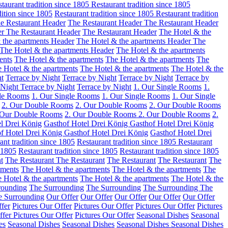
taurant tradition since 1805
Restaurant tradition since 1805
dition since 1805
Restaurant tradition since 1805
Restaurant tradition
e Restaurant Header
The Restaurant Header
The Restaurant Header
er
The Restaurant Header
The Restaurant Header
The Hotel & the
 the apartments Header
The Hotel & the apartments Header
The
The Hotel & the apartments Header
The Hotel & the apartments
ents
The Hotel & the apartments
The Hotel & the apartments
The
 Hotel & the apartments
The Hotel & the apartments
The Hotel & the
ht
Terrace by Night
Terrace by Night
Terrace by Night
Terrace by
 Night
Terrace by Night
Terrace by Night
1. Our Single Rooms
1.
gle Rooms
1. Our Single Rooms
1. Our Single Rooms
1. Our Single
2. Our Double Rooms
2. Our Double Rooms
2. Our Double Rooms
 Our Double Rooms
2. Our Double Rooms
2. Our Double Rooms
2.
l Drei König
Gasthof Hotel Drei König
Gasthof Hotel Drei König
f Hotel Drei König
Gasthof Hotel Drei König
Gasthof Hotel Drei
ant tradition since 1805
Restaurant tradition since 1805
Restaurant
e 1805
Restaurant tradition since 1805
Restaurant tradition since 1805
t
The Restaurant
The Restaurant
The Restaurant
The Restaurant
The
tments
The Hotel & the apartments
The Hotel & the apartments
The
 Hotel & the apartments
The Hotel & the apartments
The Hotel & the
rounding
The Surrounding
The Surrounding
The Surrounding
The
e Surrounding
Our Offer
Our Offer
Our Offer
Our Offer
Our Offer
ffer
Pictures Our Offer
Pictures Our Offer
Pictures Our Offer
Pictures
ffer
Pictures Our Offer
Pictures Our Offer
Seasonal Dishes
Seasonal
es
Seasonal Dishes
Seasonal Dishes
Seasonal Dishes
Seasonal Dishes