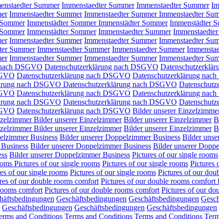
enstaedter Summer
Immenstaedter Summer
Immenstaedter Summer
Im
mer
Immenstaedter Summer
Immenstaedter Summer
Immenstaedter Su
 Sommer
Immenstädter Sommer
Immenstädter Sommer
Immenstädter 
 Sommer
Immenstädter Sommer
Immenstaedter Summer
Immenstaedte
mer
Immenstaedter Summer
Immenstaedter Summer
Immenstaedter Su
ter Summer
Immenstaedter Summer
Immenstaedter Summer
Immensta
mer
Immenstaedter Summer
Immenstaedter Summer
Immenstaedter Su
g nach DSGVO
Datenschutzerklärung nach DSGVO
Datenschutzerkl
SGVO
Datenschutzerklärung nach DSGVO
Datenschutzerklärung na
lärung nach DSGVO
Datenschutzerklärung nach DSGVO
Datenschut
SGVO
Datenschutzerklärung nach DSGVO
Datenschutzerklärung na
lärung nach DSGVO
Datenschutzerklärung nach DSGVO
Datenschut
SGVO
Datenschutzerklärung nach DSGVO
Bilder unserer Einzelzimme
inzelzimmer
Bilder unserer Einzelzimmer
Bilder unserer Einzelzimmer
B
inzelzimmer
Bilder unserer Einzelzimmer
Bilder unserer Einzelzimmer
B
pelzimmer Business
Bilder unserer Doppelzimmer Business
Bilder uns
 Business
Bilder unserer Doppelzimmer Business
Bilder unserer Dopp
ess
Bilder unserer Doppelzimmer Business
Pictures of our single rooms
rooms
Pictures of our single rooms
Pictures of our single rooms
Pictures 
res of our single rooms
Pictures of our single rooms
Pictures of our dou
res of our double rooms comfort
Pictures of our double rooms comfort
 rooms comfort
Pictures of our double rooms comfort
Pictures of our do
häftsbedingungen
Geschäftsbedingungen
Geschäftsbedingungen
Gesch
Geschäftsbedingungen
Geschäftsbedingungen
Geschäftsbedingungen
erms and Conditions
Terms and Conditions
Terms and Conditions
Term