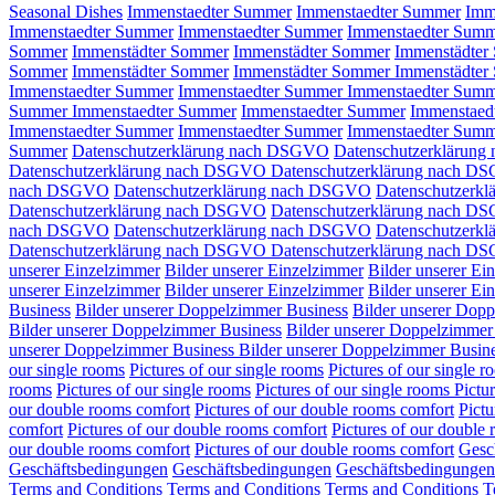
Seasonal Dishes
Immenstaedter Summer
Immenstaedter Summer
Imm
Immenstaedter Summer
Immenstaedter Summer
Immenstaedter Sum
Sommer
Immenstädter Sommer
Immenstädter Sommer
Immenstädter
Sommer
Immenstädter Sommer
Immenstädter Sommer
Immenstädter
Immenstaedter Summer
Immenstaedter Summer
Immenstaedter Sum
Summer
Immenstaedter Summer
Immenstaedter Summer
Immenstaed
Immenstaedter Summer
Immenstaedter Summer
Immenstaedter Sum
Summer
Datenschutzerklärung nach DSGVO
Datenschutzerklärun
Datenschutzerklärung nach DSGVO
Datenschutzerklärung nach D
nach DSGVO
Datenschutzerklärung nach DSGVO
Datenschutzerk
Datenschutzerklärung nach DSGVO
Datenschutzerklärung nach D
nach DSGVO
Datenschutzerklärung nach DSGVO
Datenschutzerk
Datenschutzerklärung nach DSGVO
Datenschutzerklärung nach D
unserer Einzelzimmer
Bilder unserer Einzelzimmer
Bilder unserer E
unserer Einzelzimmer
Bilder unserer Einzelzimmer
Bilder unserer E
Business
Bilder unserer Doppelzimmer Business
Bilder unserer Dop
Bilder unserer Doppelzimmer Business
Bilder unserer Doppelzimmer
unserer Doppelzimmer Business
Bilder unserer Doppelzimmer Busin
our single rooms
Pictures of our single rooms
Pictures of our single 
rooms
Pictures of our single rooms
Pictures of our single rooms
Pictu
our double rooms comfort
Pictures of our double rooms comfort
Pictu
comfort
Pictures of our double rooms comfort
Pictures of our double
our double rooms comfort
Pictures of our double rooms comfort
Gesc
Geschäftsbedingungen
Geschäftsbedingungen
Geschäftsbedingungen
Terms and Conditions
Terms and Conditions
Terms and Conditions
T