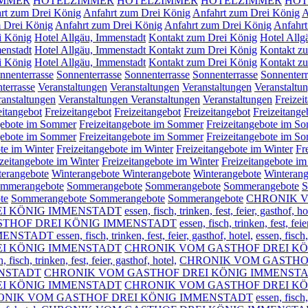
IMMER
HOTELZIMMER
HOTELZIMMER
HOTELZIMMER
HOT
rt zum Drei König
Anfahrt zum Drei König
Anfahrt zum Drei König
A
 Drei König
Anfahrt zum Drei König
Anfahrt zum Drei König
Anfahr
i König
Hotel Allgäu, Immenstadt
Kontakt zum Drei König
Hotel Allg
enstadt
Hotel Allgäu, Immenstadt Kontakt zum Drei König
Kontakt z
i König
Hotel Allgäu, Immenstadt
Kontakt zum Drei König
Kontakt zu
nnenterrasse
Sonnenterrasse
Sonnenterrasse
Sonnenterrasse
Sonnenter
terrasse
Veranstaltungen
Veranstaltungen
Veranstaltungen
Veranstaltu
ranstaltungen
Veranstaltungen
Veranstaltungen
Veranstaltungen
Freizei
eitangebot
Freizeitangebot
Freizeitangebot
Freizeitangebot
Freizeitang
gebote im Sommer
Freizeitangebote im Sommer
Freizeitangebote im 
gebote im Sommer
Freizeitangebote im Sommer
Freizeitangebote im 
te im Winter
Freizeitangebote im Winter
Freizeitangebote im Winter
Fr
izeitangebote im Winter
Freizeitangebote im Winter
Freizeitangebote i
terangebote
Winterangebote
Winterangebote
Winterangebote
Winterang
mmerangebote
Sommerangebote
Sommerangebote
Sommerangebote
S
te
Sommerangebote
Sommerangebote
Sommerangebote
CHRONIK V
I KÖNIG IMMENSTADT
essen, fisch, trinken, fest, feier, gasthof, ho
THOF DREI KÖNIG IMMENSTADT
essen, fisch, trinken, fest, feie
ssen, fisch, trinken, fest, feier, gasthof, hotel,
essen, fisc
I KÖNIG IMMENSTADT
CHRONIK VOM GASTHOF DREI K
, fisch, trinken, fest, feier, gasthof, hotel,
CHRONIK VOM GASTHO
ENSTADT
CHRONIK VOM GASTHOF DREI KÖNIG IMMENSTADT essen, fi
F DREI KÖNIG IMMENSTADT
CHRONIK VOM GASTHOF DREI K
ONIK VOM GASTHOF DREI KÖNIG IMMENSTADT
essen, fisch,