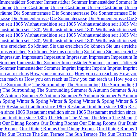
Immenstädter Sommer
Immenstädter Sommer
Immenstädter Sommer
I
träume
Unsere Gasträume
Unsere Gasträume
Unsere Gasträume
Unser
träume
Die Sonnenterrasse
Die Sonnenterrasse
Die Sonnenterrasse
Die
rasse
Die Sonnenterrasse
Die Sonnenterrasse
Die Sonnenterrasse
Die 
on seit 1805
Wirthaustradition seit 1805
Wirthaustradition seit 1805
Wir
austradition seit 1805
Wirthaustradition seit 1805
Wirthaustradition sei
on seit 1805
Wirthaustradition seit 1805
Wirthaustradition seit 1805
Wir
austradition seit 1805
Wirthaustradition seit 1805
Wirthaustradition sei
 uns erreichen
So können Sie uns erreichen
So können Sie uns erreich
 uns erreichen
So können Sie uns erreichen
So können Sie uns erreich
Impressum
Impressum
Impressum
Impressum
Impressum
Impressum
I
 Sommer
Immenstädter Sommer
Immenstädter Sommer
Immenstädter 
 Sommer
Immenstädter Sommer
Imprint
Imprint
Imprint
Imprint
Imprint
u can reach us
How you can reach us
How you can reach us
How you
an reach us
How you can reach us
How you can reach us
How you ca
The Surrounding
The Surrounding
The Surrounding
The Surrounding
ng
The Surrounding
The Surrounding
Summer & Autumn
Summer & A
 & Autumn
Summer & Autumn
Summer & Autumn
Summer & Autum
& Spring
Winter & Spring
Winter & Spring
Winter & Spring
Winter & S
805
Restaurant tradition since 1805
Restaurant tradition since 1805
Rest
ion since 1805
Restaurant tradition since 1805
Restaurant tradition sinc
rant tradition since 1805
The Menu
The Menu
The Menu
The Menu
T
s
Our Dining Rooms
Our Dining Rooms
Our Dining Rooms
Our Dini
ng Rooms
Our Dining Rooms
Our Dining Rooms
Our Dining Rooms
The Sun Terrace
The Sun Terrace
The Sun Terrace
The Sun Terrace
Th