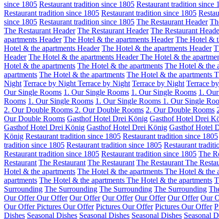
since 1805
Restaurant tradition since 1805
Restaurant tradition since
Restaurant tradition since 1805
Restaurant tradition since 1805
Restau
since 1805
Restaurant tradition since 1805
The Restaurant Header
Th
The Restaurant Header
The Restaurant Header
The Restaurant Heade
apartments Header
The Hotel & the apartments Header
The Hotel & t
Hotel & the apartments Header
The Hotel & the apartments Header
T
Header
The Hotel & the apartments Header
The Hotel & the apartme
Hotel & the apartments
The Hotel & the apartments
The Hotel & the 
apartments
The Hotel & the apartments
The Hotel & the apartments
T
Night
Terrace by Night
Terrace by Night
Terrace by Night
Terrace by
Our Single Rooms
1. Our Single Rooms
1. Our Single Rooms
1. Ou
Rooms
1. Our Single Rooms
1. Our Single Rooms
1. Our Single Ro
2. Our Double Rooms
2. Our Double Rooms
2. Our Double Rooms
Our Double Rooms
Gasthof Hotel Drei König
Gasthof Hotel Drei K
Gasthof Hotel Drei König
Gasthof Hotel Drei König
Gasthof Hotel 
König
Restaurant tradition since 1805
Restaurant tradition since 1805
tradition since 1805
Restaurant tradition since 1805
Restaurant tradit
Restaurant tradition since 1805
Restaurant tradition since 1805
The Re
Restaurant
The Restaurant
The Restaurant
The Restaurant
The Restau
Hotel & the apartments
The Hotel & the apartments
The Hotel & the 
apartments
The Hotel & the apartments
The Hotel & the apartments
T
Surrounding
The Surrounding
The Surrounding
The Surrounding
Th
Our Offer
Our Offer
Our Offer
Our Offer
Our Offer
Our Offer
Our O
Our Offer
Pictures Our Offer
Pictures Our Offer
Pictures Our Offer
P
Dishes
Seasonal Dishes
Seasonal Dishes
Seasonal Dishes
Seasonal D