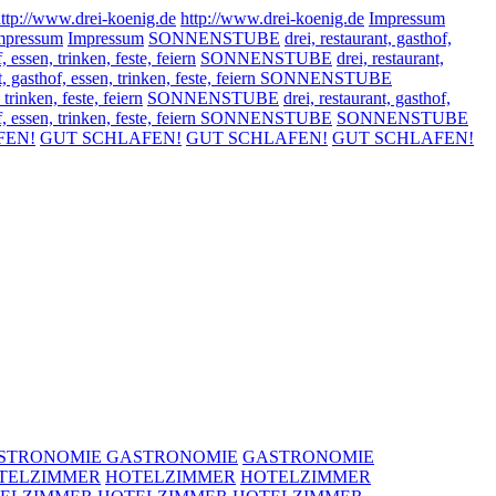
ttp://www.drei-koenig.de
http://www.drei-koenig.de
Impressum
mpressum
Impressum
SONNENSTUBE
drei, restaurant, gasthof,
, essen, trinken, feste, feiern
SONNENSTUBE
drei, restaurant,
ant, gasthof, essen, trinken, feste, feiern SONNENSTUBE
 trinken, feste, feiern
SONNENSTUBE
drei, restaurant, gasthof,
hof, essen, trinken, feste, feiern SONNENSTUBE
SONNENSTUBE
FEN!
GUT SCHLAFEN!
GUT SCHLAFEN!
GUT SCHLAFEN!
STRONOMIE
GASTRONOMIE
GASTRONOMIE
TELZIMMER
HOTELZIMMER
HOTELZIMMER