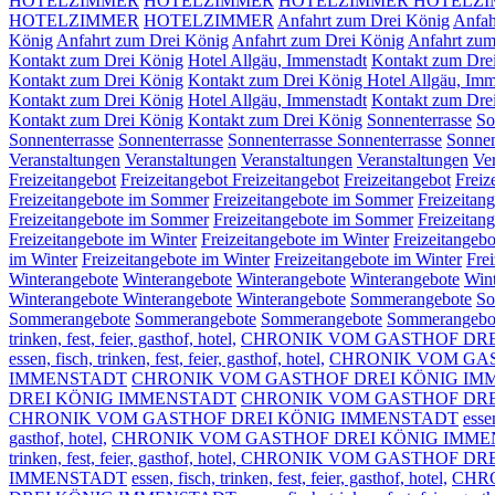
HOTELZIMMER
HOTELZIMMER
HOTELZIMMER
HOTELZ
HOTELZIMMER
HOTELZIMMER
Anfahrt zum Drei König
Anfah
König
Anfahrt zum Drei König
Anfahrt zum Drei König
Anfahrt zum
Kontakt zum Drei König
Hotel Allgäu, Immenstadt
Kontakt zum Dre
Kontakt zum Drei König
Kontakt zum Drei König Hotel Allgäu, Imm
Kontakt zum Drei König
Hotel Allgäu, Immenstadt
Kontakt zum Dre
Kontakt zum Drei König
Kontakt zum Drei König
Sonnenterrasse
So
Sonnenterrasse
Sonnenterrasse
Sonnenterrasse
Sonnenterrasse
Sonnen
Veranstaltungen
Veranstaltungen
Veranstaltungen
Veranstaltungen
Ve
Freizeitangebot
Freizeitangebot
Freizeitangebot
Freizeitangebot
Freiz
Freizeitangebote im Sommer
Freizeitangebote im Sommer
Freizeitan
Freizeitangebote im Sommer
Freizeitangebote im Sommer
Freizeitan
Freizeitangebote im Winter
Freizeitangebote im Winter
Freizeitangebo
im Winter
Freizeitangebote im Winter
Freizeitangebote im Winter
Fre
Winterangebote
Winterangebote
Winterangebote
Winterangebote
Win
Winterangebote
Winterangebote
Winterangebote
Sommerangebote
So
Sommerangebote
Sommerangebote
Sommerangebote
Sommerangebo
trinken, fest, feier, gasthof, hotel,
CHRONIK VOM GASTHOF DRE
essen, fisch, trinken, fest, feier, gasthof, hotel,
CHRONIK VOM GAS
IMMENSTADT
CHRONIK VOM GASTHOF DREI KÖNIG IMMENSTADT e
DREI KÖNIG IMMENSTADT
CHRONIK VOM GASTHOF DRE
CHRONIK VOM GASTHOF DREI KÖNIG IMMENSTADT
essen
gasthof, hotel,
CHRONIK VOM GASTHOF DREI KÖNIG IMM
trinken, fest, feier, gasthof, hotel, CHRONIK VOM GASTHO
IMMENSTADT
essen, fisch, trinken, fest, feier, gasthof, hotel,
CHR