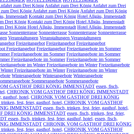
ELZIMMER
HOTELZIMMER
HOTELZIMMER
nfahrt zum Drei König
Anfahrt zum Drei König
Anfahrt zum Drei
t zum Drei König
Anfahrt zum Drei König
Anfahrt zum Drei König
äu, Immenstadt
Kontakt zum Drei König
Hotel Allgäu, Immenstadt
um Drei König
Kontakt zum Drei König
Hotel Allgäu, Immenstadt
m Drei König Hotel Allgäu, Immenstadt
Hotel Allgäu, Immenstadt
rasse
Sonnenterrasse
Sonnenterrasse
Sonnenterrasse
Sonnenterrasse
ngen
Veranstaltungen
Veranstaltungen
Veranstaltungen
tangebot
Freizeitangebot
Freizeitangebot
Freizeitangebot
ebot
Freizeitangebot
Freizeitangebot
Freizeitangebote im Sommer
Sommer
Freizeitangebote im Sommer
Freizeitangebote im Sommer
Sommer
Freizeitangebote im Sommer
Freizeitangebote im Sommer
eizeitangebote im Winter
Freizeitangebote im Winter
Freizeitangebote
m Winter
Freizeitangebote im Winter
Freizeitangebote im Winter
ebote
Winterangebote
Winterangebote
Winterangebote
ommerangebote
Sommerangebote
Sommerangebote
OM GASTHOF DREI KÖNIG IMMENSTADT
essen, fisch,
tel,
CHRONIK VOM GASTHOF DREI KÖNIG IMMENSTADT
r, gasthof, hotel,
CHRONIK VOM GASTHOF DREI KÖNIG
h, trinken, fest, feier, gasthof, hotel, CHRONIK VOM GASTHOF
ÖNIG IMMENSTADT
essen, fisch, trinken, fest, feier, gasthof, hotel,
F DREI KÖNIG IMMENSTADT
essen, fisch, trinken, fest, feier,
sch, trinken, fest, feier, gasthof, hotel,
essen, fisch,
ÖNIG IMMENSTADT
CHRONIK VOM GASTHOF DREI KÖNIG
 trinken, fest, feier, gasthof, hotel,
CHRONIK VOM GASTHOF