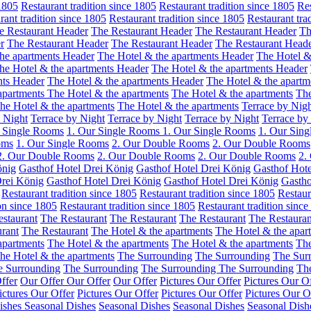
 1805
Restaurant tradition since 1805
Restaurant tradition since 1805
Res
rant tradition since 1805
Restaurant tradition since 1805
Restaurant tra
e Restaurant Header
The Restaurant Header
The Restaurant Header
Th
r
The Restaurant Header
The Restaurant Header
The Restaurant Head
he apartments Header
The Hotel & the apartments Header
The Hotel &
he Hotel & the apartments Header
The Hotel & the apartments Header
nts Header
The Hotel & the apartments Header
The Hotel & the apartm
apartments
The Hotel & the apartments
The Hotel & the apartments
The
he Hotel & the apartments
The Hotel & the apartments
Terrace by Nig
 Night
Terrace by Night
Terrace by Night
Terrace by Night
Terrace by
r Single Rooms
1. Our Single Rooms
1. Our Single Rooms
1. Our Sin
oms
1. Our Single Rooms
2. Our Double Rooms
2. Our Double Rooms
2. Our Double Rooms
2. Our Double Rooms
2. Our Double Rooms
2.
önig
Gasthof Hotel Drei König
Gasthof Hotel Drei König
Gasthof Hote
Drei König
Gasthof Hotel Drei König
Gasthof Hotel Drei König
Gastho
Restaurant tradition since 1805
Restaurant tradition since 1805
Restaur
ion since 1805
Restaurant tradition since 1805
Restaurant tradition sinc
staurant
The Restaurant
The Restaurant
The Restaurant
The Restauran
rant
The Restaurant
The Hotel & the apartments
The Hotel & the apar
apartments
The Hotel & the apartments
The Hotel & the apartments
The
he Hotel & the apartments
The Surrounding
The Surrounding
The Sur
e Surrounding
The Surrounding
The Surrounding
The Surrounding
Th
ffer
Our Offer
Our Offer
Our Offer
Pictures Our Offer
Pictures Our O
ictures Our Offer
Pictures Our Offer
Pictures Our Offer
Pictures Our O
ishes
Seasonal Dishes
Seasonal Dishes
Seasonal Dishes
Seasonal Dish