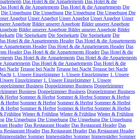
partements
Das Hotel & die Appartements
Das Hotel & die
Das Hotel & die Appartements
Das Hotel & die Appartements
Die
Die Umgebung
Die Umgebung
Die Umgebung
Die Umgebung
Die
nser Angebot
Unser Angebot
Unser Angebot
Unser Angebot
Unser
nserer Angebote
Bilder unserer Angebote
Bilder unserer Angebote
 Angebote
Bilder unserer Angebote
Bilder unserer Angebote
Bilder
isekarte
Die Speisekarte
Die Speisekarte
Die Speisekarte
Die
as Hotel & die Appartements Header
Das Hotel & die Appartements
ie Appartements Header
Das Hotel & die Appartements Header
Das
ents Header
Das Hotel & die Appartements Header
Das Hotel & die
tements
Das Hotel & die Appartements
Das Hotel & die Appartements
ie Appartements
Das Hotel & die Appartements
Das Hotel & die
 bei Nacht
Terasse bei Nacht
Terasse bei Nacht
Terasse bei Nacht
 Nacht
1. Unsere Einzelzimmer
1. Unsere Einzelzimmer
1. Unsere
 Unsere Einzelzimmer
1. Unsere Einzelzimmer
1. Unsere
ppelzimmer Business
Doppelzimmer Business
Doppelzimmer
lzimmer Business
Doppelzimmer Business
Doppelzimmer Business
& Herbst
Sommer & Herbst
Sommer & Herbst
Sommer & Herbst
& Herbst
Sommer & Herbst
Sommer & Herbst
Sommer & Herbst
& Herbst
Sommer & Herbst
Sommer & Herbst
Sommer & Herbst
& Frühling
Winter & Frühling
Winter & Frühling
Winter & Frühling
ng
Die Umgebung
Die Umgebung
Die Umgebung
Die Umgebung
rant Header
Das Restaurant Header
Das Restaurant Header
Das
s Restaurant Header
Das Restaurant Header
Das Restaurant Header
Immenstädter Sommer
Immenstädter Sommer
Immenstädter Sommer