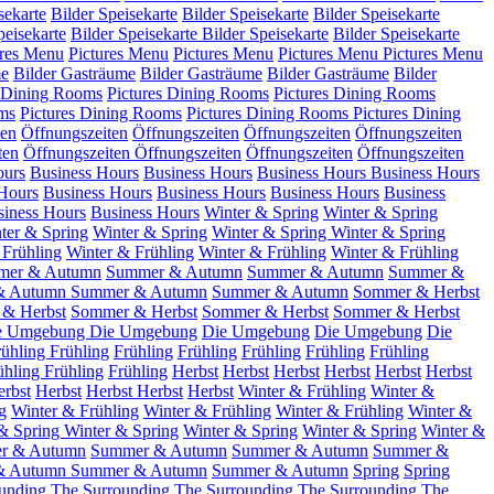
sekarte
Bilder Speisekarte
Bilder Speisekarte
Bilder Speisekarte
peisekarte
Bilder Speisekarte
Bilder Speisekarte
Bilder Speisekarte
ures Menu
Pictures Menu
Pictures Menu
Pictures Menu
Pictures Menu
me
Bilder Gasträume
Bilder Gasträume
Bilder Gasträume
Bilder
s Dining Rooms
Pictures Dining Rooms
Pictures Dining Rooms
ms
Pictures Dining Rooms
Pictures Dining Rooms
Pictures Dining
ten
Öffnungszeiten
Öffnungszeiten
Öffnungszeiten
Öffnungszeiten
ten
Öffnungszeiten
Öffnungszeiten
Öffnungszeiten
Öffnungszeiten
ours
Business Hours
Business Hours
Business Hours
Business Hours
Hours
Business Hours
Business Hours
Business Hours
Business
siness Hours
Business Hours
Winter & Spring
Winter & Spring
ter & Spring
Winter & Spring
Winter & Spring
Winter & Spring
 Frühling
Winter & Frühling
Winter & Frühling
Winter & Frühling
mer & Autumn
Summer & Autumn
Summer & Autumn
Summer &
& Autumn
Summer & Autumn
Summer & Autumn
Sommer & Herbst
& Herbst
Sommer & Herbst
Sommer & Herbst
Sommer & Herbst
e Umgebung
Die Umgebung
Die Umgebung
Die Umgebung
Die
rühling
Frühling
Frühling
Frühling
Frühling
Frühling
Frühling
ühling
Frühling
Frühling
Herbst
Herbst
Herbst
Herbst
Herbst
Herbst
rbst
Herbst
Herbst
Herbst
Herbst
Winter & Frühling
Winter &
g
Winter & Frühling
Winter & Frühling
Winter & Frühling
Winter &
 & Spring
Winter & Spring
Winter & Spring
Winter & Spring
Winter &
r & Autumn
Summer & Autumn
Summer & Autumn
Summer &
& Autumn
Summer & Autumn
Summer & Autumn
Spring
Spring
unding
The Surrounding
The Surrounding
The Surrounding
The