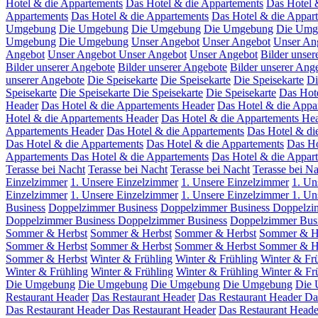
Hotel & die Appartements
Das Hotel & die Appartements
Das Hotel 
Appartements
Das Hotel & die Appartements
Das Hotel & die Appar
Umgebung
Die Umgebung
Die Umgebung
Die Umgebung
Die Umg
Umgebung
Die Umgebung
Unser Angebot
Unser Angebot
Unser An
Angebot
Unser Angebot
Unser Angebot
Unser Angebot
Bilder unser
Bilder unserer Angebote
Bilder unserer Angebote
Bilder unserer Ang
unserer Angebote
Die Speisekarte
Die Speisekarte
Die Speisekarte
Di
Speisekarte
Die Speisekarte
Die Speisekarte
Die Speisekarte
Das Hot
Header
Das Hotel & die Appartements Header
Das Hotel & die Appa
Hotel & die Appartements Header
Das Hotel & die Appartements He
Appartements Header
Das Hotel & die Appartements
Das Hotel & di
Das Hotel & die Appartements
Das Hotel & die Appartements
Das Ho
Appartements
Das Hotel & die Appartements
Das Hotel & die Appar
Terasse bei Nacht
Terasse bei Nacht
Terasse bei Nacht
Terasse bei N
Einzelzimmer
1. Unsere Einzelzimmer
1. Unsere Einzelzimmer
1. Un
Einzelzimmer
1. Unsere Einzelzimmer
1. Unsere Einzelzimmer
1. Un
Business
Doppelzimmer Business
Doppelzimmer Business
Doppelzi
Doppelzimmer Business
Doppelzimmer Business
Doppelzimmer Bus
Sommer & Herbst
Sommer & Herbst
Sommer & Herbst
Sommer & H
Sommer & Herbst
Sommer & Herbst
Sommer & Herbst
Sommer & H
Sommer & Herbst
Winter & Frühling
Winter & Frühling
Winter & Fr
Winter & Frühling
Winter & Frühling
Winter & Frühling
Winter & Fr
Die Umgebung
Die Umgebung
Die Umgebung
Die Umgebung
Die
Restaurant Header
Das Restaurant Header
Das Restaurant Header
Da
Das Restaurant Header
Das Restaurant Header
Das Restaurant Heade