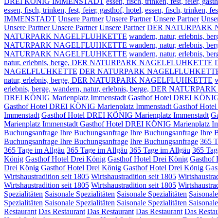
DREI KÖNIG IMMENSTADT
essen, fisch, trinken, fest, feier, gasth
essen, fisch, trinken, fest, feier, gasthof, hotel,
essen, fisch, trinke
IMMENSTADT
Unsere Partner
Unsere Partner
Unsere Partner
Unser
Unsere Partner
Unsere Partner
Unsere Partner
DER NATURPARK 
NATURPARK NAGELFLUHKETTE
wandern, natur, erlebnis, be
NATURPARK NAGELFLUHKETTE wandern, natur, erlebnis, ber
NATURPARK NAGELFLUHKETTE
wandern, natur, erlebnis, be
natur, erlebnis, berge,
DER NATURPARK NAGELFLUHKETTE
NAGELFLUHKETTE
DER NATURPARK NAGELFLUHKETT
natur, erlebnis, berge,
DER NATURPARK NAGELFLUHKETTE
w
erlebnis, berge,
wandern, natur, erlebnis, berge, DER NATUR
DREI KÖNIG Marienplatz Immenstadt
Gasthof Hotel DREI KÖNIG 
Gasthof Hotel DREI KÖNIG Marienplatz Immenstadt
Gasthof Hote
Immenstadt
Gasthof Hotel DREI KÖNIG Marienplatz Immenstadt
Ga
Marienplatz Immenstadt
Gasthof Hotel DREI KÖNIG Marienplatz I
Buchungsanfrage
Ihre Buchungsanfrage
Ihre Buchungsanfrage
Ihre 
Buchungsanfrage
Ihre Buchungsanfrage
Ihre Buchungsanfrage
365 T
365 Tage im Allgäu
365 Tage im Allgäu
365 Tage im Allgäu
365 Tag
König
Gasthof Hotel Drei König
Gasthof Hotel Drei König
Gasthof 
Drei König
Gasthof Hotel Drei König
Gasthof Hotel Drei König
Gas
Wirtshaustradition seit 1805
Wirtshaustradition seit 1805
Wirtshaustrad
Wirtshaustradition seit 1805
Wirtshaustradition seit 1805
Wirtshaustrad
Spezialitäten
Saisonale Spezialitäten
Saisonale Spezialitäten
Saisonale
Spezialitäten
Saisonale Spezialitäten
Saisonale Spezialitäten
Saisonale
Restaurant
Das Restaurant
Das Restaurant
Das Restaurant
Das Restau