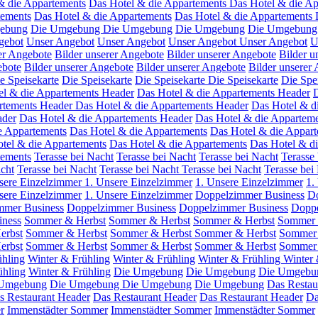
& die Appartements
Das Hotel & die Appartements
Das Hotel & die Ap
tements
Das Hotel & die Appartements
Das Hotel & die Appartements
ebung
Die Umgebung
Die Umgebung
Die Umgebung
Die Umgebung
gebot
Unser Angebot
Unser Angebot
Unser Angebot
Unser Angebot
U
er Angebote
Bilder unserer Angebote
Bilder unserer Angebote
Bilder u
ebote
Bilder unserer Angebote
Bilder unserer Angebote
Bilder unserer
e Speisekarte
Die Speisekarte
Die Speisekarte
Die Speisekarte
Die Spe
el & die Appartements Header
Das Hotel & die Appartements Header
D
rtements Header
Das Hotel & die Appartements Header
Das Hotel & d
ader
Das Hotel & die Appartements Header
Das Hotel & die Appartem
e Appartements
Das Hotel & die Appartements
Das Hotel & die Appar
tel & die Appartements
Das Hotel & die Appartements
Das Hotel & d
tements
Terasse bei Nacht
Terasse bei Nacht
Terasse bei Nacht
Terasse
acht
Terasse bei Nacht
Terasse bei Nacht
Terasse bei Nacht
Terasse bei
sere Einzelzimmer
1. Unsere Einzelzimmer
1. Unsere Einzelzimmer
1.
sere Einzelzimmer
1. Unsere Einzelzimmer
Doppelzimmer Business
Do
mmer Business
Doppelzimmer Business
Doppelzimmer Business
Doppe
iness
Sommer & Herbst
Sommer & Herbst
Sommer & Herbst
Sommer 
erbst
Sommer & Herbst
Sommer & Herbst
Sommer & Herbst
Sommer 
erbst
Sommer & Herbst
Sommer & Herbst
Sommer & Herbst
Sommer 
ühling
Winter & Frühling
Winter & Frühling
Winter & Frühling
Winter 
ühling
Winter & Frühling
Die Umgebung
Die Umgebung
Die Umgebu
 Umgebung
Die Umgebung
Die Umgebung
Die Umgebung
Das Restau
s Restaurant Header
Das Restaurant Header
Das Restaurant Header
Da
r
Immenstädter Sommer
Immenstädter Sommer
Immenstädter Sommer