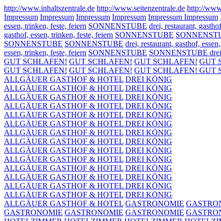
http://www.inhaltszentrale.de
http://www.seitenzentrale.de
http://www
Impressum
Impressum
Impressum
Impressum
Impressum
Impressum
essen, trinken, feste, feiern
SONNENSTUBE
drei, restaurant, gasthof
gasthof, essen, trinken, feste, feiern
SONNENSTUBE
SONNENSTUBE dr
SONNENSTUBE
SONNENSTUBE
drei, restaurant, gasthof, essen,
essen, trinken, feste, feiern
SONNENSTUBE
SONNENSTUBE drei, rest
GUT SCHLAFEN!
GUT SCHLAFEN!
GUT SCHLAFEN!
GUT 
GUT SCHLAFEN!
GUT SCHLAFEN!
GUT SCHLAFEN!
GUT 
ALLGÄUER GASTHOF & HOTEL
DREI KÖNIG
ALLGÄUER GASTHOF & HOTEL
DREI KÖNIG
ALLGÄUER GASTHOF & HOTEL
DREI KÖNIG
ALLGÄUER GASTHOF & HOTEL
DREI KÖNIG
ALLGÄUER GASTHOF & HOTEL
DREI KÖNIG
ALLGÄUER GASTHOF & HOTEL
DREI KÖNIG
ALLGÄUER GASTHOF & HOTEL
DREI KÖNIG
ALLGÄUER GASTHOF & HOTEL
DREI KÖNIG
ALLGÄUER GASTHOF & HOTEL
DREI KÖNIG
ALLGÄUER GASTHOF & HOTEL
DREI KÖNIG
ALLGÄUER GASTHOF & HOTEL
DREI KÖNIG
ALLGÄUER GASTHOF & HOTEL
DREI KÖNIG
ALLGÄUER GASTHOF & HOTEL
DREI KÖNIG
ALLGÄUER GASTHOF & HOTEL
DREI KÖNIG
ALLGÄUER GASTHOF & HOTEL
GASTRONOMIE
GASTRO
GASTRONOMIE
GASTRONOMIE
GASTRONOMIE
GASTRO