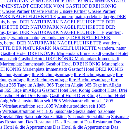
DT
CHRONIK VOM GASTHOF DREI KÖNIG IMMENSTADT
NIG IMMENSTADT
CHRONIK VOM GASTHOF DREI KÖNIG
r
Unsere Partner
Unsere Partner
Unsere Partner
Unsere Partner
PARK NAGELFLUHKETTE
wandern, natur, erlebnis, berge,
DER
nis, berge,
DER NATURPARK NAGELFLUHKETTE
DER
LUHKETTE
DER NATURPARK NAGELFLUHKETTE
DER
nis, berge,
DER NATURPARK NAGELFLUHKETTE
wandern,
berge,
wandern, natur, erlebnis, berge, DER NATURPARK
is, berge,
DER NATURPARK NAGELFLUHKETTE
wandern,
ETTE
DER NATURPARK NAGELFLUHKETTE wandern, natur,
Gasthof Hotel DREI KÖNIG Marienplatz Immenstadt
Gasthof Hotel
mmenstadt
Gasthof Hotel DREI KÖNIG Marienplatz Immenstadt
arienplatz Immenstadt
Gasthof Hotel DREI KÖNIG Marienplatz
REI KÖNIG Marienplatz Immenstadt
Gasthof Hotel DREI KÖNIG
Buchungsanfrage
Ihre Buchungsanfrage
Ihre Buchungsanfrage
Ihre
chungsanfrage
Ihre Buchungsanfrage
Ihre Buchungsanfrage
Ihre
lgäu
365 Tage im Allgäu
365 Tage im Allgäu
365 Tage im Allgäu
äu
365 Tage im Allgäu
Gasthof Hotel Drei König
Gasthof Hotel Drei
Gasthof Hotel Drei König
Gasthof Hotel Drei König
Gasthof Hotel
König
Wirtshaustradition seit 1805
Wirtshaustradition seit 1805
5
Wirtshaustradition seit 1805
Wirtshaustradition seit 1805
5
Wirtshaustradition seit 1805
Saisonale Spezialitäten
Saisonale
Spezialitäten
Saisonale Spezialitäten
Saisonale Spezialitäten
Saisonale
as Restaurant
Das Restaurant
Das Restaurant
Das Restaurant
Das
s Hotel & die Appartements
Das Hotel & die Appartements
Das