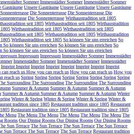
mmenstädter Sommer
Immenstädter Sommer
Immenstädter Sommer
e Gasträume
Unsere Gasträume
Unsere Gasträume
Unsere Gasträume
 Sonnenterrasse
Die Sonnenterrasse
Die Sonnenterrasse
Die
Sonnenterrasse
Die Sonnenterrasse
Wirthaustradition seit 1805
thaustradition seit 1805
Wirthaustradition seit 1805
Wirthaustradition
t 1805
Wirthaustradition seit 1805
Wirthaustradition seit 1805
thaustradition seit 1805
Wirthaustradition seit 1805
Wirthaustradition
t 1805
Wirthaustradition seit 1805
So können Sie uns erreichen
So
en
So können Sie uns erreichen
So können Sie uns erreichen
So
en
So können Sie uns erreichen
So können Sie uns erreichen
mpressum
Impressum
Impressum
Immenstädter Sommer
Immenstädter
Sommer
Immenstädter Sommer
Immenstädter Sommer
Immenstädter
Imprint
Imprint
Imprint
Imprint
Imprint
Imprint
Imprint
Imprint
 can reach us
How you can reach us
How you can reach us
How you
n reach us
Spring
Spring
Spring
Spring
Spring
Spring
Spring
Spring
The Surrounding
The Surrounding
The Surrounding
The Surrounding
utumn
Summer & Autumn
Summer & Autumn
Summer & Autumn
n
Summer & Autumn
Summer & Autumn
Summer & Autumn
Winter
pring
Winter & Spring
Winter & Spring
Winter & Spring
Winter &
aurant tradition since 1805
Restaurant tradition since 1805
Restaurant
e 1805
Restaurant tradition since 1805
Restaurant tradition since 1805
he Menu
The Menu
The Menu
The Menu
The Menu
The Menu
The
ng Rooms
Our Dining Rooms
Our Dining Rooms
Our Dining Rooms
The Sun Terrace
The Sun Terrace
The Sun Terrace
The Sun Terrace
e Sun Terrace
The Sun Terrace
The Sun Terrace
Restaurant tradition