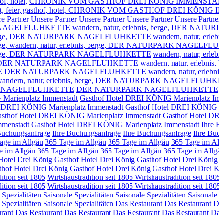
of, hotel,
CHRONIK VOM GASTHOF DREI KÖNIG IMMENSTA
n, fest, feier, gasthof, hotel, CHRONIK VOM GASTHOF DREI KÖ
e Partner
Unsere Partner
Unsere Partner
Unsere Partner
Unsere Partne
NAGELFLUHKETTE
wandern, natur, erlebnis, berge,
DER NATUR
rge,
DER NATURPARK NAGELFLUHKETTE
wandern, natur, erleb
ge,
wandern, natur, erlebnis, berge, DER NATURPARK NAGELF
rge,
DER NATURPARK NAGELFLUHKETTE
wandern, natur, erleb
DER NATURPARK NAGELFLUHKETTE wandern, natur, erlebnis, 
E
DER NATURPARK NAGELFLUHKETTE
wandern, natur, erlebn
andern, natur, erlebnis, berge,
DER NATURPARK NAGELFLUHK
PARK NAGELFLUHKETTE
DER NATURPARK NAGELFLUHKETTE
Marienplatz Immenstadt
Gasthof Hotel DREI KÖNIG Marienplatz I
l DREI KÖNIG Marienplatz Immenstadt
Gasthof Hotel DREI KÖNIG M
sthof Hotel DREI KÖNIG Marienplatz Immenstadt
Gasthof Hotel D
mmenstadt
Gasthof Hotel DREI KÖNIG Marienplatz Immenstadt
Ihre 
Buchungsanfrage
Ihre Buchungsanfrage
Ihre Buchungsanfrage
Ihre Bu
age im Allgäu
365 Tage im Allgäu
365 Tage im Allgäu
365 Tage im Al
e im Allgäu
365 Tage im Allgäu
365 Tage im Allgäu
365 Tage im Allg
Hotel Drei König
Gasthof Hotel Drei König
Gasthof Hotel Drei König
thof Hotel Drei König
Gasthof Hotel Drei König
Gasthof Hotel Drei 
ition seit 1805
Wirtshaustradition seit 1805
Wirtshaustradition seit 180
ition seit 1805
Wirtshaustradition seit 1805
Wirtshaustradition seit 180
 Spezialitäten
Saisonale Spezialitäten
Saisonale Spezialitäten
Saisonale 
 Spezialitäten
Saisonale Spezialitäten
Das Restaurant
Das Restaurant
D
rant
Das Restaurant
Das Restaurant
Das Restaurant
Das Restaurant
Da