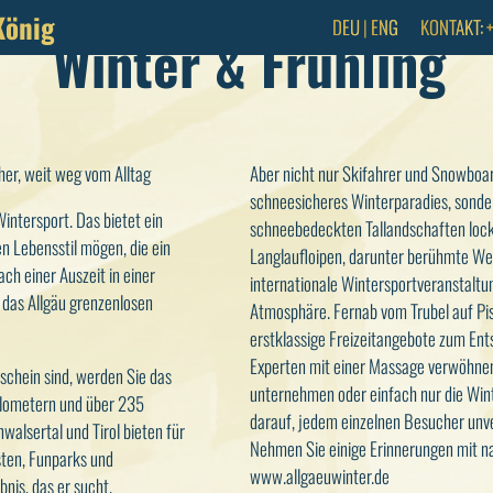
König
DEU
|
ENG
KONTAKT:
Winter & Frühling
er, weit weg vom Alltag
Aber nicht nur Skifahrer und Snowboar
schneesicheres Winterparadies, sonder
Wintersport. Das bietet ein
schneebedeckten Tallandschaften lock
ven Lebensstil mögen, die ein
Langlaufloipen, darunter berühmte We
ch einer Auszeit in einer
internationale Wintersportveranstalt
 das Allgäu grenzenlosen
Atmosphäre. Fernab vom Trubel auf Pi
erstklassige Freizeitangebote zum Ent
Experten mit einer Massage verwöhnen
chein sind, werden Sie das
unternehmen oder einfach nur die Win
kilometern und über 235
darauf, jedem einzelnen Besucher unv
walsertal und Tirol bieten für
Nehmen Sie einige Erinnerungen mit n
sten, Funparks und
www.allgaeuwinter.de
bnis, das er sucht.