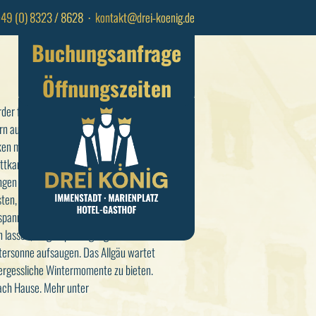
+49 (0) 8323 / 8628
⋅
kontakt@drei-koenig.de
Buchungsanfrage
Öffnungszeiten
der finden im Allgäu ein
n auch Langläufer und Skater. Die
en mit über 1.500 Kilometern
ttkampfloipen. Zahlreiche
ungen bieten zudem Weltcup-
sten, Loipen und Sprungschanzen laden
spannen ein. Sie können sich von
 lassen, lange Spaziergänge
tersonne aufsaugen. Das Allgäu wartet
ergessliche Wintermomente zu bieten.
ach Hause. Mehr unter