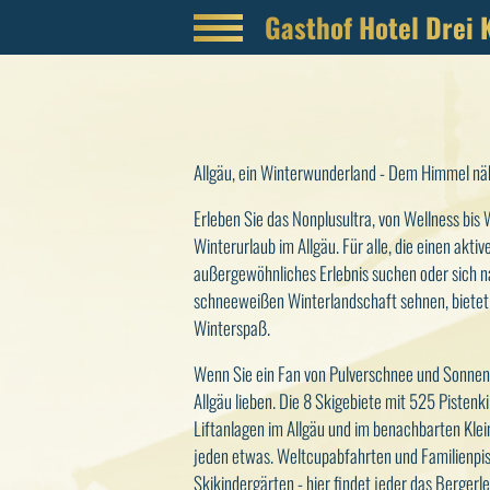
Gasthof Hotel Drei 
Allgäu, ein Winterwunderland - Dem Himmel näh
Erleben Sie das Nonplusultra, von Wellness bis 
Winterurlaub im Allgäu. Für alle, die einen akti
außergewöhnliches Erlebnis suchen oder sich na
schneeweißen Winterlandschaft sehnen, bietet
Winterspaß.
Wenn Sie ein Fan von Pulverschnee und Sonnens
Allgäu lieben. Die 8 Skigebiete mit 525 Pisten
Liftanlagen im Allgäu und im benachbarten Klein
jeden etwas. Weltcupabfahrten und Familienpi
Skikindergärten - hier findet jeder das Bergerle